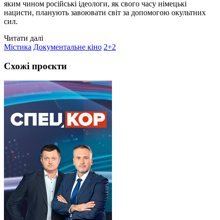
яким чином російські ідеологи, як свого часу німецькі
нацисти, планують завоювати світ за допомогою окультних
сил.
Читати далі
Містика
Документальне кіно
2+2
Схожі проєкти