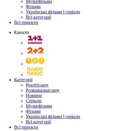
Мультфільми
Фільми
Українські фільми і серіали
Всі категорії
Всі проєкти
Канали
Категорії
Реаліті-шоу
Розважальні шоу
Новини
Серіали
Мультфільми
Фільми
Українські фільми і серіали
Всі категорії
Всі проєкти