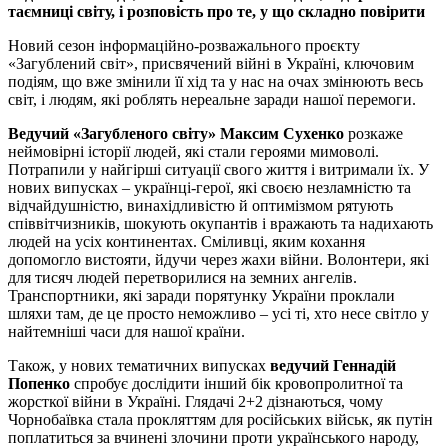
таємниці світу, і розповість про те, у що складно повірити
Новий сезон інформаційно-розважального проєкту
«Загублений світ», присвячений війні в Україні, ключовим
подіям, що вже змінили її хід та у нас на очах змінюють весь
світ, і людям, які роблять нереальне заради нашої перемоги.
Ведучий «Загубленого світу» Максим Сухенко
розкаже
неймовірні історії людей, які стали героями мимоволі.
Потрапили у найгірші ситуації свого життя і витримали їх. У
нових випусках – українці-герої, які своєю незламністю та
відчайдушністю, винахідливістю й оптимізмом рятують
співвітчизників, шокують окупантів і вражають та надихають
людей на усіх континентах. Сміливці, яким кохання
допомогло вистояти, йдучи через жахи війни. Волонтери, які
для тисяч людей перетворилися на земних ангелів.
Транспортники, які заради порятунку України проклали
шляхи там, де це просто неможливо – усі ті, хто несе світло у
найтемніші часи для нашої країни.
Також, у нових тематичних випусках
ведучий Геннадій
Попенко
спробує дослідити інший бік кровопролитної та
жорсткої війни в Україні. Глядачі 2+2 дізнаються, чому
Чорнобаївка стала прокляттям для російських військ, як путін
поплатиться за вчинені злочини проти українського народу,