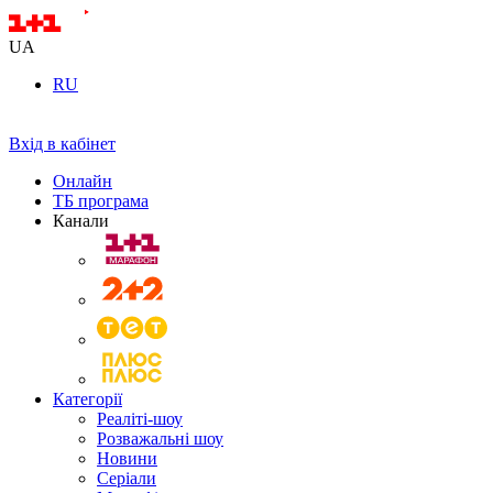
UA
RU
Вхід в кабінет
Онлайн
ТБ програма
Канали
Категорії
Реаліті-шоу
Розважальні шоу
Новини
Серіали