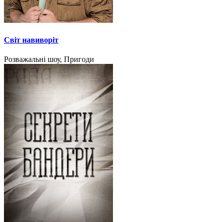
Світ навиворіт
Розважальні шоу, Пригоди