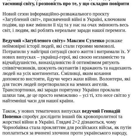
таємниці світу, і розповість про те, у що складно повірити
Новий сезон інформаційно-розважального проєкту
«Загублений світ», присвячений війні в Україні, ключовим
подіям, що вже змінили її хід та у нас на очах змінюють весь
світ, і людям, які роблять нереальне заради нашої перемоги.
Ведучий «Загубленого світу» Максим Сухенко
розкаже
неймовірні історії людей, які стали героями мимоволі.
Потрапили у найгірші ситуації свого життя і витримали їх. У
нових випусках – українці-герої, які своєю незламністю та
відчайдушністю, винахідливістю й оптимізмом рятують
співвітчизників, шокують окупантів і вражають та надихають
людей на усіх континентах. Сміливці, яким кохання
допомогло вистояти, йдучи через жахи війни. Волонтери, які
для тисяч людей перетворилися на земних ангелів.
Транспортники, які заради порятунку України проклали
шляхи там, де це просто неможливо – усі ті, хто несе світло у
найтемніші часи для нашої країни.
Також, у нових тематичних випусках
ведучий Геннадій
Попенко
спробує дослідити інший бік кровопролитної та
жорсткої війни в Україні. Глядачі 2+2 дізнаються, чому
Чорнобаївка стала прокляттям для російських військ, як путін
поплатиться за вчинені злочини проти українського народу,