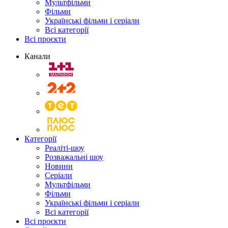
Мультфільми
Фільми
Українські фільми і серіали
Всі категорії
Всі проєкти
Канали
Категорії
Реаліті-шоу
Розважальні шоу
Новини
Серіали
Мультфільми
Фільми
Українські фільми і серіали
Всі категорії
Всі проєкти