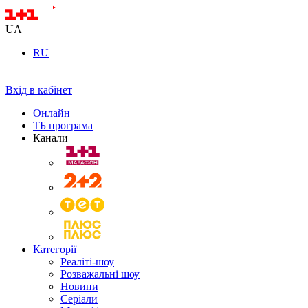
UA
RU
Вхід в кабінет
Онлайн
ТБ програма
Канали
Категорії
Реаліті-шоу
Розважальні шоу
Новини
Серіали