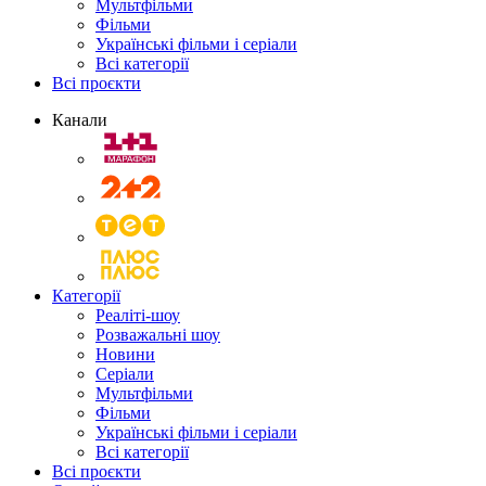
Мультфільми
Фільми
Українські фільми і серіали
Всі категорії
Всі проєкти
Канали
Категорії
Реаліті-шоу
Розважальні шоу
Новини
Серіали
Мультфільми
Фільми
Українські фільми і серіали
Всі категорії
Всі проєкти