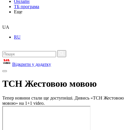
Онлайн
ТБ програма
Еще
UA
RU
Відкрити у додатку
ТСН Жестовою мовою
Тепер новини стали ще доступніші. Дивись «ТСН Жестовою
мовою» на 1+1 video.