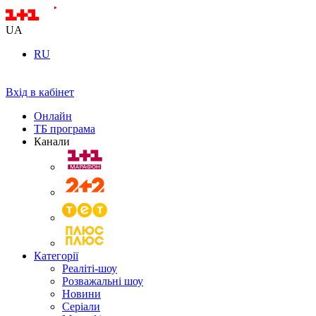
UA
RU
Вхід в кабінет
Онлайн
ТБ програма
Канали
Категорії
Реаліті-шоу
Розважальні шоу
Новини
Серіали