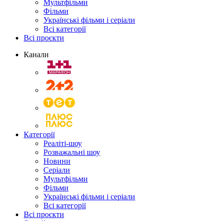
Мультфільми
Фільми
Українські фільми і серіали
Всі категорії
Всі проєкти
Канали
Категорії
Реаліті-шоу
Розважальні шоу
Новини
Серіали
Мультфільми
Фільми
Українські фільми і серіали
Всі категорії
Всі проєкти