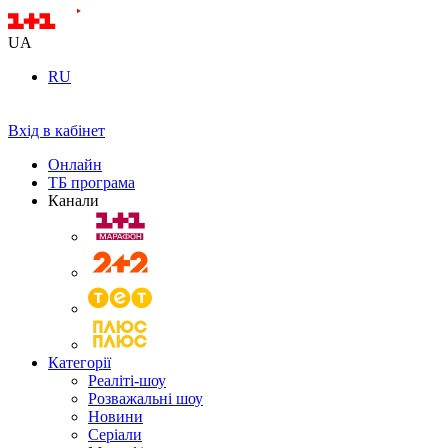
UA
RU
Вхід в кабінет
Онлайн
ТБ програма
Канали
Категорії
Реаліті-шоу
Розважальні шоу
Новини
Серіали