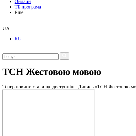
Онлайн
ТБ програма
Еще
UA
RU
ТСН Жестовою мовою
Тепер новини стали ще доступніші. Дивись «ТСН Жестовою мо