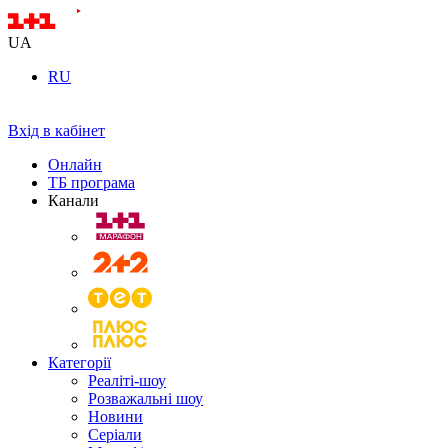
UA
RU
Вхід в кабінет
Онлайн
ТБ програма
Канали
Категорії
Реаліті-шоу
Розважальні шоу
Новини
Серіали