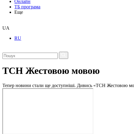
Онлайн
ТБ програма
Еще
UA
RU
ТСН Жестовою мовою
Тепер новини стали ще доступніші. Дивись «ТСН Жестовою мо