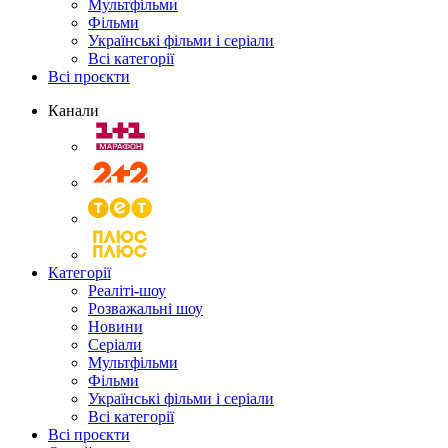
Мультфільми
Фільми
Українські фільми і серіали
Всі категорії
Всі проєкти
Канали
Категорії
Реаліті-шоу
Розважальні шоу
Новини
Серіали
Мультфільми
Фільми
Українські фільми і серіали
Всі категорії
Всі проєкти