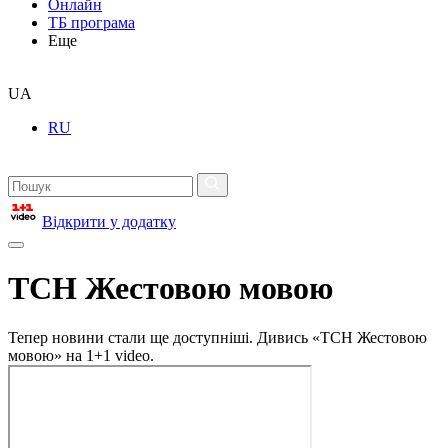
Онлайн
ТБ програма
Еще
UA
RU
Відкрити у додатку
ТСН Жестовою мовою
Тепер новини стали ще доступніші. Дивись «ТСН Жестовою
мовою» на 1+1 video.