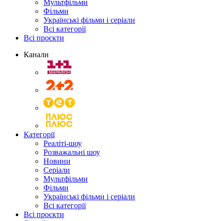
Мультфільми
Фільми
Українські фільми і серіали
Всі категорії
Всі проєкти
Канали
Категорії
Реаліті-шоу
Розважальні шоу
Новини
Серіали
Мультфільми
Фільми
Українські фільми і серіали
Всі категорії
Всі проєкти