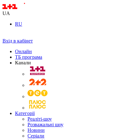
UA
RU
Вхід в кабінет
Онлайн
ТБ програма
Канали
Категорії
Реаліті-шоу
Розважальні шоу
Новини
Серіали