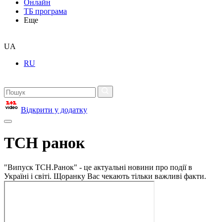
Онлайн
ТБ програма
Еще
UA
RU
Відкрити у додатку
ТСН ранок
"Випуск ТСН.Ранок" - це актуальні новини про події в
Україні і світі. Щоранку Вас чекають тільки важливі факти.