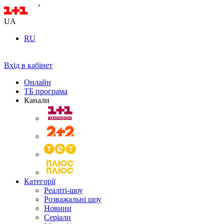
UA
RU
Вхід в кабінет
Онлайн
ТБ програма
Канали
Категорії
Реаліті-шоу
Розважальні шоу
Новини
Серіали