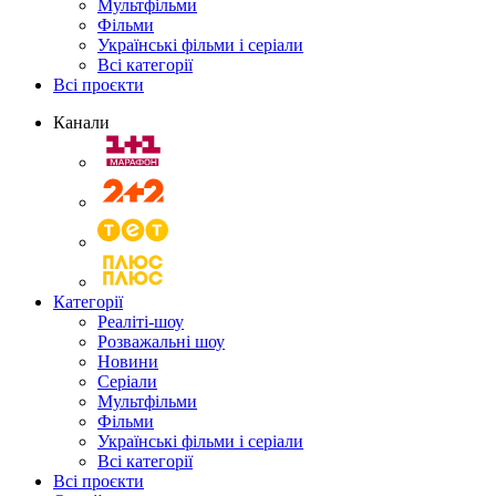
Мультфільми
Фільми
Українські фільми і серіали
Всі категорії
Всі проєкти
Канали
Категорії
Реаліті-шоу
Розважальні шоу
Новини
Серіали
Мультфільми
Фільми
Українські фільми і серіали
Всі категорії
Всі проєкти