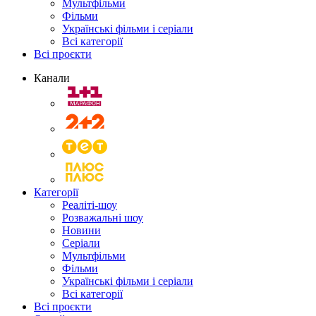
Мультфільми
Фільми
Українські фільми і серіали
Всі категорії
Всі проєкти
Канали
Категорії
Реаліті-шоу
Розважальні шоу
Новини
Серіали
Мультфільми
Фільми
Українські фільми і серіали
Всі категорії
Всі проєкти