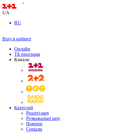
UA
RU
Вхід в кабінет
Онлайн
ТБ програма
Канали
Категорії
Реаліті-шоу
Розважальні шоу
Новини
Серіали