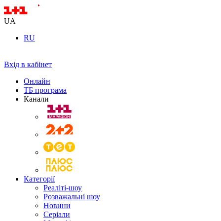
UA
RU
Вхід в кабінет
Онлайн
ТБ програма
Канали
Категорії
Реаліті-шоу
Розважальні шоу
Новини
Серіали