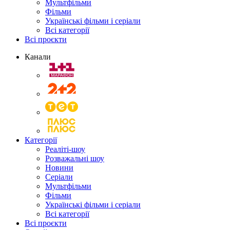
Мультфільми
Фільми
Українські фільми і серіали
Всі категорії
Всі проєкти
Канали
Категорії
Реаліті-шоу
Розважальні шоу
Новини
Серіали
Мультфільми
Фільми
Українські фільми і серіали
Всі категорії
Всі проєкти