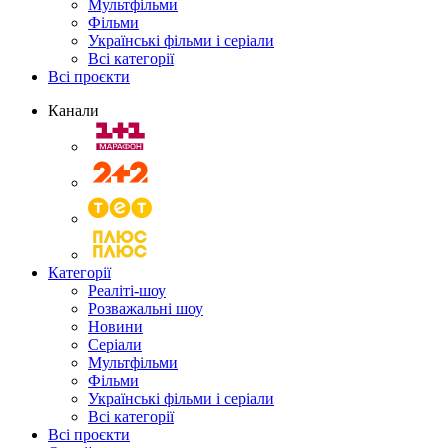
Мультфільми
Фільми
Українські фільми і серіали
Всі категорії
Всі проєкти
Канали
Категорії
Реаліті-шоу
Розважальні шоу
Новини
Серіали
Мультфільми
Фільми
Українські фільми і серіали
Всі категорії
Всі проєкти