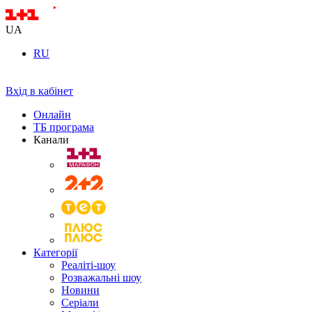
UA
RU
Вхід в кабінет
Онлайн
ТБ програма
Канали
Категорії
Реаліті-шоу
Розважальні шоу
Новини
Серіали