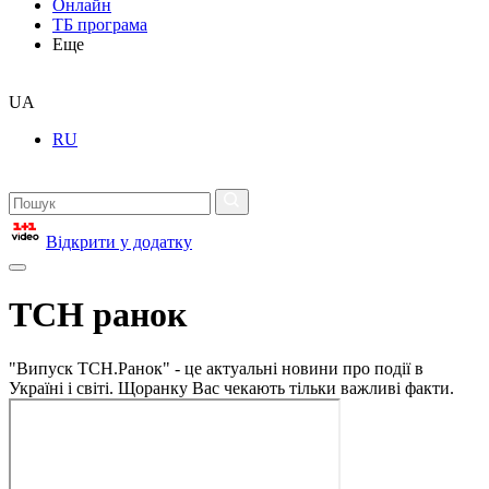
Онлайн
ТБ програма
Еще
UA
RU
Відкрити у додатку
ТСН ранок
"Випуск ТСН.Ранок" - це актуальні новини про події в
Україні і світі. Щоранку Вас чекають тільки важливі факти.