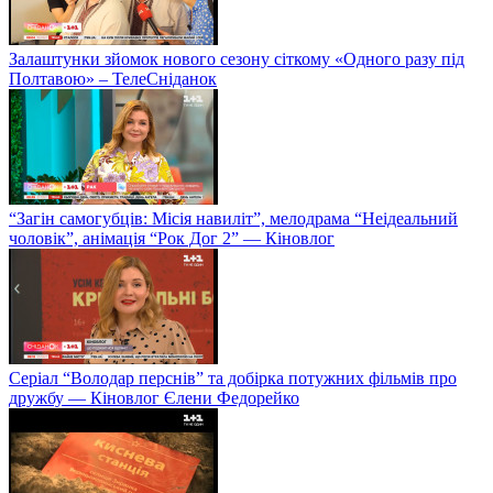
Залаштунки зйомок нового сезону сіткому «Одного разу під
Полтавою» – ТелеСніданок
“Загін самогубців: Місія навиліт”, мелодрама “Неідеальний
чоловік”, анімація “Рок Дог 2” — Кіновлог
Серіал “Володар перснів” та добірка потужних фільмів про
дружбу — Кіновлог Єлени Федорейко