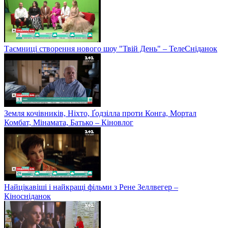
Таємниці створення нового шоу "Твій День" – ТелеСніданок
Земля кочівників, Ніхто, Ґодзілла проти Конга, Мортал
Комбат, Мінамата, Батько – Кіновлог
Найцікавіші і найкращі фільми з Рене Зеллвегер –
Кіносніданок