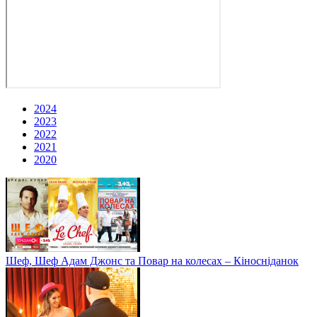
2024
2023
2022
2021
2020
Шеф, Шеф Адам Джонс та Повар на колесах – Кіносніданок