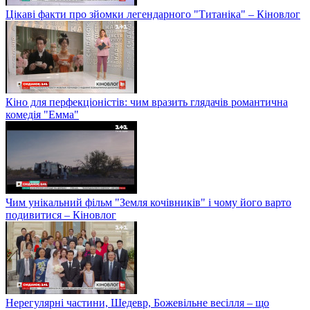
Цікаві факти про зйомки легендарного "Титаніка" – Кіновлог
Кіно для перфекціоністів: чим вразить глядачів романтична
комедія "Емма"
Чим унікальний фільм "Земля кочівників" і чому його варто
подивитися – Кіновлог
Нерегулярні частини, Шедевр, Божевільне весілля – що