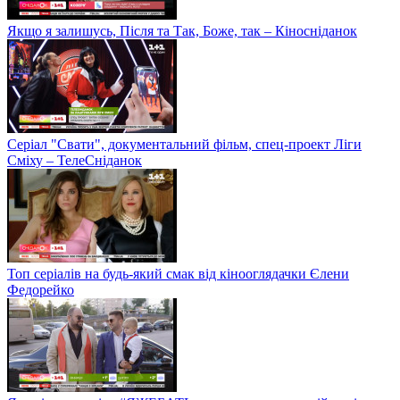
Якщо я залишусь, Після та Так, Боже, так – Кіносніданок
Серіал "Свати", документальний фільм, спец-проект Ліги
Сміху – ТелеСніданок
Топ серіалів на будь-який смак від кінооглядачки Єлени
Федорейко