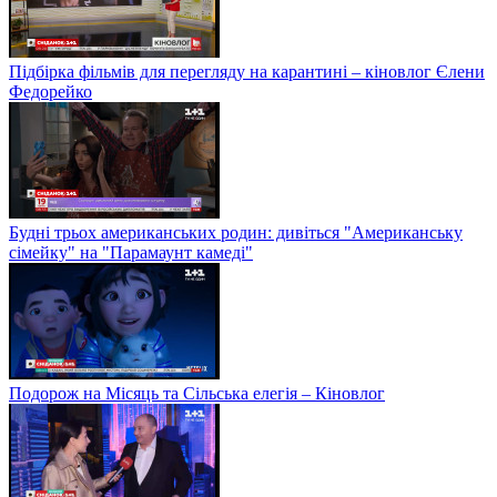
Підбірка фільмів для перегляду на карантині – кіновлог Єлени
Федорейко
Будні трьох американських родин: дивіться "Американську
сімейку" на "Парамаунт камеді"
Подорож на Місяць та Сільська елегія – Кіновлог