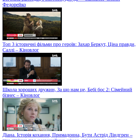
Федорейко
Топ 3 історичні фільми про героїв: Захар Беркут, Ціна правди,
Саллі – Кіновлог
Школа хороших дружин, За що нам це, Бебі бос 2: Сімейний
бізнес – Кіновлог
Діана. Історія кохання, Примадонна, Бути Астрід Ліндгрен –