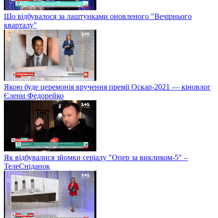
Що відбувалося за лаштунками оновленого "Вечірнього
кварталу"
Якою буде церемонія вручення премії Оскар-2021 — кіновлог
Єлени Федорейко
Як відбувалися зйомки серіалу "Опер за викликом-5" –
ТелеСніданок