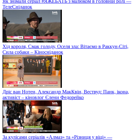
Як знімали серіал #ЯЖЕБАТЬ з малюком в головній ролі —
ТелеСніданок
Хід короля, Смак голоду, Оселя зла: Вітаємо в Раккун-Сіті,
Сила собаки – Кіносніданок
Дріс ван Нотен, Александр МакКвін, Вествуд: Панк, ікона,
активіст – кіновлог Єлени Федорейко
За кулісами серіалів «Алмаз» та «Різниця у віці» —