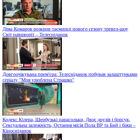
Діма Комаров розкрив таємниці нового сезону тревел-шоу
Світ навиворіт – Телесніданок
Довгоочікувана прем'єра: Телесніданок побував залаштунками
серіалу "Моя улюблена Страшко"
Кодекс Кілера, Шербузькі парасольки, Двоє друзів і борсук,
Сексуальна залежність, Остання місія Пола ВР та Бий і біжи –
Кіносніданок