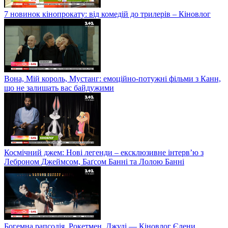
7 новинок кінопрокату: від комедій до трилерів – Кіновлог
Вона, Мій король, Мустанг: емоційно-потужні фільми з Канн,
що не залишать вас байдужими
Космічний джем: Нові легенди – ексклюзивне інтерв’ю з
Леброном Джеймсом, Баґсом Банні та Лолою Банні
Богемна рапсодія, Рокетмен, Джуді — Кіновлог Єлени