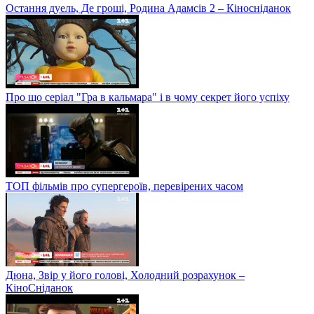
Остання дуель, Де гроші, Родина Адамсів 2 – Кіносніданок
Про що серіал "Гра в кальмара" і в чому секрет його успіху
ТОП фільмів про супергероїв, перевірених часом
Дюна, Звір у його голові, Холодний розрахунок –
КіноСніданок