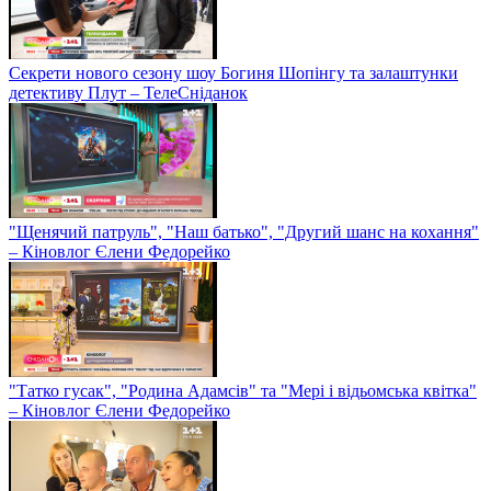
Секрети нового сезону шоу Богиня Шопінгу та залаштунки
детективу Плут – ТелеСніданок
"Щенячий патруль", "Наш батько", "Другий шанс на кохання"
– Кіновлог Єлени Федорейко
"Татко гусак", "Родина Адамсів" та "Мері і відьомська квітка"
– Кіновлог Єлени Федорейко