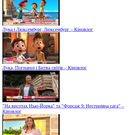
Лука і Люксембург, Люксембург – Кіновлог
Лука, Погнанці і Битва світів – Кіновлог
"На висотах Нью-Йорка" та "Форсаж 9: Нестримна сага" –
Кіновлог