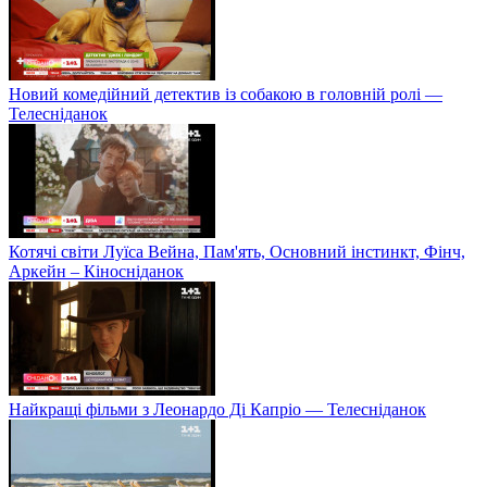
Новий комедійний детектив із собакою в головній ролі —
Телесніданок
Котячі світи Луїса Вейна, Пам'ять, Основний інстинкт, Фінч,
Аркейн – Кіносніданок
Найкращі фільми з Леонардо Ді Капріо — Телесніданок