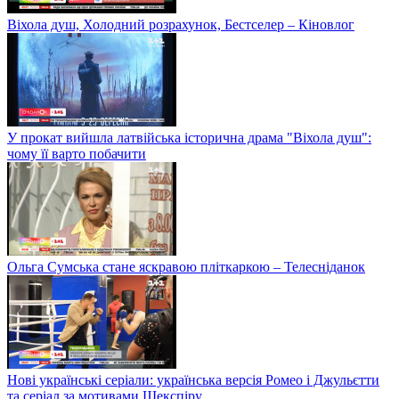
Віхола душ, Холодний розрахунок, Бестселер – Кіновлог
У прокат вийшла латвійська історична драма "Віхола душ":
чому її варто побачити
Ольга Сумська стане яскравою пліткаркою – Телесніданок
Нові українські серіали: українська версія Ромео і Джульєтти
та серіал за мотивами Шекспіру