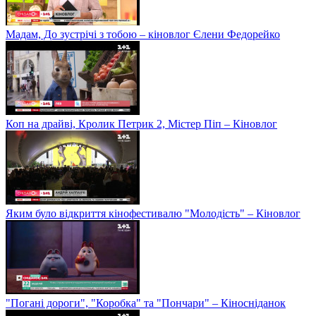
Мадам, До зустрічі з тобою – кіновлог Єлени Федорейко
Коп на драйві, Кролик Петрик 2, Містер Піп – Кіновлог
Яким було відкриття кінофестивалю "Молодість" – Кіновлог
"Погані дороги", "Коробка" та "Пончари" – Кіносніданок