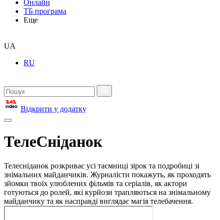
Онлайн
ТБ програма
Еще
UA
RU
Відкрити у додатку
ТелеСніданок
Телесніданок розкриває усі таємниці зірок та подробиці зі
знімальних майданчиків. Журналісти покажуть, як проходять
зйомки твоїх улюблених фільмів та серіалів, як актори
готуються до ролей, які курйози трапляються на знімальному
майданчику та як насправді виглядає магія телебачення.