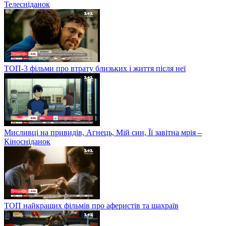
Телесніданок
ТОП-3 фільми про втрату близьких і життя після неї
Мисливці на привидів, Агнець, Мій син, Її завітна мрія –
Кіносніданок
ТОП найкращих фільмів про аферистів та шахраїв