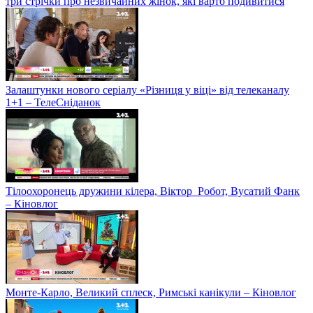
три стрічки про незвичайних жінок, які варто подивитися
Залаштунки нового серіалу «Різниця у віці» від телеканалу
1+1 – ТелеСніданок
Тілоохоронець дружини кілера, Віктор_Робот, Вусатий Фанк
– Кіновлог
Монте-Карло, Великий сплеск, Римські канікули – Кіновлог