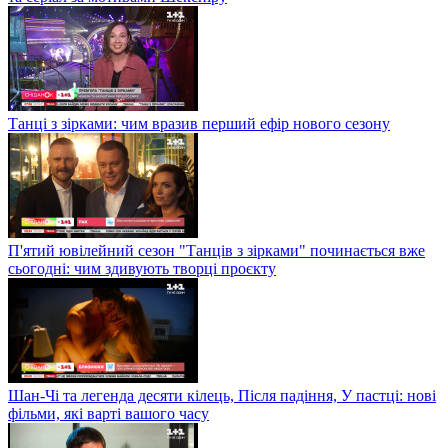
Танці з зірками: чим вразив перший ефір нового сезону
П'ятий ювілейний сезон "Танців з зірками" починається вже
сьогодні: чим здивують творці проєкту
Шан-Чі та легенда десяти кілець, Після падіння, У пастці: нові
фільми, які варті вашого часу