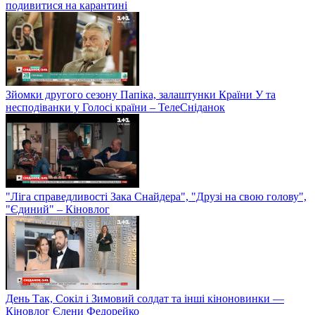
подивитися на карантині
Зйомки другого сезону Папіка, залаштунки Країни У та
несподіванки у Голосі країни – ТелеСніданок
"Ліга справедливості Зака Снайдера", "Друзі на свою голову",
"Єдиний" – Кіновлог
День Так, Сокіл і Зимовий солдат та інші кіноновинки —
Кіновлог Єлени Федорейко