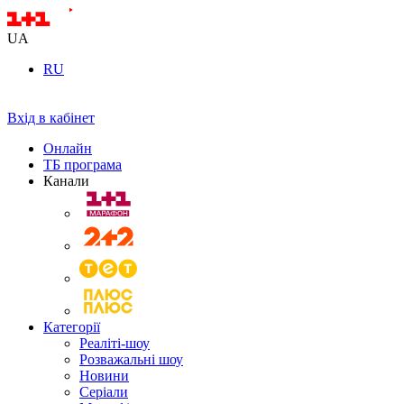
UA
RU
Вхід в кабінет
Онлайн
ТБ програма
Канали
Категорії
Реаліті-шоу
Розважальні шоу
Новини
Серіали