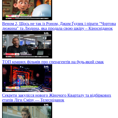
Веном 2, Щось не так із Роном, Джим Ґудзик і пірати "Чортова
дюжина" та Людина, яка продала свою шкіру – Кіносніданок
ТОП кращих фільмів про спецагентів на будь-який смак
Секрети закулісся нового Жіночого Кварталу та відбіркових
етапів Ліги Сміху — Телесніданок