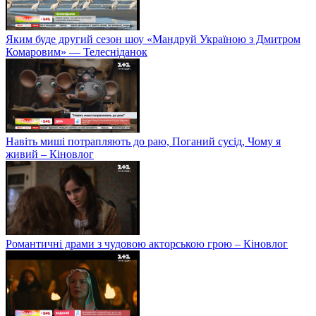
Яким буде другий сезон шоу «Мандруй Україною з Дмитром
Комаровим» — Телесніданок
Навіть миші потрапляють до раю, Поганий сусід, Чому я
живий – Кіновлог
Романтичні драми з чудовою акторською грою – Кіновлог