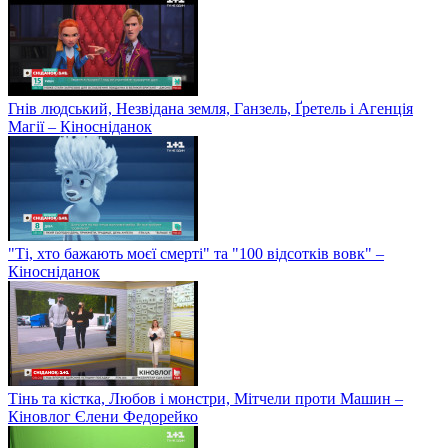
Гнів людський, Незвідана земля, Ганзель, Ґретель і Агенція
Магії – Кіносніданок
"Ті, хто бажають моєї смерті" та "100 відсотків вовк" –
Кіносніданок
Тінь та кістка, Любов і монстри, Мітчели проти Машин –
Кіновлог Єлени Федорейко