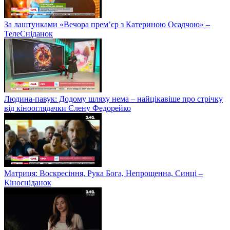
За лаштунками «Вечора прем’єр з Катериною Осадчою» –
ТелеСніданок
Людина-павук: Додому шляху нема – найцікавіше про стрічку
від кінооглядачки Єлену Федорейко
Матриця: Воскресіння, Рука Бога, Непрощенна, Синці –
Кіносніданок