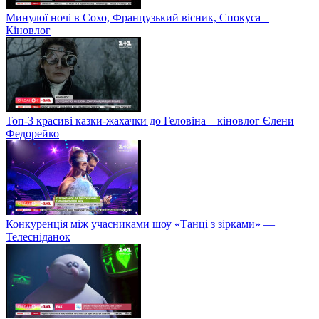
Минулої ночі в Сохо, Французький вісник, Спокуса –
Кіновлог
Топ-3 красиві казки-жахачки до Геловіна – кіновлог Єлени
Федорейко
Конкуренція між учасниками шоу «Танці з зірками» —
Телесніданок