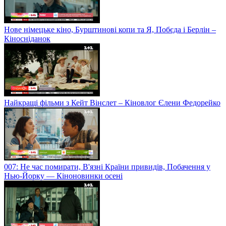
Нове німецьке кіно, Бурштинові копи та Я, Побєда і Берлін –
Кіносніданок
Найкращі фільми з Кейт Вінслет – Кіновлог Єлени Федорейко
007: Не час помирати, В'язні Країни привидів, Побачення у
Нью-Йорку — Кіноновинки осені