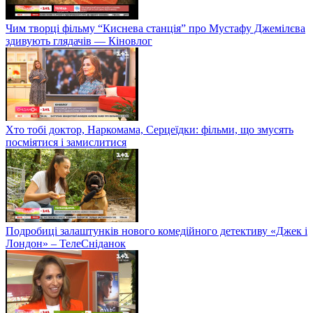
Чим творці фільму “Киснева станція” про Мустафу Джемілєва
здивують глядачів — Кіновлог
Хто тобі доктор, Наркомама, Серцеїдки: фільми, що змусять
посміятися і замислитися
Подробиці залаштунків нового комедійного детективу «Джек і
Лондон» – ТелеСніданок