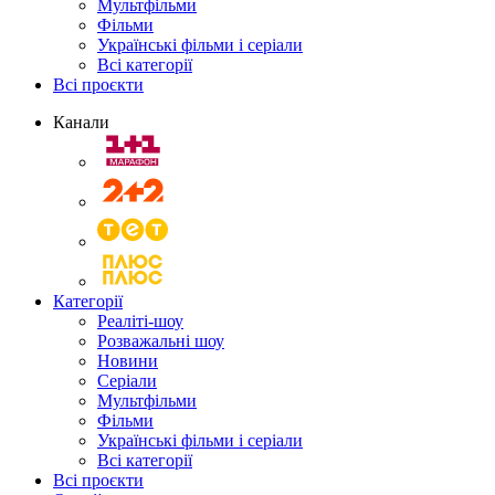
Мультфільми
Фільми
Українські фільми і серіали
Всі категорії
Всі проєкти
Канали
Категорії
Реаліті-шоу
Розважальні шоу
Новини
Серіали
Мультфільми
Фільми
Українські фільми і серіали
Всі категорії
Всі проєкти