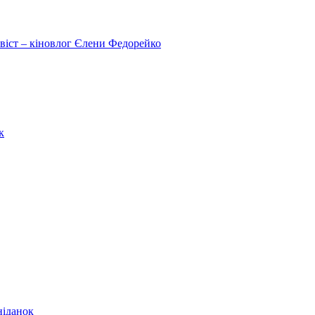
ивіст – кіновлог Єлени Федорейко
к
ніданок