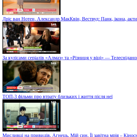
Дріс ван Нотен, Александр МакКвін, Вествуд: Панк, ікона, акт
За кулісами серіалів «Алмаз» та «Різниця у віці» — Телеснідано
ТОП-3 фільми про втрату близьких і життя після неї
Мисливці на привидів, Агнець, Мій син, Її завітна мрія – Кінос