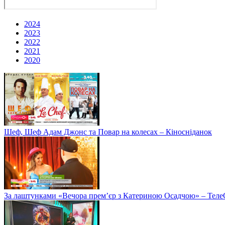
2024
2023
2022
2021
2020
Шеф, Шеф Адам Джонс та Повар на колесах – Кіносніданок
За лаштунками «Вечора прем’єр з Катериною Осадчою» – Теле