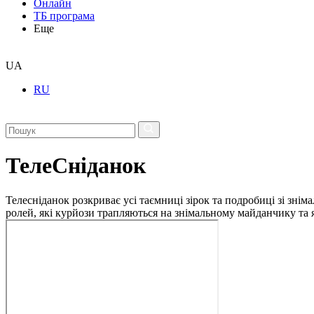
Онлайн
ТБ програма
Еще
UA
RU
ТелеСніданок
Телесніданок розкриває усі таємниці зірок та подробиці зі зні
ролей, які курйози трапляються на знімальному майданчику та я