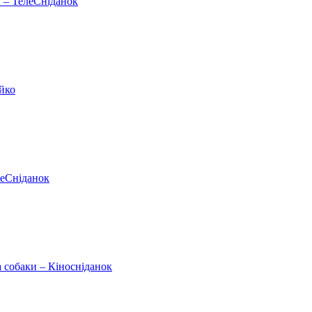
у – ТелеСніданок
ейко
леСніданок
а собаки – Кіносніданок