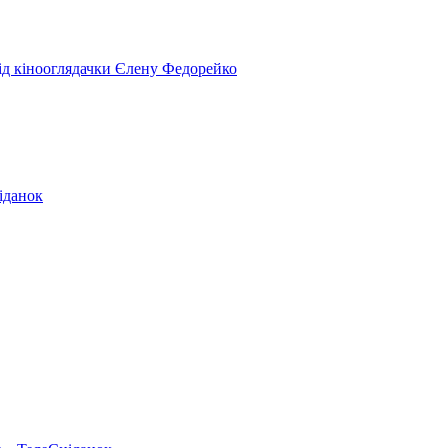
ід кінооглядачки Єлену Федорейко
іданок