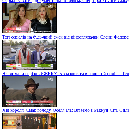
Серіал "Свати", документальний фільм, спец-проект Ліги Сміх
Топ серіалів на будь-який смак від кінооглядачки Єлени Федор
Як знімали серіал #ЯЖЕБАТЬ з малюком в головній ролі — Те
Хід короля, Смак голоду, Оселя зла: Вітаємо в Раккун-Сіті, Сил