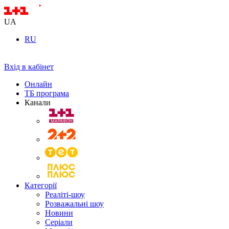
UA
RU
Вхід в кабінет
Онлайн
ТБ програма
Канали
Категорії
Реаліті-шоу
Розважальні шоу
Новини
Серіали