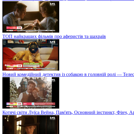
ТОП найкращих фільмів про аферистів та шахраїв
Новий комедійний детектив із собакою в головній ролі — Теле
Котячі світи Луїса Вейна, Пам'ять, Основний інстинкт, Фінч, 