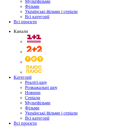
Мультфільми
Фільми
Українські фільми і серіали
Всі категорії
Всі проєкти
Канали
Категорії
Реаліті-шоу
Розважальні шоу
Новини
Серіали
Мультфільми
Фільми
Українські фільми і серіали
Всі категорії
Всі проєкти