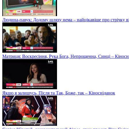
Людина-павук: Додому шляху нема – найцікавіше про стрічку в
Матриця: Воскресіння, Рука Бога, Непрощенна, Синці – Кіносн
Якщо я залишусь, Після та Так, Боже, так – Кіносніданок