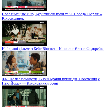
Нове німецьке кіно, Бурштинові копи та Я, Побєда і Берлін –
Кіносніданок
Найкращі фільми з Кейт Вінслет – Кіновлог Єлени Федорейко
007: Не час помирати, В'язні Країни привидів, Побачення у
Нью-Йорку — Кіноновинки осені