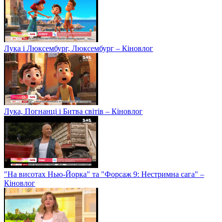
Лука і Люксембург, Люксембург – Кіновлог
Лука, Погнанці і Битва світів – Кіновлог
"На висотах Нью-Йорка" та "Форсаж 9: Нестримна сага" –
Кіновлог