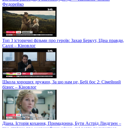
Федорейко
Топ 3 історичні фільми про героїв: Захар Беркут, Ціна правди,
Саллі – Кіновлог
Школа хороших дружин, За що нам це, Бебі бос 2: Сімейний
бізнес – Кіновлог
Діана. Історія кохання, Примадонна, Бути Астрід Ліндгрен –