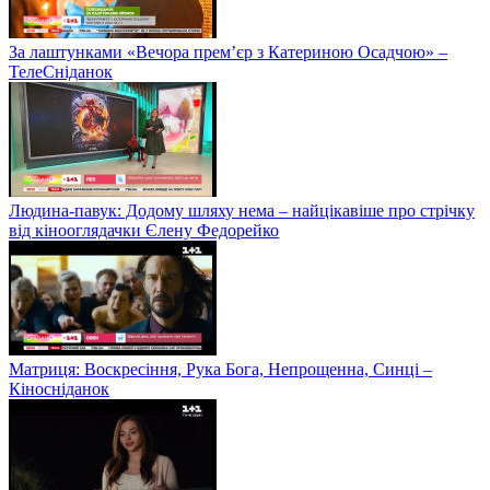
За лаштунками «Вечора прем’єр з Катериною Осадчою» –
ТелеСніданок
Людина-павук: Додому шляху нема – найцікавіше про стрічку
від кінооглядачки Єлену Федорейко
Матриця: Воскресіння, Рука Бога, Непрощенна, Синці –
Кіносніданок