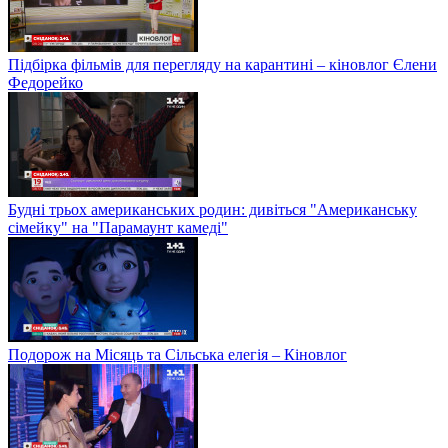
Підбірка фільмів для перегляду на карантині – кіновлог Єлени
Федорейко
Будні трьох американських родин: дивіться "Американську
сімейку" на "Парамаунт камеді"
Подорож на Місяць та Сільська елегія – Кіновлог