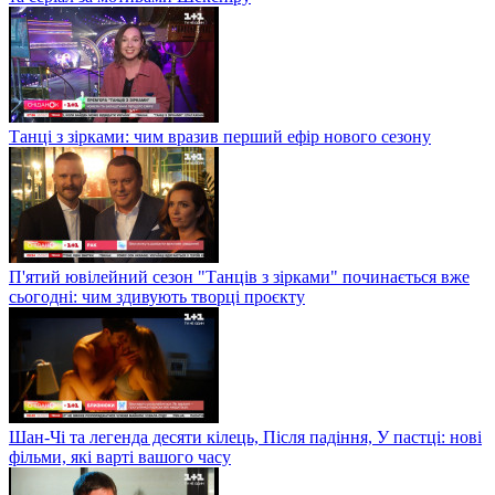
Танці з зірками: чим вразив перший ефір нового сезону
П'ятий ювілейний сезон "Танців з зірками" починається вже
сьогодні: чим здивують творці проєкту
Шан-Чі та легенда десяти кілець, Після падіння, У пастці: нові
фільми, які варті вашого часу