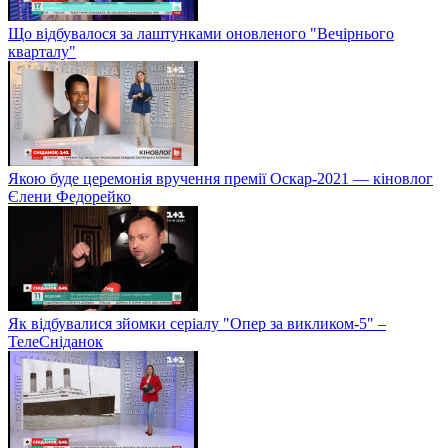
Що відбувалося за лаштунками оновленого "Вечірнього
кварталу"
Якою буде церемонія вручення премії Оскар-2021 — кіновлог
Єлени Федорейко
Як відбувалися зйомки серіалу "Опер за викликом-5" –
ТелеСніданок