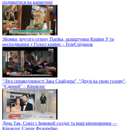
подивитися на карантині
Зйомки другого сезону Папіка, залаштунки Країни У та
несподіванки у Голосі країни – ТелеСніданок
"Ліга справедливості Зака Снайдера", "Друзі на свою голову",
"Єдиний" – Кіновлог
День Так, Сокіл і Зимовий солдат та інші кіноновинки —
Кіновлог Єлени Федорейко