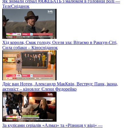
Як знімали серіал #ЯЖЕБАТЬ з малюком в головній ролі —
ТелеСніданок
Хід короля, Смак голоду, Оселя зла: Вітаємо в Раккун-Сіті,
Сила собаки – Кіносніданок
Дріс ван Нотен, Александр МакКвін, Вествуд: Панк, ікона,
активіст – кіновлог Єлени Федорейко
За кулісами серіалів «Алмаз» та «Різниця у віці» —