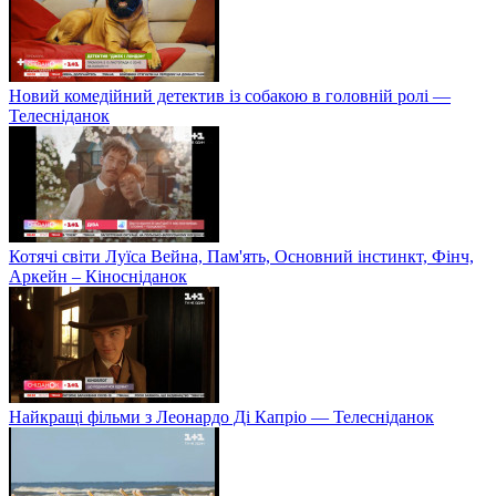
Новий комедійний детектив із собакою в головній ролі —
Телесніданок
Котячі світи Луїса Вейна, Пам'ять, Основний інстинкт, Фінч,
Аркейн – Кіносніданок
Найкращі фільми з Леонардо Ді Капріо — Телесніданок