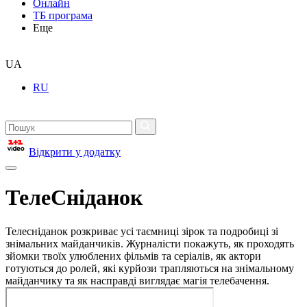
Онлайн
ТБ програма
Еще
UA
RU
Відкрити у додатку
ТелеСніданок
Телесніданок розкриває усі таємниці зірок та подробиці зі
знімальних майданчиків. Журналісти покажуть, як проходять
зйомки твоїх улюблених фільмів та серіалів, як актори
готуються до ролей, які курйози трапляються на знімальному
майданчику та як насправді виглядає магія телебачення.