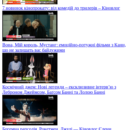
7 новинок кінопрокату: від комедій до трилерів – Кіновлог
Вона, Мій король, Мустанг: емоційно-потужні фільми з Канн,
що не залишать вас байдужими
Космічний джем: Нові легенди – ексклюзивне інтерв’ю з
Леброном Джеймсом, Баґсом Банні та Лолою Банні
Богемна рапсодія, Рокетмен, Джуді — Кіновлог Єлени