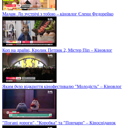
Мадам, До зустрічі з тобою – кіновлог Єлени Федорейко
Коп на драйві, Кролик Петрик 2, Містер Піп – Кіновлог
Яким було відкриття кінофестивалю "Молодість" – Кіновлог
"Погані дороги", "Коробка" та "Пончари" – Кіносніданок