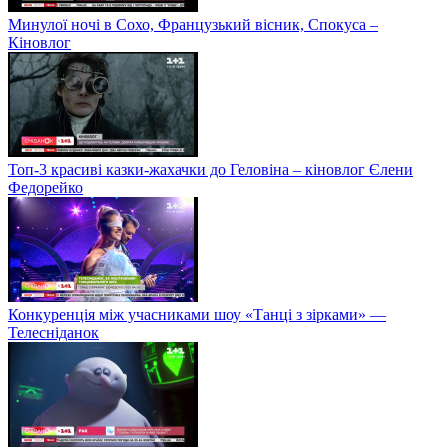
Минулої ночі в Сохо, Французький вісник, Спокуса –
Кіновлог
Топ-3 красиві казки-жахачки до Геловіна – кіновлог Єлени
Федорейко
Конкуренція між учасниками шоу «Танці з зірками» —
Телесніданок