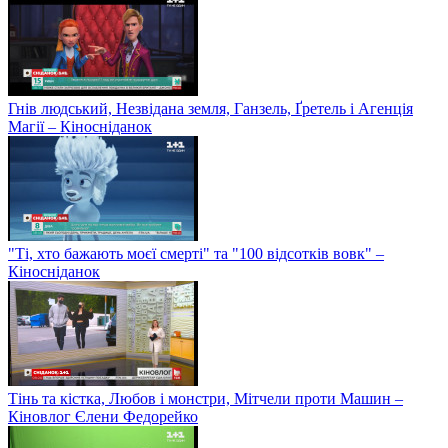
Гнів людський, Незвідана земля, Ганзель, Ґретель і Агенція
Магії – Кіносніданок
"Ті, хто бажають моєї смерті" та "100 відсотків вовк" –
Кіносніданок
Тінь та кістка, Любов і монстри, Мітчели проти Машин –
Кіновлог Єлени Федорейко