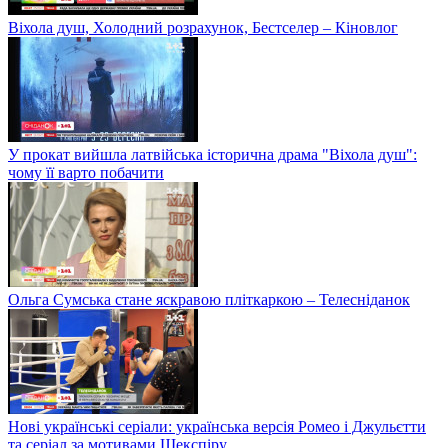
Віхола душ, Холодний розрахунок, Бестселер – Кіновлог
У прокат вийшла латвійська історична драма "Віхола душ":
чому її варто побачити
Ольга Сумська стане яскравою пліткаркою – Телесніданок
Нові українські серіали: українська версія Ромео і Джульєтти
та серіал за мотивами Шекспіру