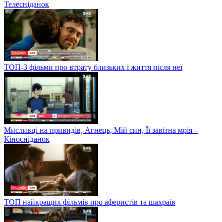
Телесніданок
ТОП-3 фільми про втрату близьких і життя після неї
Мисливці на привидів, Агнець, Мій син, Її завітна мрія –
Кіносніданок
ТОП найкращих фільмів про аферистів та шахраїв