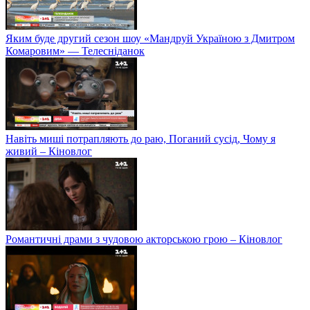
Яким буде другий сезон шоу «Мандруй Україною з Дмитром
Комаровим» — Телесніданок
Навіть миші потрапляють до раю, Поганий сусід, Чому я
живий – Кіновлог
Романтичні драми з чудовою акторською грою – Кіновлог