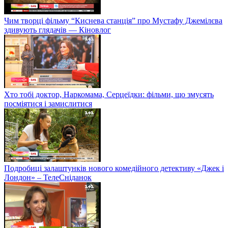
Чим творці фільму “Киснева станція” про Мустафу Джемілєва
здивують глядачів — Кіновлог
Хто тобі доктор, Наркомама, Серцеїдки: фільми, що змусять
посміятися і замислитися
Подробиці залаштунків нового комедійного детективу «Джек і
Лондон» – ТелеСніданок