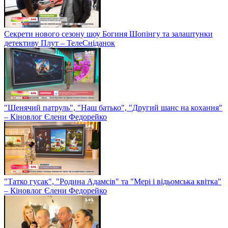
Секрети нового сезону шоу Богиня Шопінгу та залаштунки
детективу Плут – ТелеСніданок
"Щенячий патруль", "Наш батько", "Другий шанс на кохання"
– Кіновлог Єлени Федорейко
"Татко гусак", "Родина Адамсів" та "Мері і відьомська квітка"
– Кіновлог Єлени Федорейко