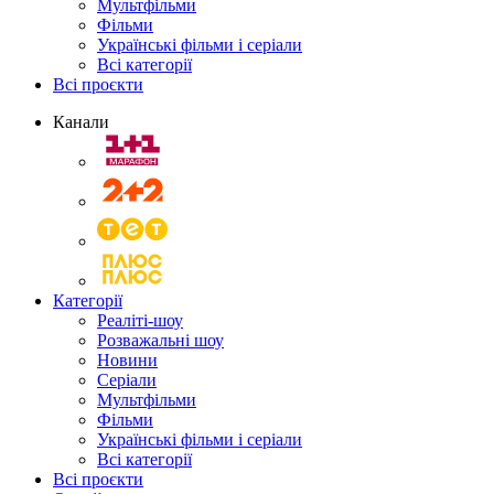
Мультфільми
Фільми
Українські фільми і серіали
Всі категорії
Всі проєкти
Канали
Категорії
Реаліті-шоу
Розважальні шоу
Новини
Серіали
Мультфільми
Фільми
Українські фільми і серіали
Всі категорії
Всі проєкти