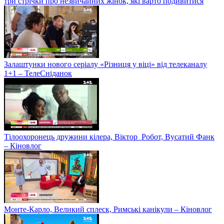
три стрічки про незвичайних жінок, які варто подивитися
Залаштунки нового серіалу «Різниця у віці» від телеканалу
1+1 – ТелеСніданок
Тілоохоронець дружини кілера, Віктор_Робот, Вусатий Фанк
– Кіновлог
Монте-Карло, Великий сплеск, Римські канікули – Кіновлог