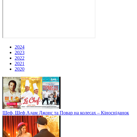
2024
2023
2022
2021
2020
Шеф, Шеф Адам Джонс та Повар на колесах – Кіносніданок