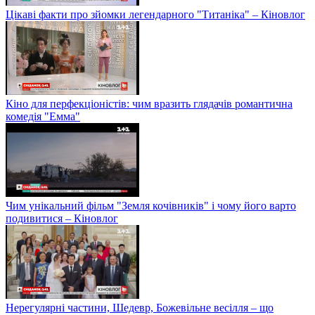
Цікаві факти про зйомки легендарного "Титаніка" – Кіновлог
Кіно для перфекціоністів: чим вразить глядачів романтична
комедія "Емма"
Чим унікальний фільм "Земля кочівників" і чому його варто
подивитися – Кіновлог
Нерегулярні частини, Шедевр, Божевільне весілля – що