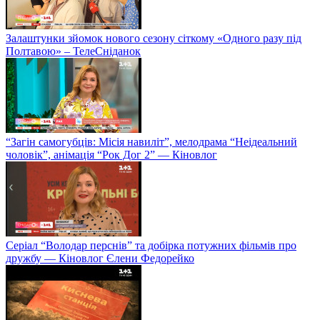
Залаштунки зйомок нового сезону сіткому «Одного разу під
Полтавою» – ТелеСніданок
“Загін самогубців: Місія навиліт”, мелодрама “Неідеальний
чоловік”, анімація “Рок Дог 2” — Кіновлог
Серіал “Володар перснів” та добірка потужних фільмів про
дружбу — Кіновлог Єлени Федорейко