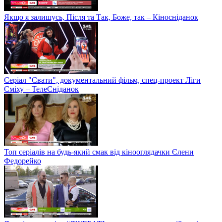
Якщо я залишусь, Після та Так, Боже, так – Кіносніданок
Серіал "Свати", документальний фільм, спец-проект Ліги
Сміху – ТелеСніданок
Топ серіалів на будь-який смак від кінооглядачки Єлени
Федорейко