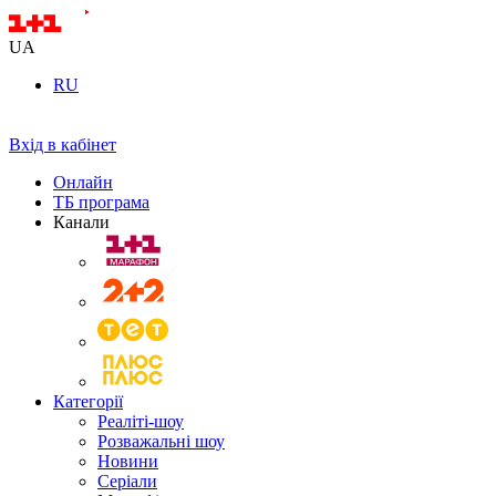
UA
RU
Вхід в кабінет
Онлайн
ТБ програма
Канали
Категорії
Реаліті-шоу
Розважальні шоу
Новини
Серіали