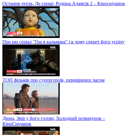
Остання дуель, Де гроші, Родина Адамсів 2 – Кіносніданок
Про що серіал "Гра в кальмара" і в чому секрет його успіху
ТОП фільмів про супергероїв, перевірених часом
Дюна, Звір у його голові, Холодний розрахунок –
КіноСніданок