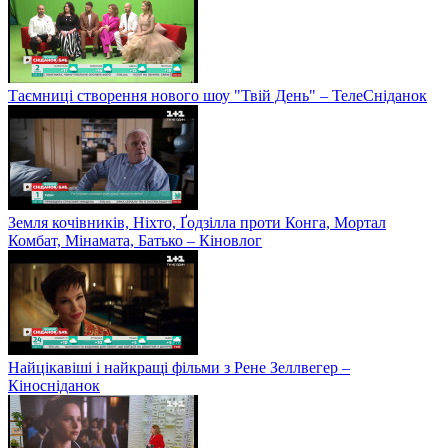
Таємниці створення нового шоу "Твій День" – ТелеСніданок
Земля кочівників, Ніхто, Ґодзілла проти Конга, Мортал
Комбат, Мінамата, Батько – Кіновлог
Найцікавіші і найкращі фільми з Рене Зеллвегер –
Кіносніданок