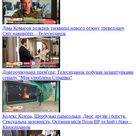
Діма Комаров розкрив таємниці нового сезону тревел-шоу
Світ навиворіт – Телесніданок
Довгоочікувана прем'єра: Телесніданок побував залаштунками
серіалу "Моя улюблена Страшко"
Кодекс Кілера, Шербузькі парасольки, Двоє друзів і борсук,
Сексуальна залежність, Остання місія Пола ВР та Бий і біжи –
Кіносніданок