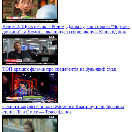
Веном 2, Щось не так із Роном, Джим Ґудзик і пірати "Чортова
дюжина" та Людина, яка продала свою шкіру – Кіносніданок
ТОП кращих фільмів про спецагентів на будь-який смак
Секрети закулісся нового Жіночого Кварталу та відбіркових
етапів Ліги Сміху — Телесніданок