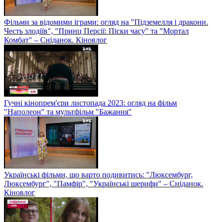
Фільми за відомими іграми: огляд на "Підземелля і дракони.
Честь злодіїв", "Принц Персії: Піски часу" та "Мортал
Комбат" – Сніданок. Кіновлог
Гучні кінопрем'єри листопада 2023: огляд на фільм
"Наполеон" та мультфільм "Бажання"
Українські фільми, що варто подивитись: "Люксембург,
Люксембург", "Памфір", "Українські шерифи" – Сніданок.
Кіновлог