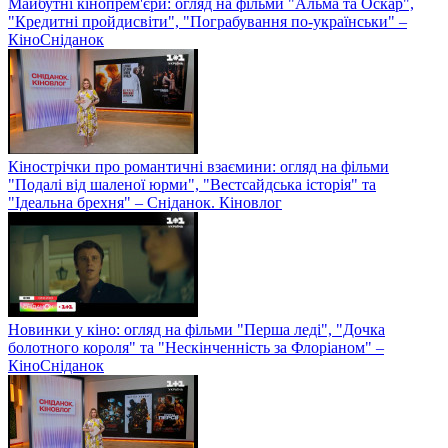
Майбутні кінопрем'єри: огляд на фільми "Альма та Оскар",
"Кредитні пройдисвіти", "Пограбування по-українськи" –
КіноСніданок
Кінострічки про романтичні взаємини: огляд на фільми
"Подалі від шаленої юрми", "Вестсайдська історія" та
"Ідеальна брехня" – Сніданок. Кіновлог
Новинки у кіно: огляд на фільми "Перша леді", "Дочка
болотного короля" та "Нескінченність за Флоріаном" –
КіноСніданок