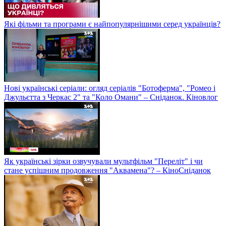
Які фільми та програми є найпопулярнішими серед українців?
Нові українські серіали: огляд серіалів "Ботоферма", "Ромео і
Джульєтта з Черкас 2" та "Коло Омани" – Сніданок. Кіновлог
Як українські зірки озвучували мультфільм "Переліт" і чи
стане успішним продовження "Аквамена"? – КіноСніданок