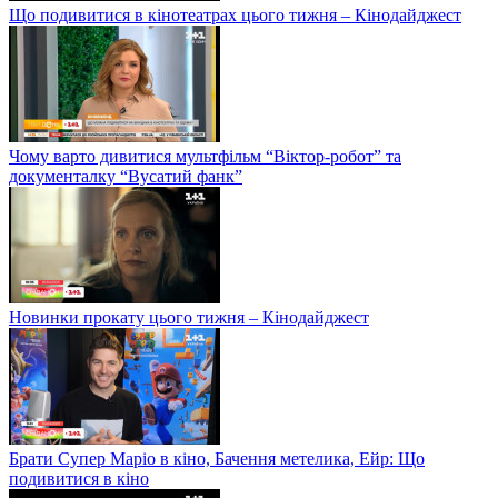
Що подивитися в кінотеатрах цього тижня – Кінодайджест
Чому варто дивитися мультфільм “Віктор-робот” та
документалку “Вусатий фанк”
Новинки прокату цього тижня – Кінодайджест
Брати Супер Маріо в кіно, Бачення метелика, Ейр: Що
подивитися в кіно