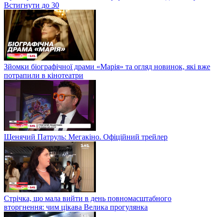
Встигнути до 30
Зйомки біографічної драми «Марія» та огляд новинок, які вже
потрапили в кінотеатри
Щенячий Патруль: Мегакіно. Офіційний трейлер
Стрічка, що мала вийти в день повномасштабного
вторгнення: чим цікава Велика прогулянка