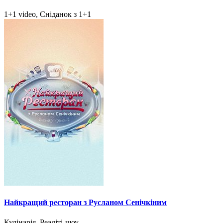
1+1 video, Сніданок з 1+1
Найкращий ресторан з Русланом Сенічкіним
Кулінарія, Реаліті-шоу