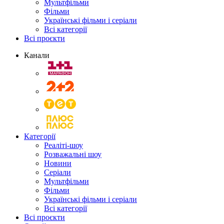
Мультфільми
Фільми
Українські фільми і серіали
Всі категорії
Всі проєкти
Канали
Категорії
Реаліті-шоу
Розважальні шоу
Новини
Серіали
Мультфільми
Фільми
Українські фільми і серіали
Всі категорії
Всі проєкти