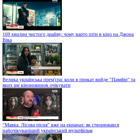
169 хвилин чистого драйву: чому варто піти в кіно на Джона
Віка
Велика українська прем'єра: коли в прокат вийде "Памфір" та
яких ще кіноновинок очікувати
"Мавка. Лісова пісня" вже на екранах: як створювався
найочікуваніший український мультфільм