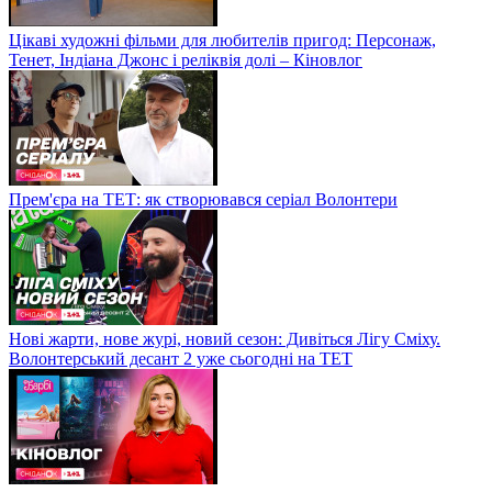
Цікаві художні фільми для любителів пригод: Персонаж,
Тенет, Індіана Джонс і реліквія долі – Кіновлог
Прем'єра на ТЕТ: як створювався серіал Волонтери
Нові жарти, нове журі, новий сезон: Дивіться Лігу Сміху.
Волонтерський десант 2 уже сьогодні на ТЕТ