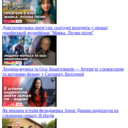
Довгоочікувана прем’єра: сьогодні виходить у прокат
український мультфільм “Мавка. Лісова пісня”
Людина-мураха та Оса: Квантоманія — Інтерв’ю з режисером
та акторами фільму у Сніданку. Вихідний
Як реальна історія фельдшерки Анни Дикань надихнула на
створення серіалу Я-Надія