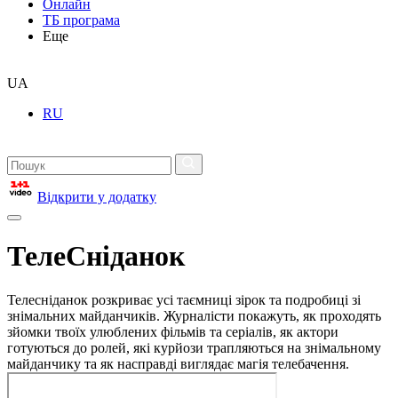
Онлайн
ТБ програма
Еще
UA
RU
Відкрити у додатку
ТелеСніданок
Телесніданок розкриває усі таємниці зірок та подробиці зі
знімальних майданчиків. Журналісти покажуть, як проходять
зйомки твоїх улюблених фільмів та серіалів, як актори
готуються до ролей, які курйози трапляються на знімальному
майданчику та як насправді виглядає магія телебачення.