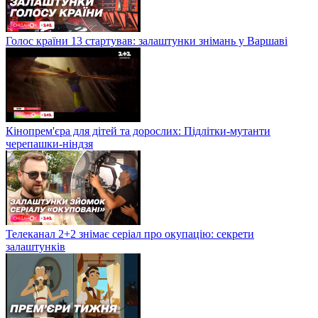
Голос країни 13 стартував: залаштунки знімань у Варшаві
Кінопрем'єра для дітей та дорослих: Підлітки-мутанти
черепашки-ніндзя
Телеканал 2+2 знімає серіал про окупацію: секрети
залаштунків