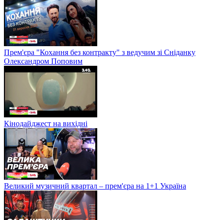
Прем'єра "Кохання без контракту" з ведучим зі Сніданку
Олександром Поповим
Кінодайджест на вихідні
Великий музичний квартал – прем'єра на 1+1 Україна