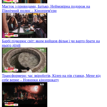
Маєток з привидами, Батько, Неймовірна подорож на
Північний полюс – Кінопрем'єри
Барбі підкорює світ: яким вийшов фільм і чи варто брати на
нього дітей
Трансформери: час звіроботів, Кілер на пів ставки, Мене від
себе верне – Новинки кінопрокату