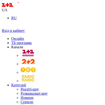
UA
RU
Вхід в кабінет
Онлайн
ТБ програма
Канали
Категорії
Реаліті-шоу
Розважальні шоу
Новини
Серіали