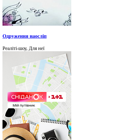
Одруження наосліп
Реаліті-шоу, Для неї