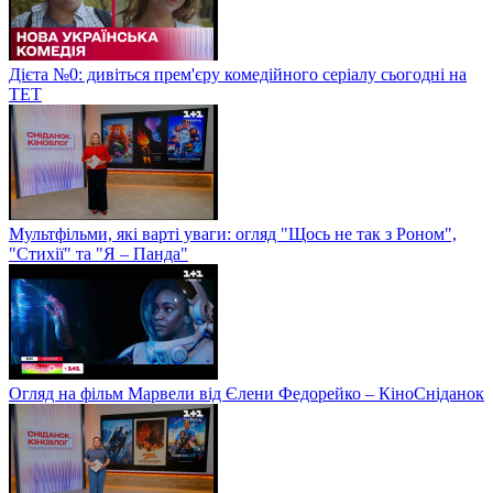
Дієта №0: дивіться прем'єру комедійного серіалу сьогодні на
ТЕТ
Мультфільми, які варті уваги: огляд "Щось не так з Роном",
"Стихії" та "Я – Панда"
Огляд на фільм Марвели від Єлени Федорейко – КіноСніданок