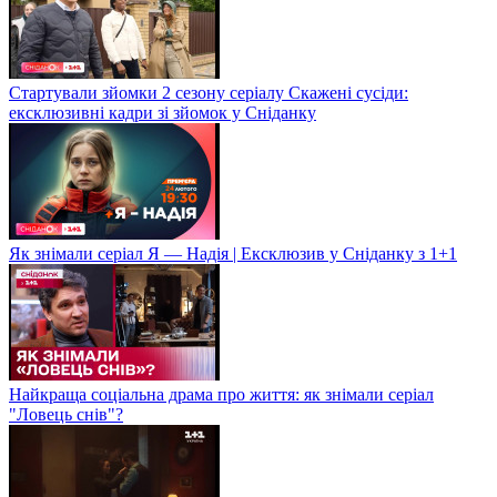
Стартували зйомки 2 сезону серіалу Скажені сусіди:
ексклюзивні кадри зі зйомок у Сніданку
Як знімали серіал Я — Надія | Ексклюзив у Сніданку з 1+1
Найкраща соціальна драма про життя: як знімали серіал
"Ловець снів"?