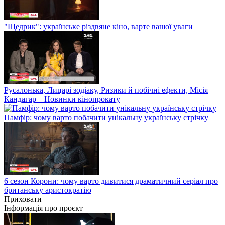
"Щедрик": українське різдвяне кіно, варте вашої уваги
Русалонька, Лицарі зодіаку, Ризики й побічні ефекти, Місія
Кандагар – Новинки кінопрокату
Памфір: чому варто побачити унікальну українську стрічку
6 сезон Корони: чому варто дивитися драматичний серіал про
британську аристократію
Приховати
Інформація про проєкт