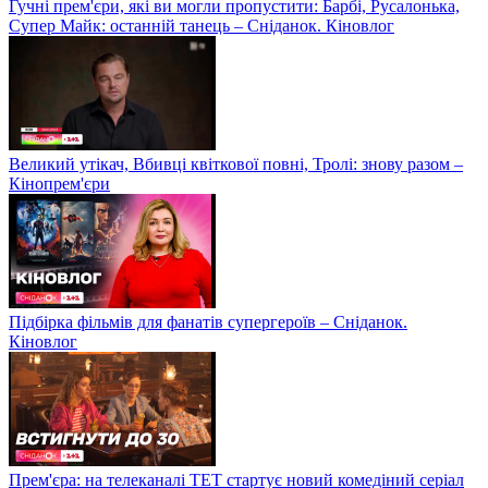
Гучні прем'єри, які ви могли пропустити: Барбі, Русалонька,
Супер Майк: останній танець – Сніданок. Кіновлог
Великий утікач, Вбивці квіткової повні, Тролі: знову разом –
Кінопрем'єри
Підбірка фільмів для фанатів супергероїв – Сніданок.
Кіновлог
Прем'єра: на телеканалі ТЕТ стартує новий комедіний серіал