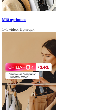
Мій путівник
1+1 video, Пригоди