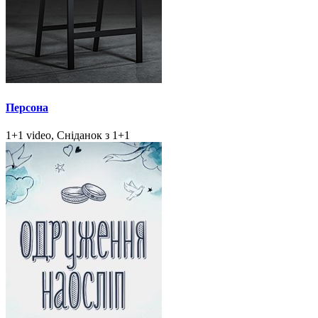
Персона
1+1 video, Сніданок з 1+1