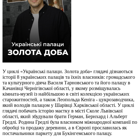
У циклі «Українські палаци. Золота доба» глядачі дізнаються
історії 8 українських палаців та їхніх власників: громадського
та культурного діяча Василя Тарновського та його палацу в
Качанівці Чернігівської області, у якому розміщувалась
кімната-музей із найбільшою в світі колекцією українських
старожитностей, а також Леопольда Кеніга - цукрозаводчика,
який володів палацом у Шарівці Харківської області. У циклі
глядачі побачать історію маєтку в місті Сколе Львівської
області, який збудували брати Герман, Бернхард і Альберт
Гредлі. Родина Гредлі була власником міжнародної компанії по
обробці та продажу деревини, а в Європі прославилась як
постачальники паркету для Букінгемського палацу.