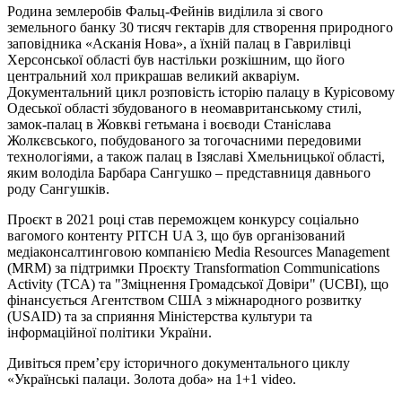
Родина землеробів Фальц-Фейнів виділила зі свого
земельного банку 30 тисяч гектарів для створення природного
заповідника «Асканія Нова», а їхній палац в Гаврилівці
Херсонської області був настільки розкішним, що його
центральний хол прикрашав великий акваріум.
Документальний цикл розповість історію палацу в Курісовому
Одеської області збудованого в неомавританському стилі,
замок-палац в Жовкві гетьмана і воєводи Станіслава
Жолкєвського, побудованого за тогочасними передовими
технологіями, а також палац в Ізяславі Хмельницької області,
яким володіла Барбара Сангушко – представниця давнього
роду Сангушків.
Проєкт в 2021 році став переможцем конкурсу соціально
вагомого контенту PITCH UA 3, що був організований
медіаконсалтинговою компанією Media Resourсes Management
(MRM) за підтримки Проєкту Transformation Communications
Activity (TCA) та "Зміцнення Громадської Довіри" (UCBI), що
фінансується Агентством США з міжнародного розвитку
(USAID) та за сприяння Міністерства культури та
інформаційної політики України.
Дивіться прем’єру історичного документального циклу
«Українські палаци. Золота доба» на 1+1 video.