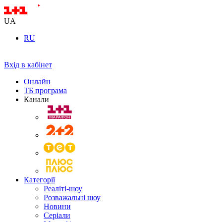
UA
RU
Вхід в кабінет
Онлайн
ТБ програма
Канали
Категорії
Реаліті-шоу
Розважальні шоу
Новини
Серіали