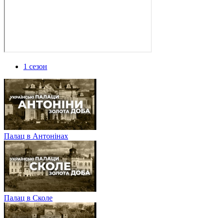
1 сезон
Палац в Антонінах
Палац в Сколе