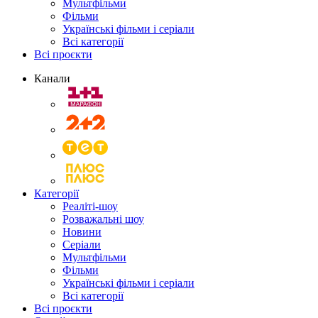
Мультфільми
Фільми
Українські фільми і серіали
Всі категорії
Всі проєкти
Канали
Категорії
Реаліті-шоу
Розважальні шоу
Новини
Серіали
Мультфільми
Фільми
Українські фільми і серіали
Всі категорії
Всі проєкти