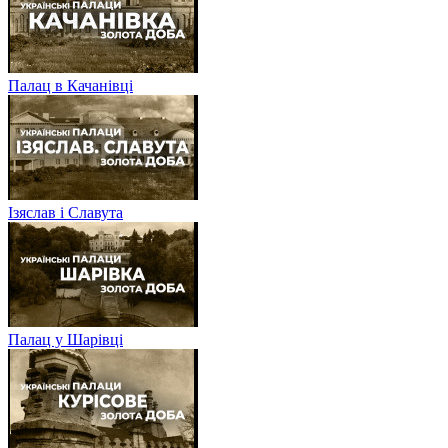
Палац в Качанівці
Ізяслав і Славута
Палац у Шарівці