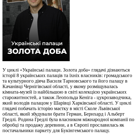
У циклі «Українські палаци. Золота доба» глядачі дізнаються
історії 8 українських палаців та їхніх власників: громадського
та культурного діяча Василя Тарновського та його палацу в
Качанівці Чернігівської області, у якому розміщувалась
кімната-музей із найбільшою в світі колекцією українських
старожитностей, а також Леопольда Кеніга - цукрозаводчика,
який володів палацом у Шарівці Харківської області. У циклі
глядачі побачать історію маєтку в місті Сколе Львівської
області, який збудували брати Герман, Бернхард і Альберт
Гредлі. Родина Гредлі була власником міжнародної компанії по
обробці та продажу деревини, а в Європі прославилась як
постачальники паркету для Букінгемського палацу.