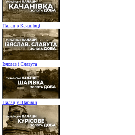
Палац в Качанівці
Ізяслав і Славута
Палац у Шарівці