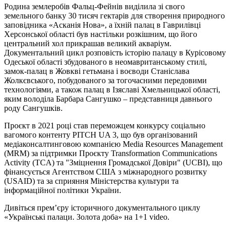
Родина землеробів Фальц-Фейнів виділила зі свого
земельного банку 30 тисяч гектарів для створення природного
заповідника «Асканія Нова», а їхній палац в Гаврилівці
Херсонської області був настільки розкішним, що його
центральний хол прикрашав великий акваріум.
Документальний цикл розповість історію палацу в Курісовому
Одеської області збудованого в неомавританському стилі,
замок-палац в Жовкві гетьмана і воєводи Станіслава
Жолкєвського, побудованого за тогочасними передовими
технологіями, а також палац в Ізяславі Хмельницької області,
яким володіла Барбара Сангушко – представниця давнього
роду Сангушків.
Проєкт в 2021 році став переможцем конкурсу соціально
вагомого контенту PITCH UA 3, що був організований
медіаконсалтинговою компанією Media Resourсes Management
(MRM) за підтримки Проєкту Transformation Communications
Activity (TCA) та "Зміцнення Громадської Довіри" (UCBI), що
фінансується Агентством США з міжнародного розвитку
(USAID) та за сприяння Міністерства культури та
інформаційної політики України.
Дивіться прем’єру історичного документального циклу
«Українські палаци. Золота доба» на 1+1 video.