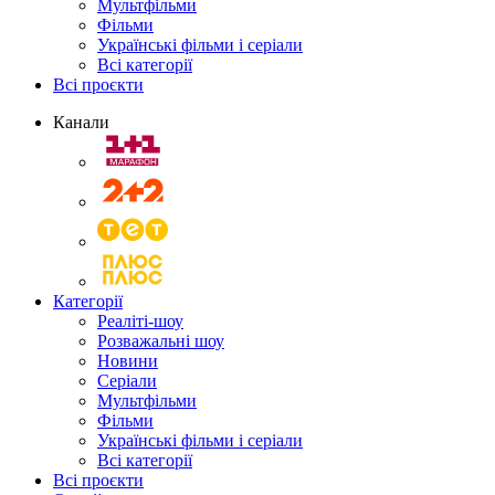
Мультфільми
Фільми
Українські фільми і серіали
Всі категорії
Всі проєкти
Канали
Категорії
Реаліті-шоу
Розважальні шоу
Новини
Серіали
Мультфільми
Фільми
Українські фільми і серіали
Всі категорії
Всі проєкти