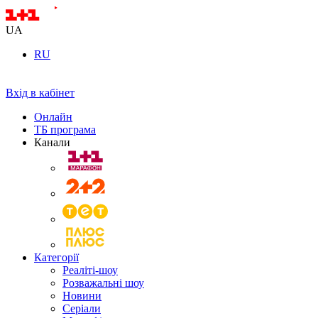
UA
RU
Вхід в кабінет
Онлайн
ТБ програма
Канали
Категорії
Реаліті-шоу
Розважальні шоу
Новини
Серіали