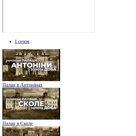
1 сезон
Палац в Антонінах
Палац в Сколе