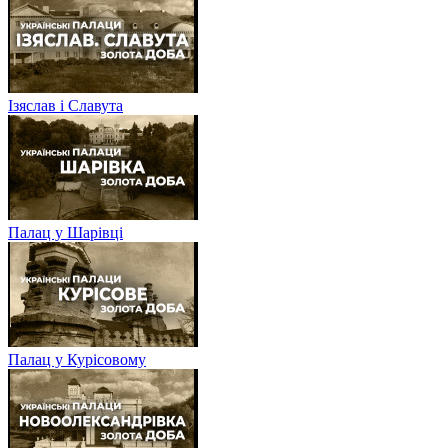
Ізяслав і Славута
Палац у Шарівці
Палац у Курісовому