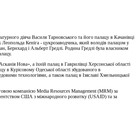
ультурного діяча Василя Тарновського та його палацу в Качанівці
кож Леопольда Кеніга - цукрозаводчика, який володів палацом у
ман, Бернхард і Альберт Гредлі. Родина Гредлі була власником
алацу.
сканія Нова», а їхній палац в Гаврилівці Херсонської області
цу в Курісовому Одеської області збудованого в
едовими технологіями, а також палац в Ізяславі Хмельницької
нговою компанією Media Resourсes Management (MRM) за
 Агентством США з міжнародного розвитку (USAID) та за