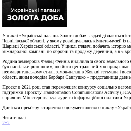
У циклі «Українські палаци. Золота доба» глядачі дізнаються іс
Чернігівської області, у якому розміщувалась кімната-музей із 
Шарівці Харківської області. У циклі глядачі побачать історію 
міжнародної компанії по обробці та продажу деревини, а в Єв
Родина землеробів Фальц-Фейнів виділила зі свого земельного 
був настільки розкішним, що його центральний хол прикрашав в
неомавританському стилі, замок-палац в Жовкві гетьмана і воє
області, яким володіла Барбара Сангушко – представниця давн
Проєкт в 2021 році став переможцем конкурсу соціально ваго
підтримки Проєкту Transformation Communications Activity (T
сприяння Міністерства культури та інформаційної політики Укр
Дивіться прем’єру історичного документального циклу «Українс
Читати далі
2+2