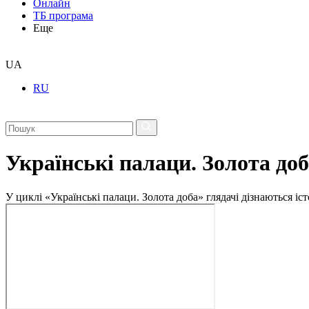
Онлайн
ТБ програма
Еще
UA
RU
Українські палаци. Золота до
У циклі «Українські палаци. Золота доба» глядачі дізнаються істо