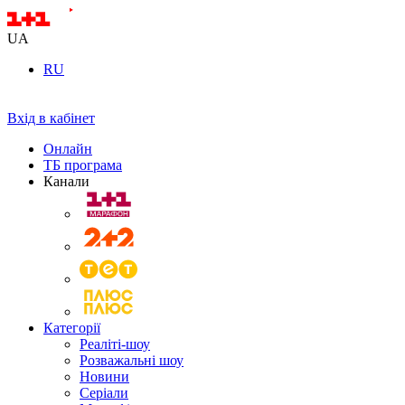
UA
RU
Вхід в кабінет
Онлайн
ТБ програма
Канали
Категорії
Реаліті-шоу
Розважальні шоу
Новини
Серіали