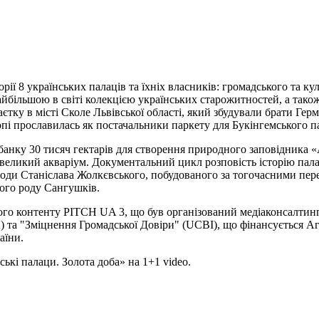
торії 8 українських палаців та їхніх власників: громадського та к
найбільшою в світі колекцією українських старожитностей, а та
маєтку в місті Сколе Львівської області, який збудували брати Гер
ропі прославилась як постачальники паркету для Букінгемського п
банку 30 тисяч гектарів для створення природного заповідника «А
еликий акваріум. Документальний цикл розповість історію пала
води Станіслава Жолкєвського, побудованого за тогочасними пер
ього роду Сангушків.
мого контенту PITCH UA 3, що був організований медіаконсалти
CA) та "Зміцнення Громадської Довіри" (UCBI), що фінансується
аїни.
ькі палаци. Золота доба» на 1+1 video.