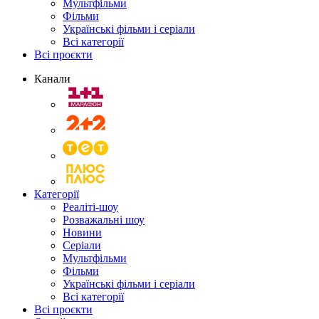
Мультфільми
Фільми
Українські фільми і серіали
Всі категорії
Всі проєкти
Канали
Категорії
Реаліті-шоу
Розважальні шоу
Новини
Серіали
Мультфільми
Фільми
Українські фільми і серіали
Всі категорії
Всі проєкти