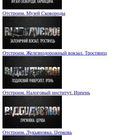
Отстроим. Музей Сковороды
Отстроим. Железнодорожный вокзал. Тростянец
Отстроим. Налоговый институт. Ирпень
Отстроим. Лукьяновка. Церковь