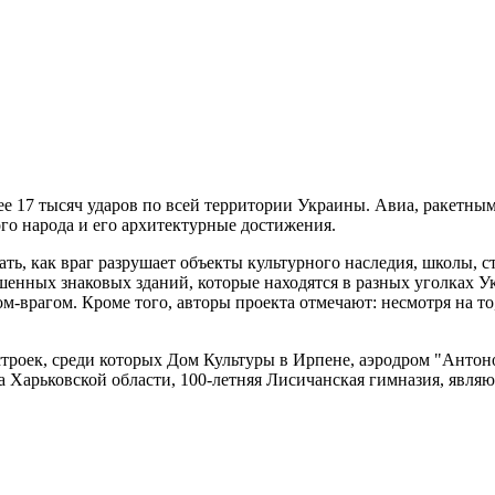
лее 17 тысяч ударов по всей территории Украины. Авиа, ракет
ого народа и его архитектурные достижения.
ать, как враг разрушает объекты культурного наследия, школы, 
ушенных знаковых зданий, которые находятся в разных уголках 
-врагом. Кроме того, авторы проекта отмечают: несмотря на то,
строек, среди которых Дом Культуры в Ирпене, аэродром "Антон
 Харьковской области, 100-летняя Лисичанская гимназия, явля