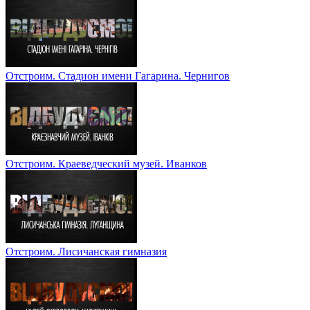
Отстроим. Стадион имени Гагарина. Чернигов
Отстроим. Краеведческий музей. Иванков
Отстроим. Лисичанская гимназия