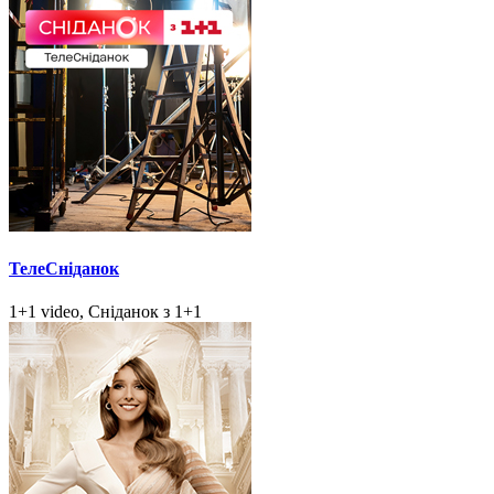
ТелеСніданок
1+1 video, Сніданок з 1+1