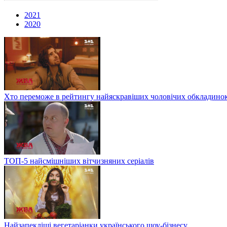
2021
2020
Хто переможе в рейтингу найяскравіших чоловічих обкладино
ТОП-5 найсмішніших вітчизняних серіалів
Найзапекліші вегетаріанки українського шоу-бізнесу