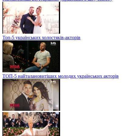
Топ-5 українських холостяків-акторів
ТОП-5 найталановитіших молодих українських акторів