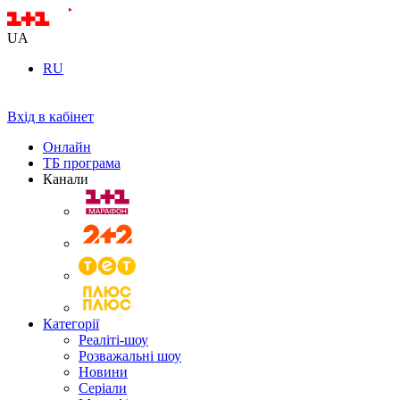
UA
RU
Вхід в кабінет
Онлайн
ТБ програма
Канали
Категорії
Реаліті-шоу
Розважальні шоу
Новини
Серіали