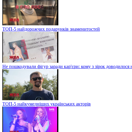
ТОП-5 найдорожчих подарунків знаменитостей
Не пошкодували фігур заради кар'єри: кому з зірок доводилося 
ТОП-5 найкумедніших українських акторів