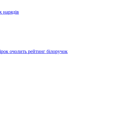
х нарядів
 зірок очолить рейтинг білоручок