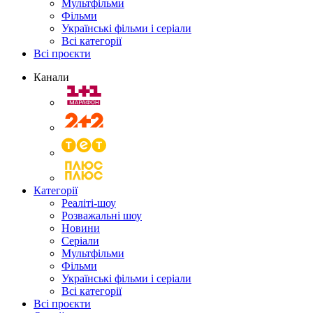
Мультфільми
Фільми
Українські фільми і серіали
Всі категорії
Всі проєкти
Канали
Категорії
Реаліті-шоу
Розважальні шоу
Новини
Серіали
Мультфільми
Фільми
Українські фільми і серіали
Всі категорії
Всі проєкти