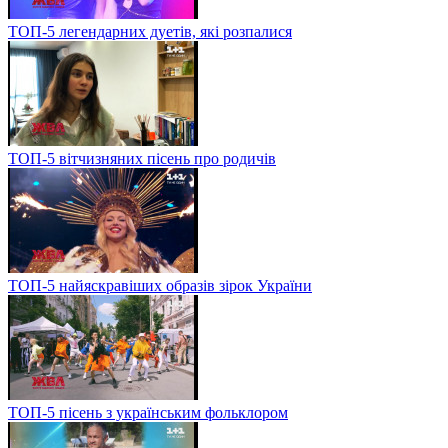
ТОП-5 легендарних дуетів, які розпалися
ТОП-5 вітчизняних пісень про родичів
ТОП-5 найяскравіших образів зірок України
ТОП-5 пісень з українським фольклором