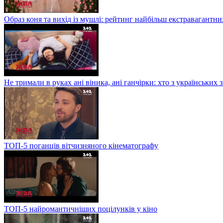
Образ коня та вихід із мушлі: рейтинг найбільш екстравагантни
Не тримали в руках ані віника, ані ганчірки: хто з українських
ТОП-5 поганців вітчизняного кінематографу
ТОП-5 найромантичніших поцілунків у кіно