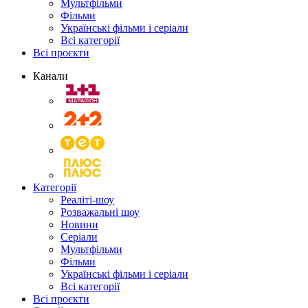
Мультфільми
Фільми
Українські фільми і серіали
Всі категорії
Всі проєкти
Канали
Категорії
Реаліті-шоу
Розважальні шоу
Новини
Серіали
Мультфільми
Фільми
Українські фільми і серіали
Всі категорії
Всі проєкти