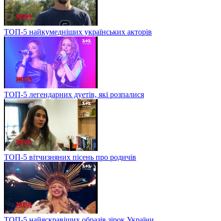
ТОП-5 найкумедніших українських акторів
ТОП-5 легендарних дуетів, які розпалися
ТОП-5 вітчизняних пісень про родичів
ТОП-5 найяскравіших образів зірок України