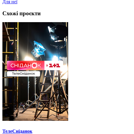
Для неї
Схожі проєкти
ТелеСніданок