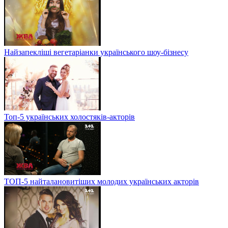
Найзапекліші вегетаріанки українського шоу-бізнесу
Топ-5 українських холостяків-акторів
ТОП-5 найталановитіших молодих українських акторів