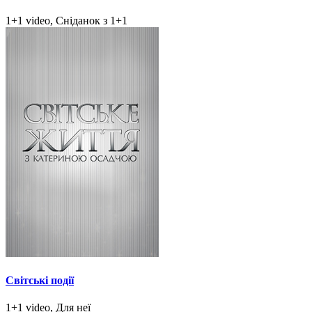
1+1 video, Сніданок з 1+1
Світські події
1+1 video, Для неї