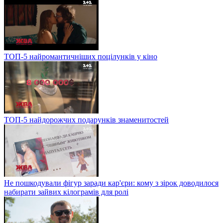
ТОП-5 найромантичніших поцілунків у кіно
ТОП-5 найдорожчих подарунків знаменитостей
Не пошкодували фігур заради кар'єри: кому з зірок доводилося
набирати зайвих кілограмів для ролі