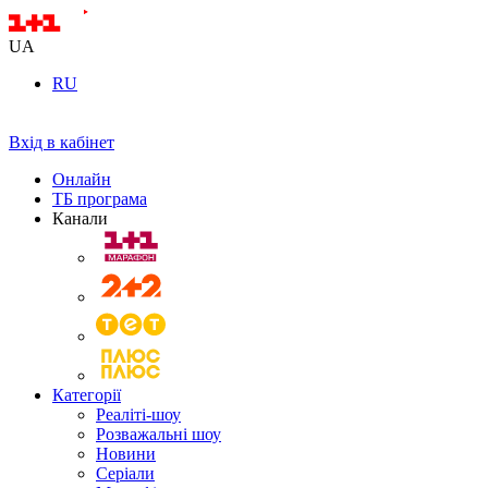
UA
RU
Вхід в кабінет
Онлайн
ТБ програма
Канали
Категорії
Реаліті-шоу
Розважальні шоу
Новини
Серіали