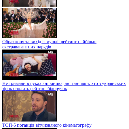
Образ коня та вихід із мушлі: рейтинг найбільш
екстравагантних нарядів
Не тримали в руках ані віника, ані ганчірки: хто з українських
зірок очолить рейтинг білоручок
ТОП-5 поганців вітчизняного кінематографу