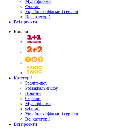
Мультфільми
Фільми
Українські фільми і серіали
Всі категорії
Всі проєкти
Канали
Категорії
Реаліті-шоу
Розважальні шоу
Новини
Серіали
Мультфільми
Фільми
Українські фільми і серіали
Всі категорії
Всі проєкти