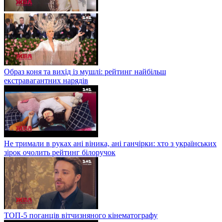
Образ коня та вихід із мушлі: рейтинг найбільш
екстравагантних нарядів
Не тримали в руках ані віника, ані ганчірки: хто з українських
зірок очолить рейтинг білоручок
ТОП-5 поганців вітчизняного кінематографу