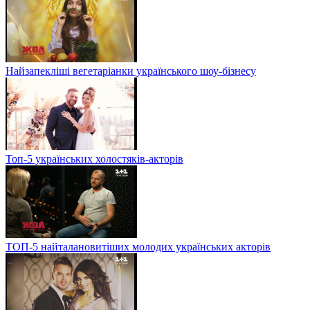
Найзапекліші вегетаріанки українського шоу-бізнесу
Топ-5 українських холостяків-акторів
ТОП-5 найталановитіших молодих українських акторів