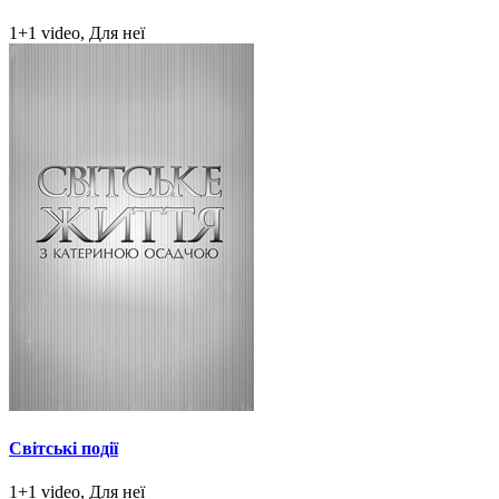
1+1 video, Для неї
Світські події
1+1 video, Для неї