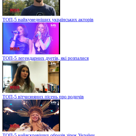
ТОП-5 найкумедніших українських акторів
ТОП-5 легендарних дуетів, які розпалися
ТОП-5 вітчизняних пісень про родичів
ТОП-5 найяскравіших образів зірок України