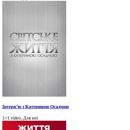
Інтерв’ю з Катериною Осадчою
1+1 video, Для неї