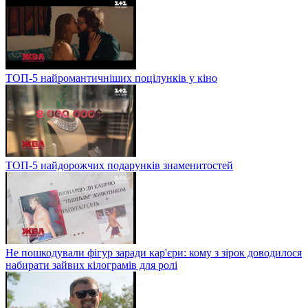
ТОП-5 найромантичніших поцілунків у кіно
ТОП-5 найдорожчих подарунків знаменитостей
Не пошкодували фігур заради кар'єри: кому з зірок доводилося
набирати зайвих кілограмів для ролі