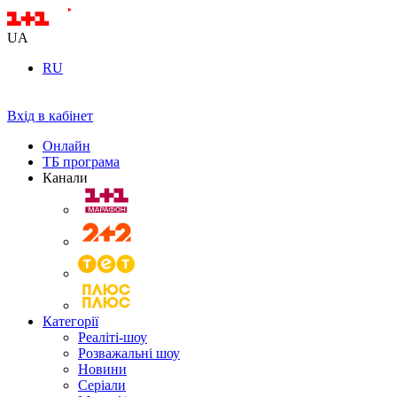
UA
RU
Вхід в кабінет
Онлайн
ТБ програма
Канали
Категорії
Реаліті-шоу
Розважальні шоу
Новини
Серіали