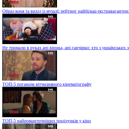
Образ коня та вихід із мушлі: рейтинг найбільш екстравагантни
Не тримали в руках ані віника, ані ганчірки: хто з українських
ТОП-5 поганців вітчизняного кінематографу
ТОП-5 найромантичніших поцілунків у кіно