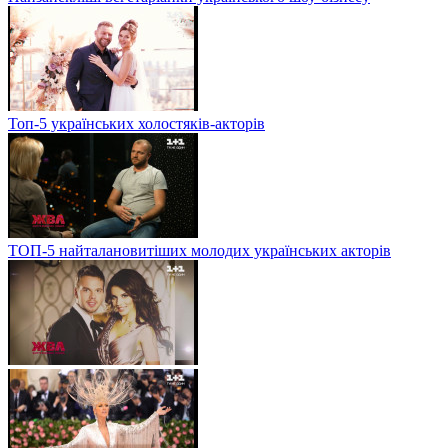
Топ-5 українських холостяків-акторів
ТОП-5 найталановитіших молодих українських акторів