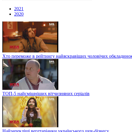
2021
2020
Хто переможе в рейтингу найяскравіших чоловічих обкладино
ТОП-5 найсмішніших вітчизняних серіалів
Найзапекліші вегетаріанки українського шоу-бізнесу