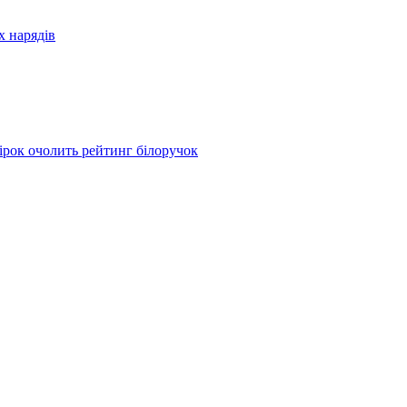
х нарядів
 зірок очолить рейтинг білоручок