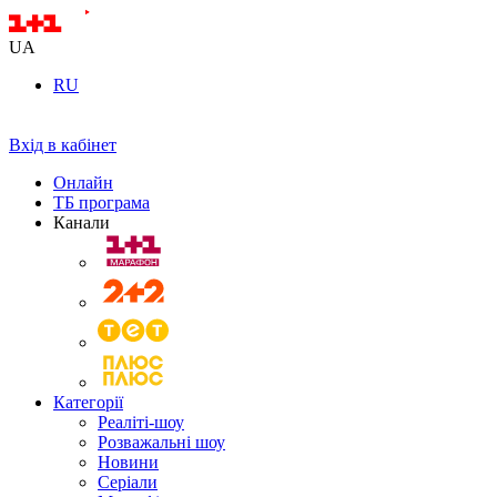
UA
RU
Вхід в кабінет
Онлайн
ТБ програма
Канали
Категорії
Реаліті-шоу
Розважальні шоу
Новини
Серіали