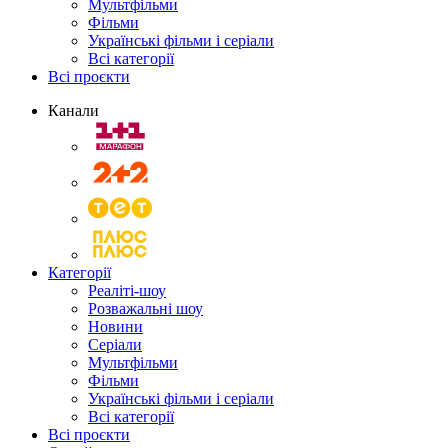
Мультфільми
Фільми
Українські фільми і серіали
Всі категорії
Всі проєкти
Канали
Категорії
Реаліті-шоу
Розважальні шоу
Новини
Серіали
Мультфільми
Фільми
Українські фільми і серіали
Всі категорії
Всі проєкти