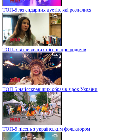
ТОП-5 легендарних дуетів, які розпалися
ТОП-5 вітчизняних пісень про родичів
ТОП-5 найяскравіших образів зірок України
ТОП-5 пісень з українським фольклором