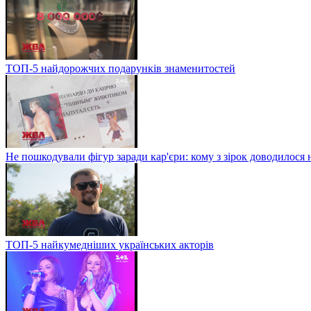
ТОП-5 найдорожчих подарунків знаменитостей
Не пошкодували фігур заради кар'єри: кому з зірок доводилося 
ТОП-5 найкумедніших українських акторів