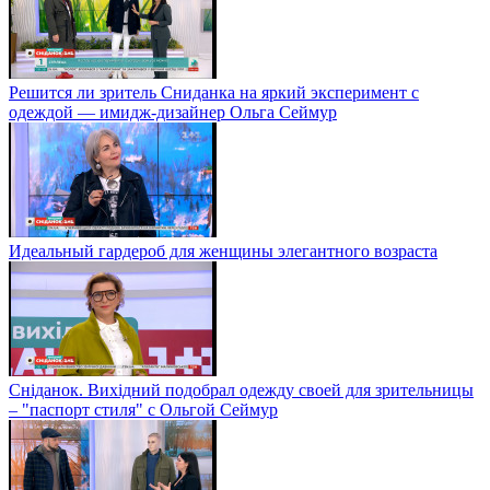
Решится ли зритель Сниданка на яркий эксперимент с
одеждой — имидж-дизайнер Ольга Сеймур
Идеальный гардероб для женщины элегантного возраста
Сніданок. Вихідний подобрал одежду своей для зрительницы
– "паспорт стиля" с Ольгой Сеймур