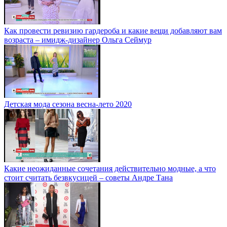
Как провести ревизию гардероба и какие вещи добавляют вам
возраста – имидж-дизайнер Ольга Сеймур
Детская мода сезона весна-лето 2020
Какие неожиданные сочетания действительно модные, а что
стоит считать безвкусицей – советы Андре Тана