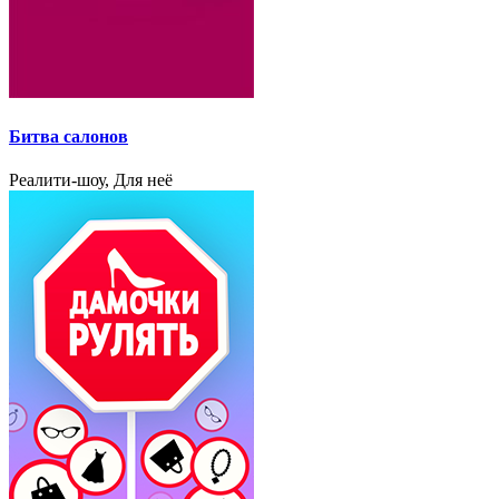
Битва салонов
Реалити-шоу, Для неё