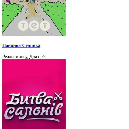
Панянка-Селянка
Реалити-шоу, Для неё