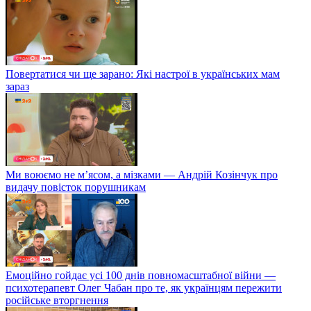
Повертатися чи ще зарано: Які настрої в українських мам
зараз
Ми воюємо не м’ясом, а мізками — Андрій Козінчук про
видачу повісток порушникам
Емоційно гойдає усі 100 днів повномасштабної війни —
психотерапевт Олег Чабан про те, як українцям пережити
російське вторгнення