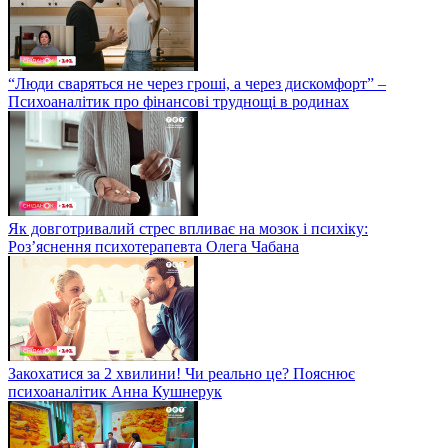
“Люди сваряться не через гроші, а через дискомфорт” –
Психоаналітик про фінансові труднощі в родинах
Як довготривалий стрес впливає на мозок і психіку:
Роз’яснення психотерапевта Олега Чабана
Закохатися за 2 хвилини! Чи реально це? Пояснює
психоаналітик Анна Кушнерук