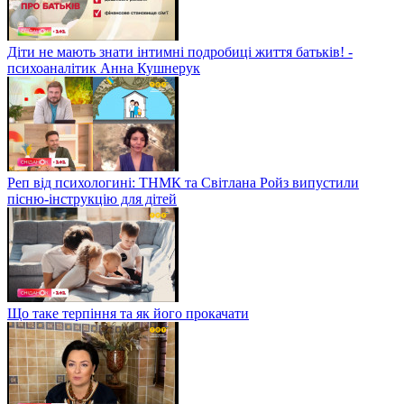
Діти не мають знати інтимні подробиці життя батьків! -
психоаналітик Анна Кушнерук
Реп від психологині: ТНМК та Світлана Ройз випустили
пісню-інструкцію для дітей
Що таке терпіння та як його прокачати