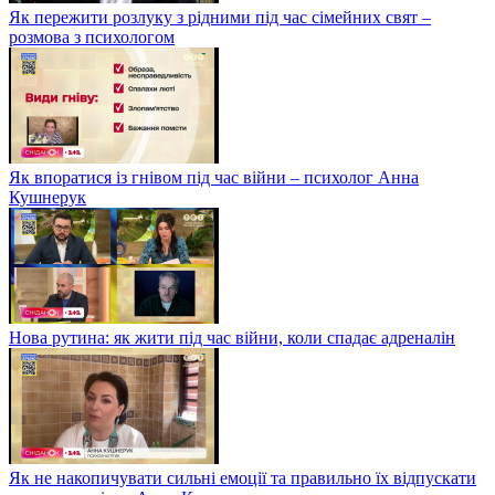
Як пережити розлуку з рідними під час сімейних свят –
розмова з психологом
Як впоратися із гнівом під час війни – психолог Анна
Кушнерук
Нова рутина: як жити під час війни, коли спадає адреналін
Як не накопичувати сильні емоції та правильно їх відпускати