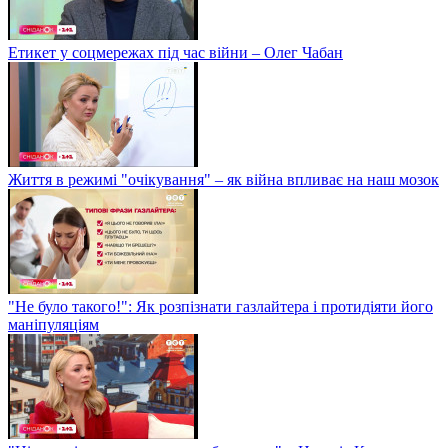
Етикет у соцмережах під час війни – Олег Чабан
Життя в режимі "очікування" – як війна впливає на наш мозок
"Не було такого!": Як розпізнати газлайтера і протидіяти його
маніпуляціям