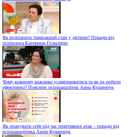
Як розпізнати тривожний стан у дитини? Поради від
психолога Катерини Гольцберг
Чому кожному важливо усамітнюватися та як це робити
ефективно? Пояснює психоаналітик Анна Кушнерук
Як опанувати себе під час повітряних атак – поради від
психоаналітика Анни Кушнерук