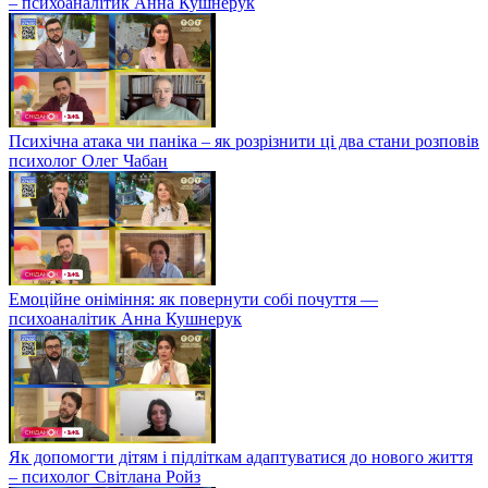
– психоаналітик Анна Кушнерук
Психічна атака чи паніка – як розрізнити ці два стани розповів
психолог Олег Чабан
Емоційне оніміння: як повернути собі почуття —
психоаналітик Анна Кушнерук
Як допомогти дітям і підліткам адаптуватися до нового життя
– психолог Світлана Ройз