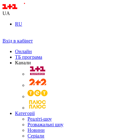
UA
RU
Вхід в кабінет
Онлайн
ТБ програма
Канали
Категорії
Реаліті-шоу
Розважальні шоу
Новини
Серіали