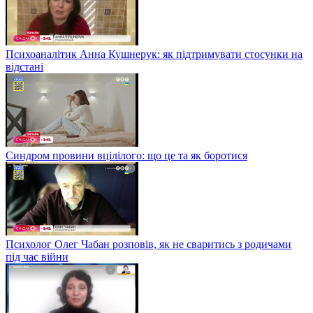
Психоаналітик Анна Кушнерук: як підтримувати стосунки на
відстані
Синдром провини вцілілого: що це та як боротися
Психолог Олег Чабан розповів, як не сваритись з родичами
під час війни