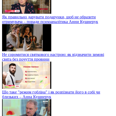
Як правильно дарувати подарунки, щоб не образити
отримувача – поради психоаналітика Анни Кушнерук
Не соромитися святкового настрою: як відзначити зимові
свята без почуття провини
Що таке "режим гобліна" і як розпізнати його в собі чи
близьких – Анна Кушнерук