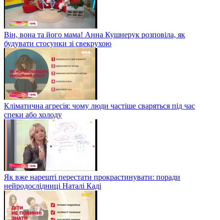
Він, вона та його мама! Анна Кушнерук розповіла, як
будувати стосунки зі свекрухою
Кліматична агресія: чому люди частіше сваряться під час
спеки або холоду
Як вже нарешті перестати прокрастинувати: поради
нейродослідниці Наталі Каді