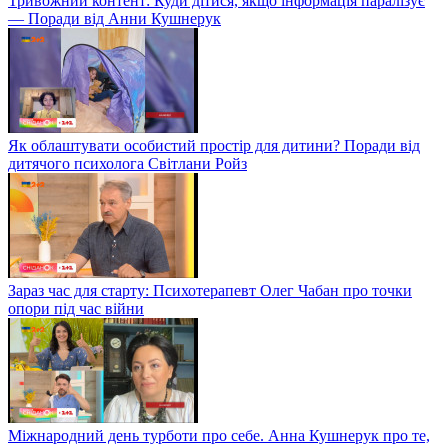
Тривожний контент: Куди дітися, якщо інформація паралізує
— Поради від Анни Кушнерук
Як облаштувати особистий простір для дитини? Поради від
дитячого психолога Світлани Ройз
Зараз час для старту: Психотерапевт Олег Чабан про точки
опори під час війни
Міжнародний день турботи про себе. Анна Кушнерук про те,