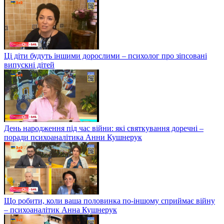
Ці діти будуть іншими дорослими – психолог про зіпсовані
випускні дітей
День народження під час війни: які святкування доречні –
поради психоаналітика Анни Кушнерук
Що робити, коли ваша половинка по-іншому сприймає війну
– психоаналітик Анна Кушнерук