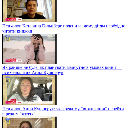
Психолог Катерина Гольцберг пояснила, чому дітям необхідно
читати книжки
Як раніше не буде: як планувати майбутнє в умовах війни —
психоаналітик Анна Кушнерук
Психолог Анна Кушнерук: як з режиму "виживання" перейти
в режим "життя"