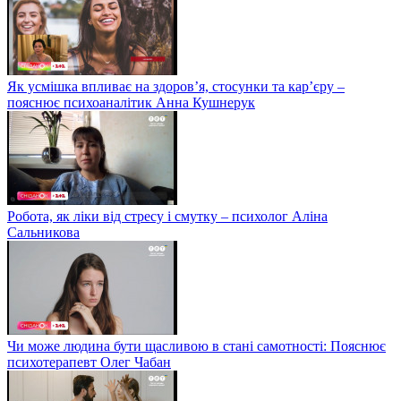
Як усмішка впливає на здоров’я, стосунки та кар’єру –
пояснює психоаналітик Анна Кушнерук
Робота, як ліки від стресу і смутку – психолог Аліна
Сальникова
Чи може людина бути щасливою в стані самотності: Пояснює
психотерапевт Олег Чабан