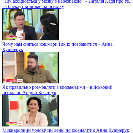
"Ніч асоціюється у мозку з небезпекою" – Наталія Кадя про те,
як блекаут впливає на психіку
Чому нам сняться кошмари і як їх позбавитися – Анна
Кушнерук
Як правильно розмовляти з військовими – військовий
психолог Андрій Козінчук
Міжнародний чоловічий день: психоаналітик Анна Кушнерук