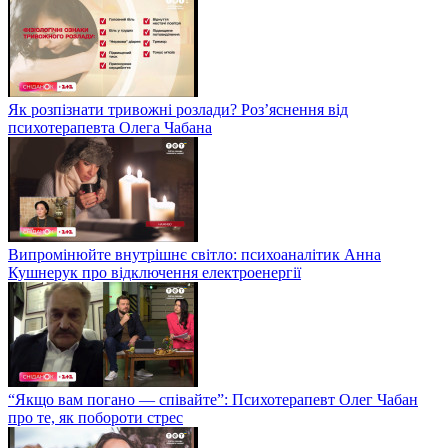
Як розпізнати тривожні розлади? Роз’яснення від
психотерапевта Олега Чабана
Випромінюйте внутрішнє світло: психоаналітик Анна
Кушнерук про відключення електроенергії
“Якщо вам погано — співайте”: Психотерапевт Олег Чабан
про те, як побороти стрес