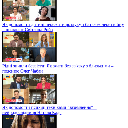
Як допомогти дитині пережити розлуку з батьком через війну
– психолог Світлана Ройз
Рідні зникли безвісти: Як жити без зв'язку з близькими –
пояснює Олег Чабан
Як допомогти психіці техніками "заземлення" –
нейродослідниця Наталя Кадя