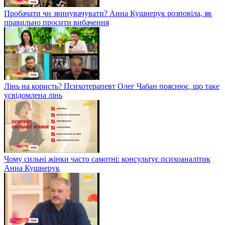
Пробачати чи звинувачувати? Анна Кушнерук розповіла, як
правильно просити вибачення
Лінь на користь? Психотерапевт Олег Чабан пояснює, що таке
усвідомлена лінь
Чому сильні жінки часто самотні: консультує психоаналітик
Анна Кушнерук