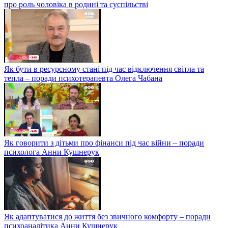
про роль чоловіка в родині та суспільстві
Як бути в ресурсному стані під час відключення світла та
тепла – поради психотерапевта Олега Чабана
Як говорити з дітьми про фінанси під час війни – поради
психолога Анни Кушнерук
Як адаптуватися до життя без звичного комфорту – поради
психоаналітика Анни Кушнерук