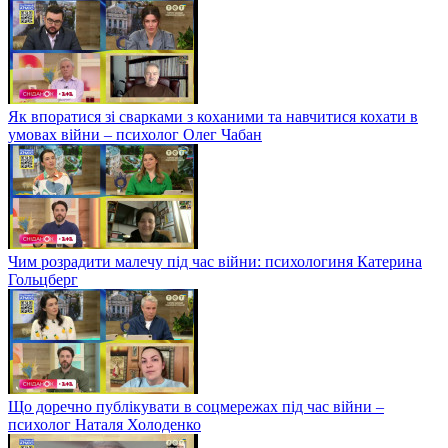
Як впоратися зі сварками з коханими та навчитися кохати в
умовах війни – психолог Олег Чабан
Чим розрадити малечу під час війни: психологиня Катерина
Гольцберг
Що доречно публікувати в соцмережах під час війни –
психолог Наталя Холоденко