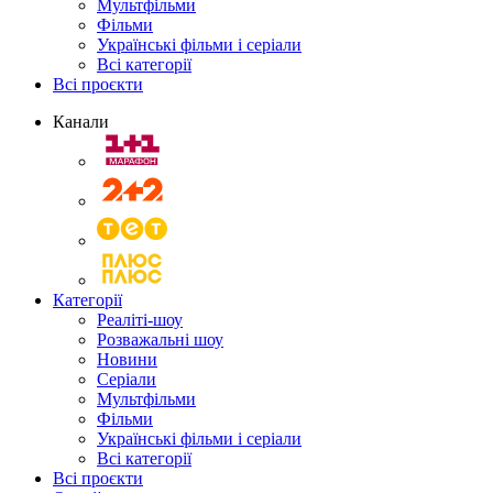
Мультфільми
Фільми
Українські фільми і серіали
Всі категорії
Всі проєкти
Канали
Категорії
Реаліті-шоу
Розважальні шоу
Новини
Серіали
Мультфільми
Фільми
Українські фільми і серіали
Всі категорії
Всі проєкти