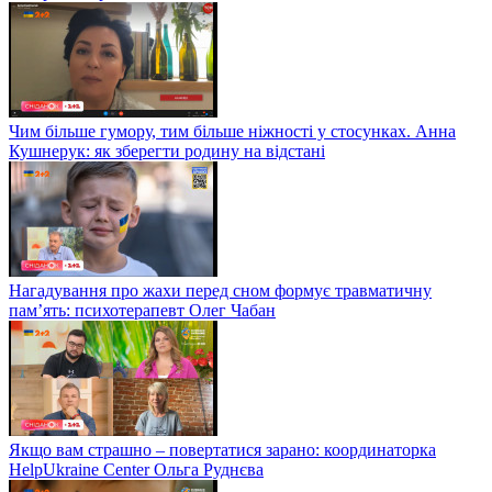
Чим більше гумору, тим більше ніжності у стосунках. Анна
Кушнерук: як зберегти родину на відстані
Нагадування про жахи перед сном формує травматичну
пам’ять: психотерапевт Олег Чабан
Якщо вам страшно – повертатися зарано: координаторка
HelpUkraine Center Ольга Руднєва