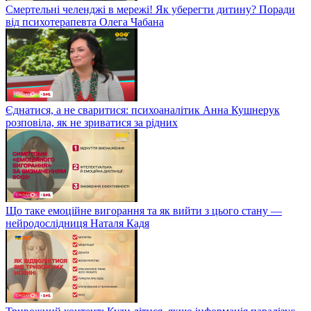
Смертельні челенджі в мережі! Як уберегти дитину? Поради
від психотерапевта Олега Чабана
Єднатися, а не сваритися: психоаналітик Анна Кушнерук
розповіла, як не зриватися за рідних
Що таке емоційне вигорання та як вийти з цього стану —
нейродослідниця Наталя Кадя