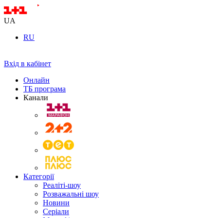
UA
RU
Вхід в кабінет
Онлайн
ТБ програма
Канали
Категорії
Реаліті-шоу
Розважальні шоу
Новини
Серіали