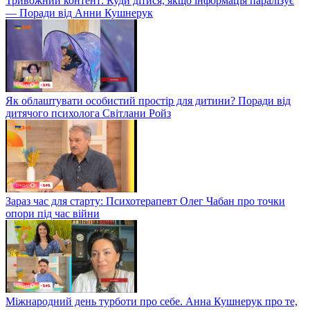
Тривожний контент: Куди дітися, якщо інформація паралізує
— Поради від Анни Кушнерук
Як облаштувати особистий простір для дитини? Поради від
дитячого психолога Світлани Ройз
Зараз час для старту: Психотерапевт Олег Чабан про точки
опори під час війни
Міжнародний день турботи про себе. Анна Кушнерук про те,