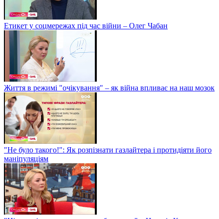
Етикет у соцмережах під час війни – Олег Чабан
Життя в режимі "очікування" – як війна впливає на наш мозок
"Не було такого!": Як розпізнати газлайтера і протидіяти його
маніпуляціям