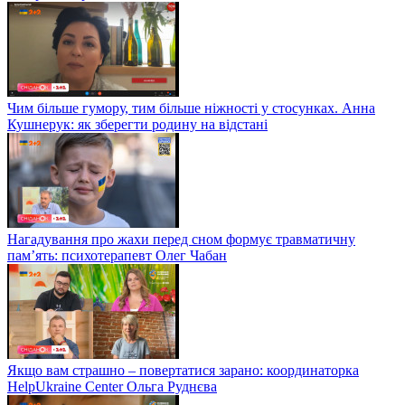
Чим більше гумору, тим більше ніжності у стосунках. Анна
Кушнерук: як зберегти родину на відстані
Нагадування про жахи перед сном формує травматичну
пам’ять: психотерапевт Олег Чабан
Якщо вам страшно – повертатися зарано: координаторка
HelpUkraine Center Ольга Руднєва