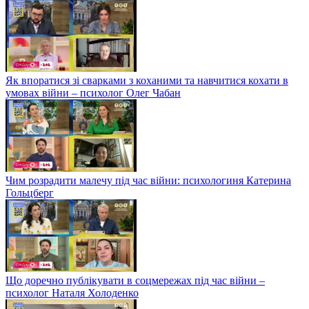
Як впоратися зі сварками з коханими та навчитися кохати в
умовах війни – психолог Олег Чабан
Чим розрадити малечу під час війни: психологиня Катерина
Гольцберг
Що доречно публікувати в соцмережах під час війни –
психолог Наталя Холоденко