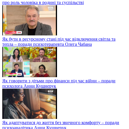
про роль чоловіка в родині та суспільстві
Як бути в ресурсному стані під час відключення світла та
тепла – поради психотерапевта Олега Чабана
Як говорити з дітьми про фінанси під час війни – поради
психолога Анни Кушнерук
Як адаптуватися до життя без звичного комфорту – поради
психоаналітика Анни Кушнерук