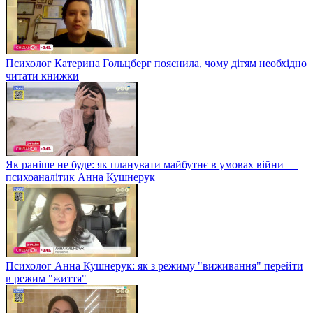
Психолог Катерина Гольцберг пояснила, чому дітям необхідно
читати книжки
Як раніше не буде: як планувати майбутнє в умовах війни —
психоаналітик Анна Кушнерук
Психолог Анна Кушнерук: як з режиму "виживання" перейти
в режим "життя"