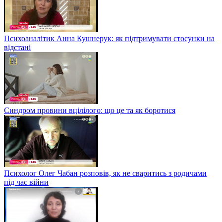
Психоаналітик Анна Кушнерук: як підтримувати стосунки на
відстані
Синдром провини вцілілого: що це та як боротися
Психолог Олег Чабан розповів, як не сваритись з родичами
під час війни