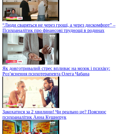
“Люди сваряться не через гроші, а через дискомфорт” –
Психоаналітик про фінансові труднощі в родинах
Як довготривалий стрес впливає на мозок і психіку:
Роз’яснення психотерапевта Олега Чабана
Закохатися за 2 хвилини! Чи реально це? Пояснює
психоаналітик Анна Кушнерук