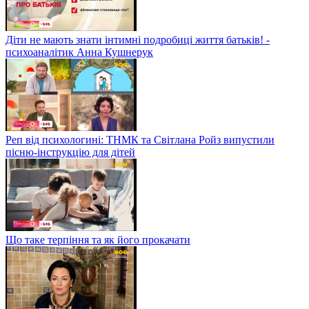
Діти не мають знати інтимні подробиці життя батьків! -
психоаналітик Анна Кушнерук
Реп від психологині: ТНМК та Світлана Ройз випустили
пісню-інструкцію для дітей
Що таке терпіння та як його прокачати