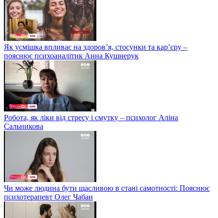
Як усмішка впливає на здоров’я, стосунки та кар’єру –
пояснює психоаналітик Анна Кушнерук
Робота, як ліки від стресу і смутку – психолог Аліна
Сальникова
Чи може людина бути щасливою в стані самотності: Пояснює
психотерапевт Олег Чабан