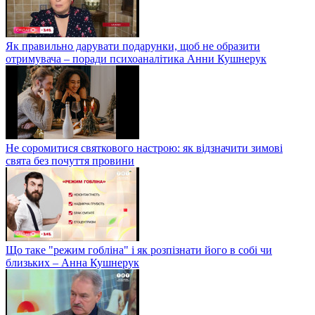
Як правильно дарувати подарунки, щоб не образити
отримувача – поради психоаналітика Анни Кушнерук
Не соромитися святкового настрою: як відзначити зимові
свята без почуття провини
Що таке "режим гобліна" і як розпізнати його в собі чи
близьких – Анна Кушнерук