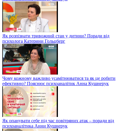
Як розпізнати тривожний стан у дитини? Поради від
психолога Катерини Гольцберг
Чому кожному важливо усамітнюватися та як це робити
ефективно? Пояснює психоаналітик Анна Кушнерук
Як опанувати себе під час повітряних атак – поради від
психоаналітика Анни Кушнерук