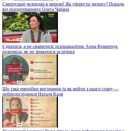
Смертельні челенджі в мережі! Як уберегти дитину? Поради
від психотерапевта Олега Чабана
Єднатися, а не сваритися: психоаналітик Анна Кушнерук
розповіла, як не зриватися за рідних
Що таке емоційне вигорання та як вийти з цього стану —
нейродослідниця Наталя Кадя