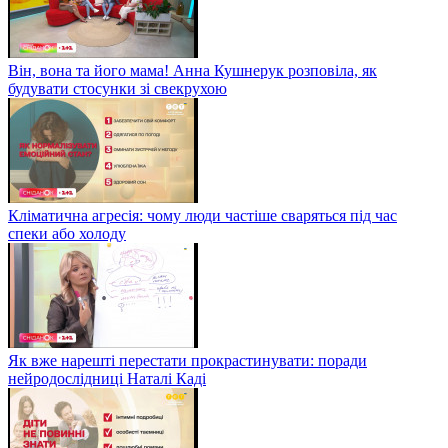
Він, вона та його мама! Анна Кушнерук розповіла, як
будувати стосунки зі свекрухою
Кліматична агресія: чому люди частіше сваряться під час
спеки або холоду
Як вже нарешті перестати прокрастинувати: поради
нейродослідниці Наталі Каді