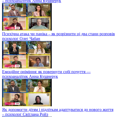
– психоаналітик Анна Кушнерук
Психічна атака чи паніка – як розрізнити ці два стани розповів
психолог Олег Чабан
Емоційне оніміння: як повернути собі почуття —
психоаналітик Анна Кушнерук
Як допомогти дітям і підліткам адаптуватися до нового життя
– психолог Світлана Ройз