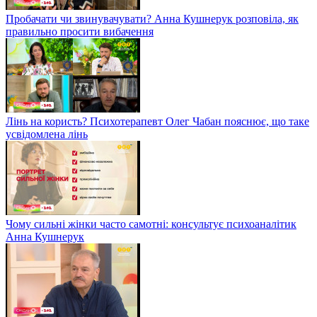
Пробачати чи звинувачувати? Анна Кушнерук розповіла, як
правильно просити вибачення
Лінь на користь? Психотерапевт Олег Чабан пояснює, що таке
усвідомлена лінь
Чому сильні жінки часто самотні: консультує психоаналітик
Анна Кушнерук