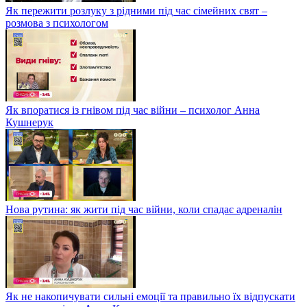
Як пережити розлуку з рідними під час сімейних свят –
розмова з психологом
Як впоратися із гнівом під час війни – психолог Анна
Кушнерук
Нова рутина: як жити під час війни, коли спадає адреналін
Як не накопичувати сильні емоції та правильно їх відпускати