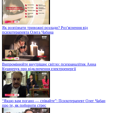
Як розпізнати тривожні розлади? Роз’яснення від
психотерапевта Олега Чабана
Випромінюйте внутрішнє світло: психоаналітик Анна
Кушнерук про відключення електроенергії
“Якщо вам погано — співайте”: Психотерапевт Олег Чабан
про те, як побороти стрес