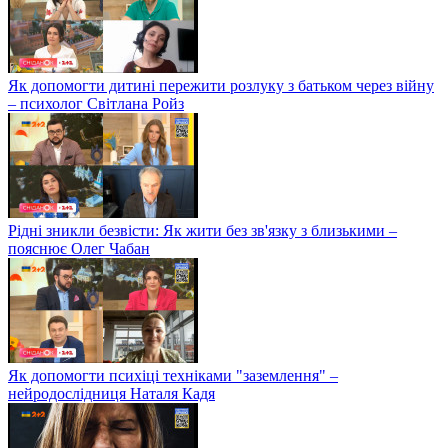
Як допомогти дитині пережити розлуку з батьком через війну
– психолог Світлана Ройз
Рідні зникли безвісти: Як жити без зв'язку з близькими –
пояснює Олег Чабан
Як допомогти психіці техніками "заземлення" –
нейродослідниця Наталя Кадя