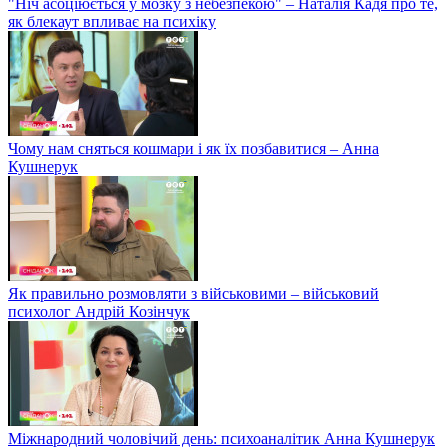
"Ніч асоціюється у мозку з небезпекою" – Наталія Кадя про те,
як блекаут впливає на психіку
Чому нам сняться кошмари і як їх позбавитися – Анна
Кушнерук
Як правильно розмовляти з військовими – військовий
психолог Андрій Козінчук
Міжнародний чоловічий день: психоаналітик Анна Кушнерук