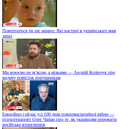
Повертатися чи ще зарано: Які настрої в українських мам
зараз
Ми воюємо не м’ясом, а мізками — Андрій Козінчук про
видачу повісток порушникам
Емоційно гойдає усі 100 днів повномасштабної війни —
психотерапевт Олег Чабан про те, як українцям пережити
російське вторгнення