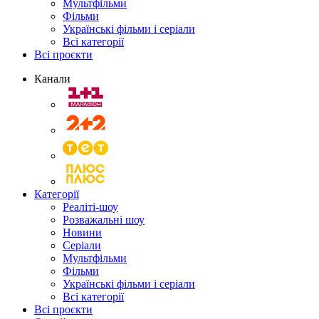
Мультфільми
Фільми
Українські фільми і серіали
Всі категорії
Всі проєкти
Канали
Категорії
Реаліті-шоу
Розважальні шоу
Новини
Серіали
Мультфільми
Фільми
Українські фільми і серіали
Всі категорії
Всі проєкти