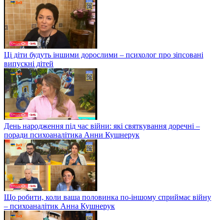
Ці діти будуть іншими дорослими – психолог про зіпсовані
випускні дітей
День народження під час війни: які святкування доречні –
поради психоаналітика Анни Кушнерук
Що робити, коли ваша половинка по-іншому сприймає війну
– психоаналітик Анна Кушнерук