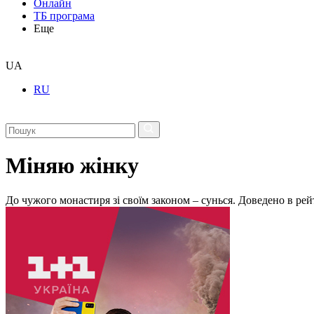
Онлайн
ТБ програма
Еще
UA
RU
Міняю жінку
До чужого монастиря зі своїм законом – сунься. Доведено в ре