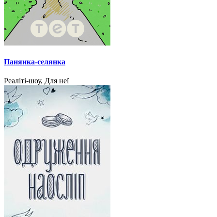
Панянка-селянка
Реаліті-шоу, Для неї