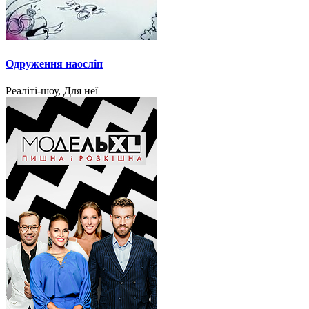
Одруження наосліп
Реаліті-шоу, Для неї