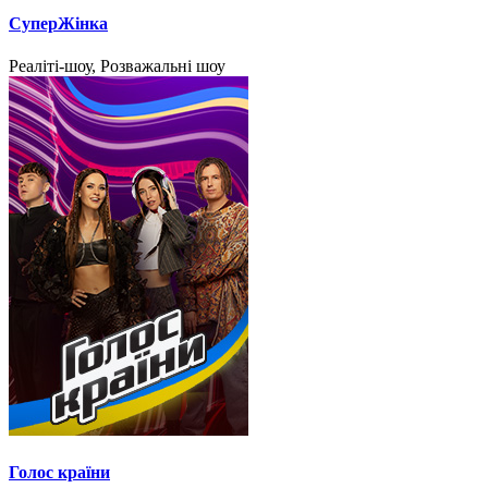
СуперЖінка
Реаліті-шоу, Розважальні шоу
Голос країни