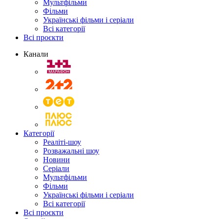
Мультфільми
Фільми
Українські фільми і серіали
Всі категорії
Всі проєкти
Канали
Категорії
Реаліті-шоу
Розважальні шоу
Новини
Серіали
Мультфільми
Фільми
Українські фільми і серіали
Всі категорії
Всі проєкти