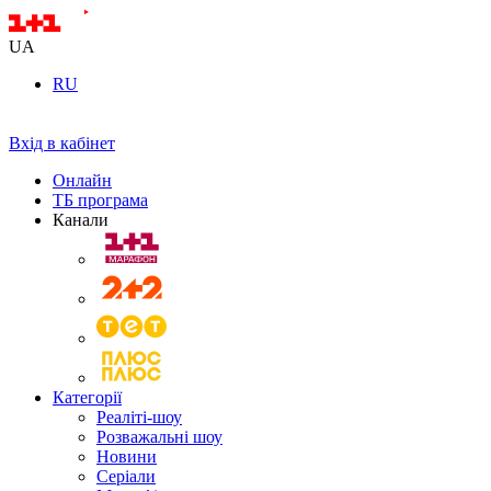
UA
RU
Вхід в кабінет
Онлайн
ТБ програма
Канали
Категорії
Реаліті-шоу
Розважальні шоу
Новини
Серіали