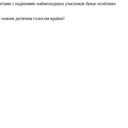
а злетами і падіннями наймолодших учасників буває особливо
не новим дитячим голосом країни!