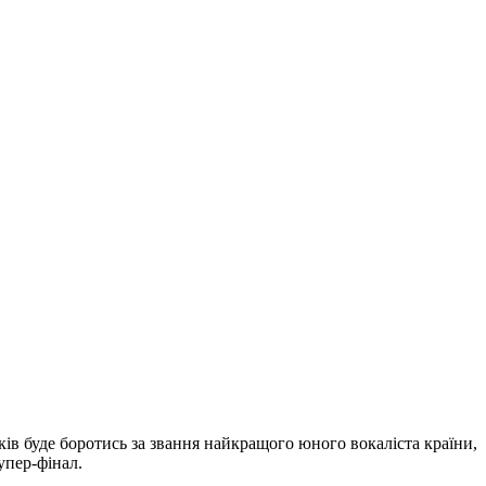
ників буде боротись за звання найкращого юного вокаліста країни,
супер-фінал.