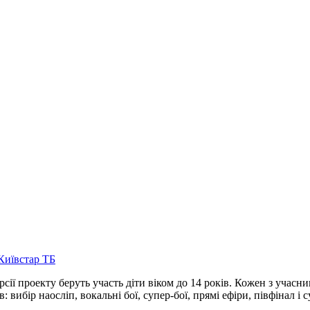
 Київстар ТБ
ерсії проекту беруть участь діти віком до 14 років. Кожен з учас
 вибір наосліп, вокальні бої, супер-бої, прямі ефіри, півфінал і 