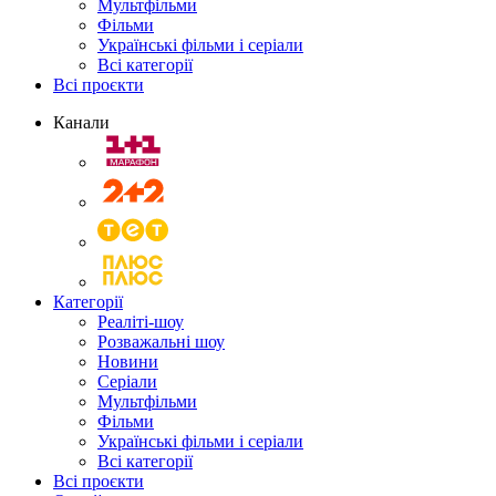
Мультфільми
Фільми
Українські фільми і серіали
Всі категорії
Всі проєкти
Канали
Категорії
Реаліті-шоу
Розважальні шоу
Новини
Серіали
Мультфільми
Фільми
Українські фільми і серіали
Всі категорії
Всі проєкти