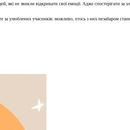
юдей, які не звикли відкривати свої емоції. Адже спостерігати з
йте за улюблених учасників: можливо, хтось з них незабаром ста