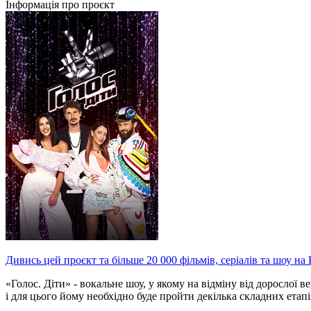
Інформація про проєкт
Дивись цей проєкт та більше 20 000 фільмів, серіалів та шоу на
«Голос. Діти» - вокальне шоу, у якому на відміну від дорослої в
і для цього йому необхідно буде пройти декілька складних етапів: