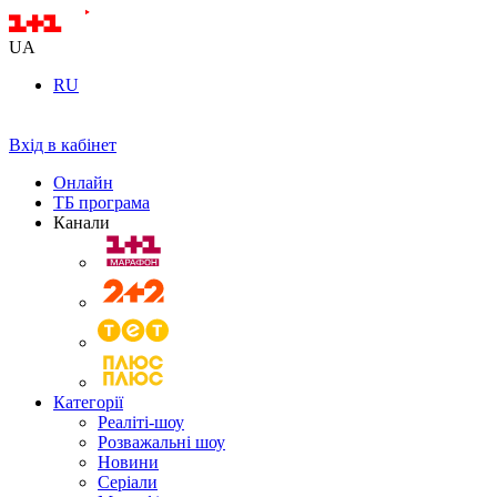
UA
RU
Вхід в кабінет
Онлайн
ТБ програма
Канали
Категорії
Реаліті-шоу
Розважальні шоу
Новини
Серіали