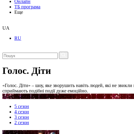
Онлайн
ТБ програма
Еще
UA
RU
Голос. Діти
«Голос. Діти» – шоу, яке зворушить навіть людей, які не звикл
сприймають подібні події дуже емоційно.
Відео недоступне в вашому регіоні
5 сезон
4 сезон
3 сезон
2 сезон