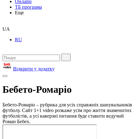
Онлайн
ТБ програма
Еще
UA
RU
Відкрити у додатку
Бебето-Ромаріо
Бебето-Ромаріо – рубрика для усіх справжніх шанувальників
футболу. Сайт 1+1 video розкаже усім про життя знаменитих
футболістів, а усі каверзні питання буде ставити ведучий
Роман Бебех.