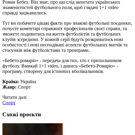
Роман Бебех. Він знає, про що слід запитати українських
знаменитостей футбольного поля, щоб глядачі 1+1 video
справді зацікавились.
Тут ви побачите цікаві факти про знакові футбольні поєдинки,
почуєте коментарі справжніх професіоналів своєї справи, та
зможете подивитись на життя футболістів та футбольних
клубів зсередини. У кожній серії будуть розкриватись нові
особистості і нові несподівані аспекти футбольних матчів та
стосунків між футболістами та тренерами.
«Бебето-ромаріо» - передача для тих, хто є прихильником
футболу. Вмикай 1+1 video, і дивись «Бебето-Ромаріо» -
програму, створену для істинних вболівальників.
Країна:
Україна
Жанр:
Спорт
Читати далі
Спорт
Схожі проєкти