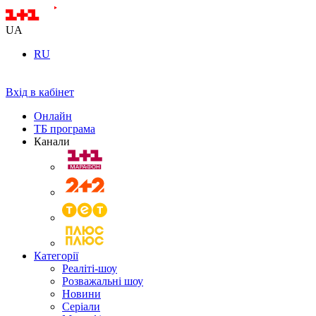
UA
RU
Вхід в кабінет
Онлайн
ТБ програма
Канали
Категорії
Реаліті-шоу
Розважальні шоу
Новини
Серіали