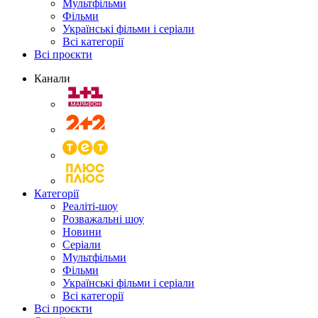
Мультфільми
Фільми
Українські фільми і серіали
Всі категорії
Всі проєкти
Канали
Категорії
Реаліті-шоу
Розважальні шоу
Новини
Серіали
Мультфільми
Фільми
Українські фільми і серіали
Всі категорії
Всі проєкти