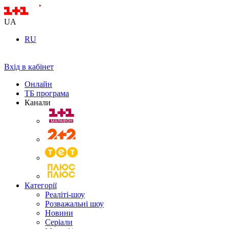
UA
RU
Вхід в кабінет
Онлайн
ТБ програма
Канали
Категорії
Реаліті-шоу
Розважальні шоу
Новини
Серіали