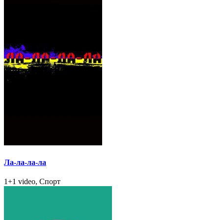
Ла-ла-ла-ла
1+1 video, Спорт