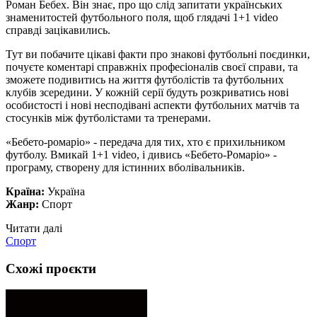
Роман Бебех. Він знає, про що слід запитати українських
знаменитостей футбольного поля, щоб глядачі 1+1 video
справді зацікавились.
Тут ви побачите цікаві факти про знакові футбольні поєдинки,
почуєте коментарі справжніх професіоналів своєї справи, та
зможете подивитись на життя футболістів та футбольних
клубів зсередини. У кожній серії будуть розкриватись нові
особистості і нові несподівані аспекти футбольних матчів та
стосунків між футболістами та тренерами.
«Бебето-ромаріо» - передача для тих, хто є прихильником
футболу. Вмикай 1+1 video, і дивись «Бебето-Ромаріо» -
програму, створену для істинних вболівальників.
Країна:
Україна
Жанр:
Спорт
Читати далі
Спорт
Схожі проєкти