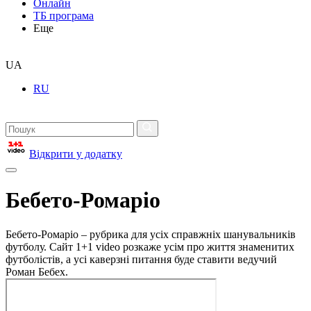
Онлайн
ТБ програма
Еще
UA
RU
Відкрити у додатку
Бебето-Ромаріо
Бебето-Ромаріо – рубрика для усіх справжніх шанувальників
футболу. Сайт 1+1 video розкаже усім про життя знаменитих
футболістів, а усі каверзні питання буде ставити ведучий
Роман Бебех.