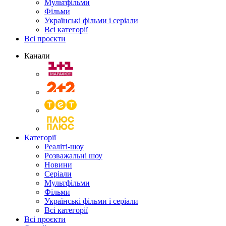
Мультфільми
Фільми
Українські фільми і серіали
Всі категорії
Всі проєкти
Канали
Категорії
Реаліті-шоу
Розважальні шоу
Новини
Серіали
Мультфільми
Фільми
Українські фільми і серіали
Всі категорії
Всі проєкти