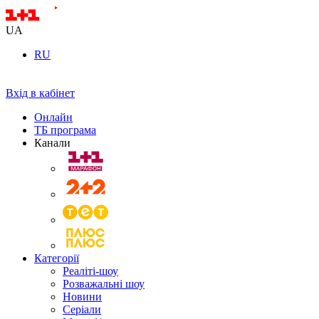
UA
RU
Вхід в кабінет
Онлайн
ТБ програма
Канали
Категорії
Реаліті-шоу
Розважальні шоу
Новини
Серіали