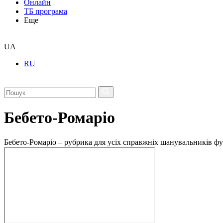
Онлайн
ТБ програма
Еще
UA
RU
Бебето-Ромаріо
Бебето-Ромаріо – рубрика для усіх справжніх шанувальників фут