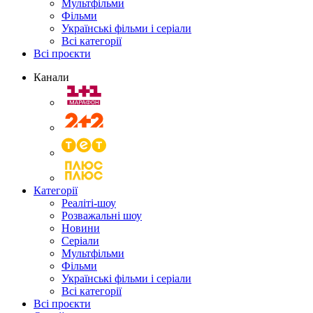
Мультфільми
Фільми
Українські фільми і серіали
Всі категорії
Всі проєкти
Канали
Категорії
Реаліті-шоу
Розважальні шоу
Новини
Серіали
Мультфільми
Фільми
Українські фільми і серіали
Всі категорії
Всі проєкти