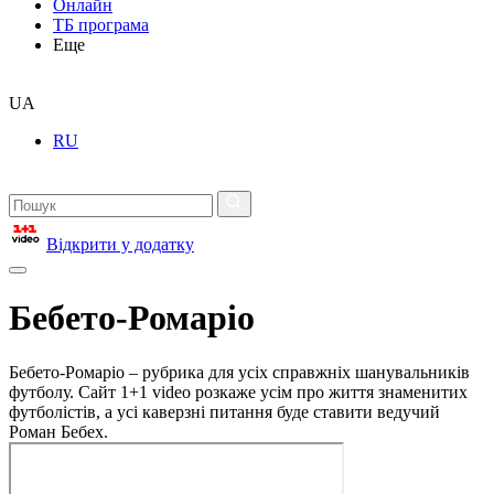
Онлайн
ТБ програма
Еще
UA
RU
Відкрити у додатку
Бебето-Ромаріо
Бебето-Ромаріо – рубрика для усіх справжніх шанувальників
футболу. Сайт 1+1 video розкаже усім про життя знаменитих
футболістів, а усі каверзні питання буде ставити ведучий
Роман Бебех.