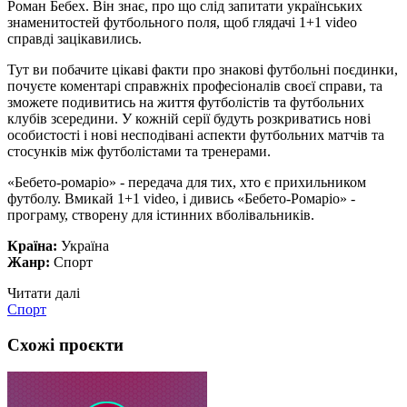
Роман Бебех. Він знає, про що слід запитати українських
знаменитостей футбольного поля, щоб глядачі 1+1 video
справді зацікавились.
Тут ви побачите цікаві факти про знакові футбольні поєдинки,
почуєте коментарі справжніх професіоналів своєї справи, та
зможете подивитись на життя футболістів та футбольних
клубів зсередини. У кожній серії будуть розкриватись нові
особистості і нові несподівані аспекти футбольних матчів та
стосунків між футболістами та тренерами.
«Бебето-ромаріо» - передача для тих, хто є прихильником
футболу. Вмикай 1+1 video, і дивись «Бебето-Ромаріо» -
програму, створену для істинних вболівальників.
Країна:
Україна
Жанр:
Спорт
Читати далі
Спорт
Схожі проєкти