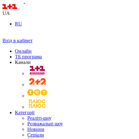
UA
RU
Вхід в кабінет
Онлайн
ТБ програма
Канали
Категорії
Реаліті-шоу
Розважальні шоу
Новини
Серіали