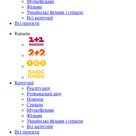
Мультфільми
Фільми
Українські фільми і серіали
Всі категорії
Всі проєкти
Канали
Категорії
Реаліті-шоу
Розважальні шоу
Новини
Серіали
Мультфільми
Фільми
Українські фільми і серіали
Всі категорії
Всі проєкти