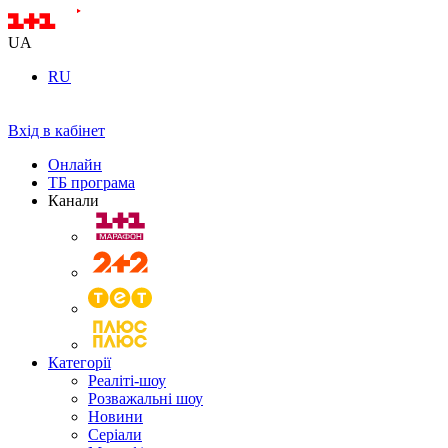
UA
RU
Вхід в кабінет
Онлайн
ТБ програма
Канали
Категорії
Реаліті-шоу
Розважальні шоу
Новини
Серіали