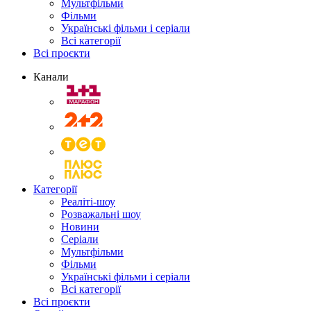
Мультфільми
Фільми
Українські фільми і серіали
Всі категорії
Всі проєкти
Канали
Категорії
Реаліті-шоу
Розважальні шоу
Новини
Серіали
Мультфільми
Фільми
Українські фільми і серіали
Всі категорії
Всі проєкти