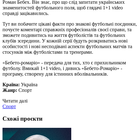
Роман Бебех. Він знає, про що слід запитати українських
знаменитостей футбольного поля, щоб глядачі 1+1 video
справді зацікавились.
Тут ви побачите цікаві факти про знакові футбольні поєдинки,
почуєте коментарі справжніх професіоналів своєї справи, та
зможете подивитись на життя футболістів та футбольних
клубів зсередини. У кожній серії будуть розкриватись нові
особистості і нові несподівані аспекти футбольних матчів та
стосунків між футболістами та тренерами.
«Бебето-ромаріо» - передача для тих, хто є прихильником
футболу. Вмикай 1+1 video, і дивись «Бебето-Ромаріо» -
програму, створену для істинних вболівальників.
Країна:
Україна
Жанр:
Спорт
Читати далі
Спорт
Схожі проєкти