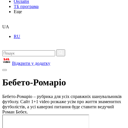
Онлайн
ТБ програма
Еще
UA
RU
Відкрити у додатку
Бебето-Ромаріо
Бебето-Ромаріо – рубрика для усіх справжніх шанувальників
футболу. Сайт 1+1 video розкаже усім про життя знаменитих
футболістів, а усі каверзні питання буде ставити ведучий
Роман Бебех.