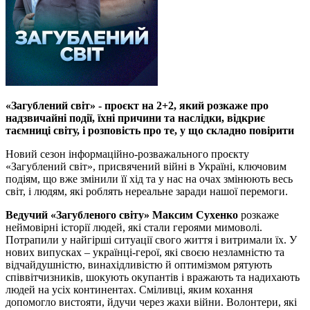
«Загублений світ» - проєкт на 2+2, який розкаже про
надзвичайні події, їхні причини та наслідки, відкриє
таємниці світу, і розповість про те, у що складно повірити
Новий сезон інформаційно-розважального проєкту
«Загублений світ», присвячений війні в Україні, ключовим
подіям, що вже змінили її хід та у нас на очах змінюють весь
світ, і людям, які роблять нереальне заради нашої перемоги.
Ведучий «Загубленого світу» Максим Сухенко
розкаже
неймовірні історії людей, які стали героями мимоволі.
Потрапили у найгірші ситуації свого життя і витримали їх. У
нових випусках – українці-герої, які своєю незламністю та
відчайдушністю, винахідливістю й оптимізмом рятують
співвітчизників, шокують окупантів і вражають та надихають
людей на усіх континентах. Сміливці, яким кохання
допомогло вистояти, йдучи через жахи війни. Волонтери, які