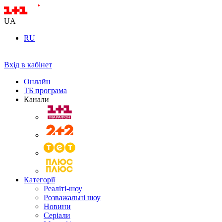
UA
RU
Вхід в кабінет
Онлайн
ТБ програма
Канали
Категорії
Реаліті-шоу
Розважальні шоу
Новини
Серіали