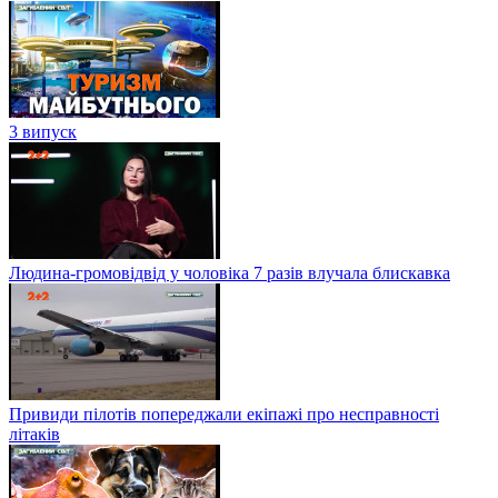
3 випуск
Людина-громовідвід у чоловіка 7 разів влучала блискавка
Привиди пілотів попереджали екіпажі про несправності
літаків