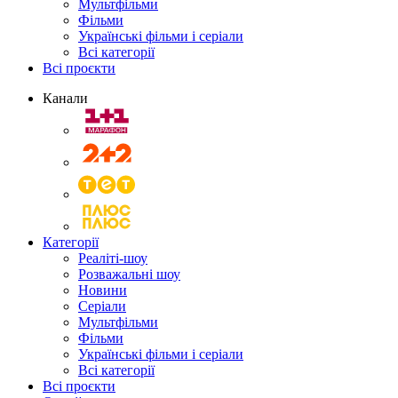
Мультфільми
Фільми
Українські фільми і серіали
Всі категорії
Всі проєкти
Канали
Категорії
Реаліті-шоу
Розважальні шоу
Новини
Серіали
Мультфільми
Фільми
Українські фільми і серіали
Всі категорії
Всі проєкти