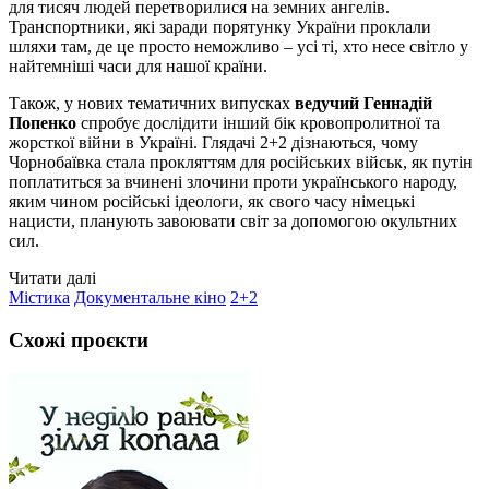
для тисяч людей перетворилися на земних ангелів.
Транспортники, які заради порятунку України проклали
шляхи там, де це просто неможливо – усі ті, хто несе світло у
найтемніші часи для нашої країни.
Також, у нових тематичних випусках
ведучий Геннадій
Попенко
спробує дослідити інший бік кровопролитної та
жорсткої війни в Україні. Глядачі 2+2 дізнаються, чому
Чорнобаївка стала прокляттям для російських військ, як путін
поплатиться за вчинені злочини проти українського народу,
яким чином російські ідеологи, як свого часу німецькі
нацисти, планують завоювати світ за допомогою окультних
сил.
Читати далі
Містика
Документальне кіно
2+2
Схожі проєкти