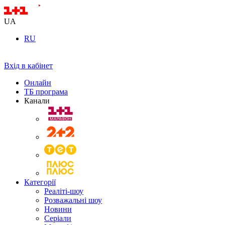
UA
RU
Вхід в кабінет
Онлайн
ТБ програма
Канали
Категорії
Реаліті-шоу
Розважальні шоу
Новини
Серіали