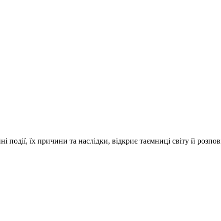
і події, їх причини та наслідки, відкриє таємниці світу й розпо