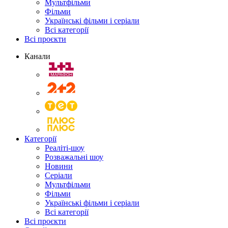
Мультфільми
Фільми
Українські фільми і серіали
Всі категорії
Всі проєкти
Канали
Категорії
Реаліті-шоу
Розважальні шоу
Новини
Серіали
Мультфільми
Фільми
Українські фільми і серіали
Всі категорії
Всі проєкти