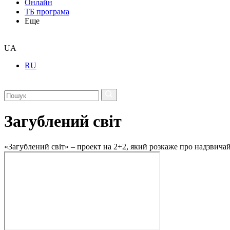
Онлайн
ТБ програма
Еще
UA
RU
Загублений світ
«Загублений світ» – проект на 2+2, який розкаже про надзвичайн