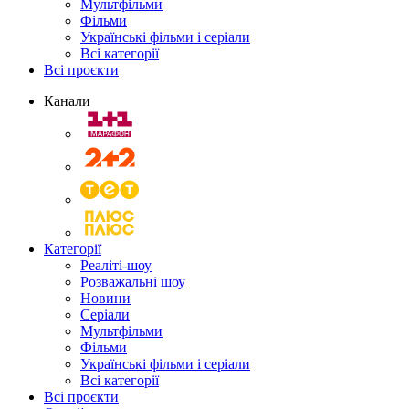
Мультфільми
Фільми
Українські фільми і серіали
Всі категорії
Всі проєкти
Канали
Категорії
Реаліті-шоу
Розважальні шоу
Новини
Серіали
Мультфільми
Фільми
Українські фільми і серіали
Всі категорії
Всі проєкти