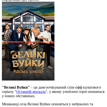
"Великі Вуйки"
– це довгоочікуваний спін-офф культового
серіалу "
Останній москаль
", у якому улюблені герої опиняться
у нових обставинах.
Мешканці села Великі Вуйки опиняться у небувалих та