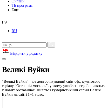
Онлайн
ТБ програма
Еще
UA
RU
Відкрити у додатку
Великі Вуйки
"Великі Вуйки" – це довгоочікуваний спін-офф культового
серіалу "Останній москаль", у якому улюблені герої опиняться
у нових обставинах. Дивіться гумористичний серіал Великі
Вуйки на сайті 1+1 video.