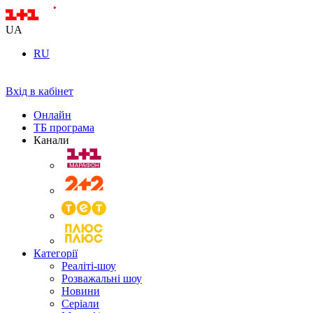
UA
RU
Вхід в кабінет
Онлайн
ТБ програма
Канали
Категорії
Реаліті-шоу
Розважальні шоу
Новини
Серіали