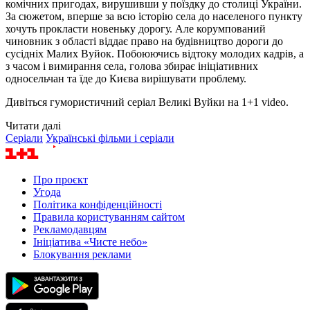
комічних пригодах, вирушивши у поїздку до столиці України.
За сюжетом, вперше за всю історію села до населеного пункту
хочуть прокласти новеньку дорогу. Але корумпований
чиновник з області віддає право на будівництво дороги до
сусідніх Малих Вуйок. Побоюючись відтоку молодих кадрів, а
з часом і вимирання села, голова збирає ініціативних
односельчан та їде до Києва вирішувати проблему.
Дивіться гумористичний серіал Великі Вуйки на 1+1 video.
Читати далі
Серіали
Українські фільми і серіали
Про проєкт
Угода
Політика конфіденційності
Правила користуванням сайтом
Рекламодавцям
Ініціатива «Чисте небо»
Блокування реклами