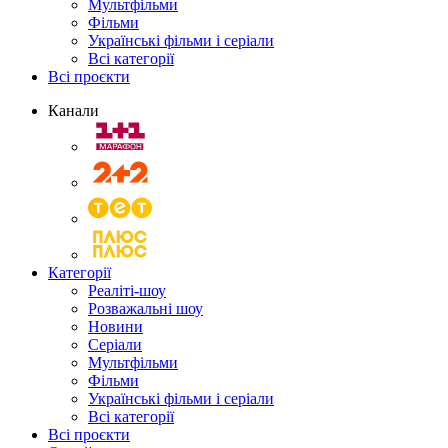
Мультфільми
Фільми
Українські фільми і серіали
Всі категорії
Всі проєкти
Канали
Категорії
Реаліті-шоу
Розважальні шоу
Новини
Серіали
Мультфільми
Фільми
Українські фільми і серіали
Всі категорії
Всі проєкти