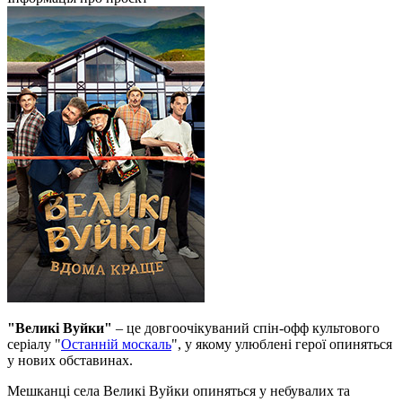
"Великі Вуйки"
– це довгоочікуваний спін-офф культового
серіалу "
Останній москаль
", у якому улюблені герої опиняться
у нових обставинах.
Мешканці села Великі Вуйки опиняться у небувалих та