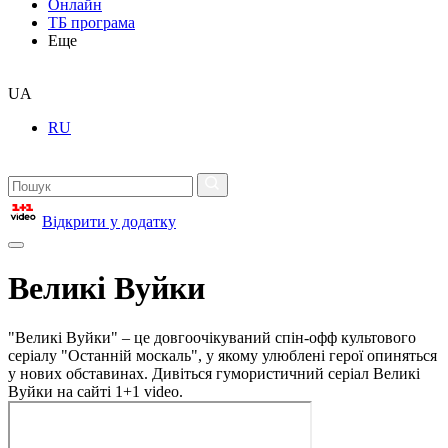
Онлайн
ТБ програма
Еще
UA
RU
Відкрити у додатку
Великі Вуйки
"Великі Вуйки" – це довгоочікуваний спін-офф культового
серіалу "Останній москаль", у якому улюблені герої опиняться
у нових обставинах. Дивіться гумористичний серіал Великі
Вуйки на сайті 1+1 video.