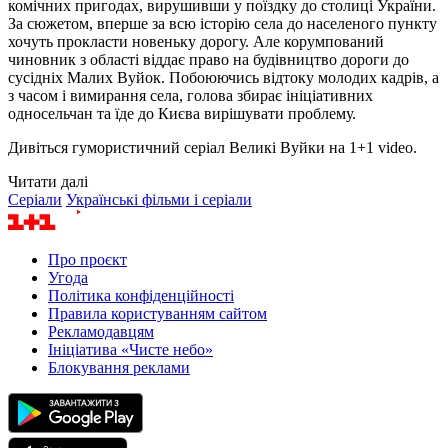
комічних пригодах, вирушивши у поїздку до столиці України.
За сюжетом, вперше за всю історію села до населеного пункту
хочуть прокласти новеньку дорогу. Але корумпований
чиновник з області віддає право на будівництво дороги до
сусідніх Малих Вуйок. Побоюючись відтоку молодих кадрів, а
з часом і вимирання села, голова збирає ініціативних
односельчан та їде до Києва вирішувати проблему.
Дивіться гумористичний серіал Великі Вуйки на 1+1 video.
Читати далі
Серіали
Українські фільми і серіали
Про проєкт
Угода
Політика конфіденційності
Правила користуванням сайтом
Рекламодавцям
Ініціатива «Чисте небо»
Блокування реклами