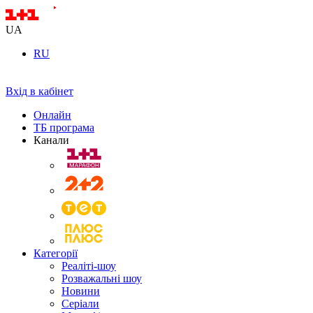
UA
RU
Вхід в кабінет
Онлайн
ТБ програма
Канали
Категорії
Реаліті-шоу
Розважальні шоу
Новини
Серіали