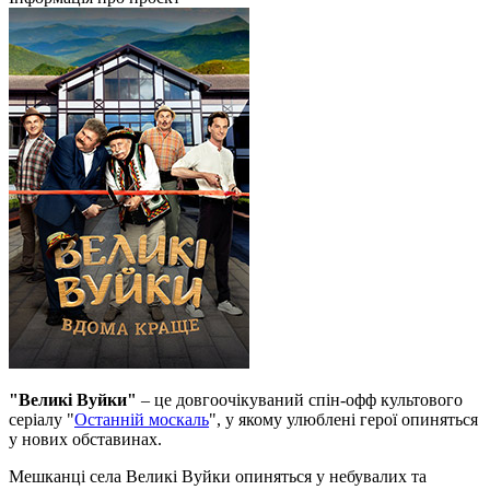
"Великі Вуйки"
– це довгоочікуваний спін-офф культового
серіалу "
Останній москаль
", у якому улюблені герої опиняться
у нових обставинах.
Мешканці села Великі Вуйки опиняться у небувалих та