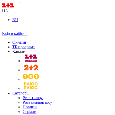
UA
RU
Вхід в кабінет
Онлайн
ТБ програма
Канали
Категорії
Реаліті-шоу
Розважальні шоу
Новини
Серіали