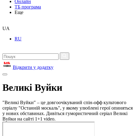
Онлайн
ТБ програма
Еще
UA
RU
Відкрити у додатку
Великі Вуйки
"Великі Вуйки" – це довгоочікуваний спін-офф культового
серіалу "Останній москаль", у якому улюблені герої опиняться
у нових обставинах. Дивіться гумористичний серіал Великі
Вуйки на сайті 1+1 video.