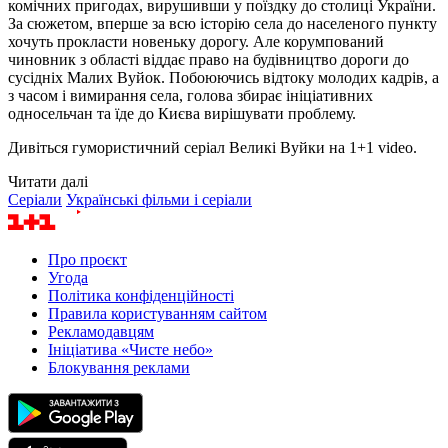
комічних пригодах, вирушивши у поїздку до столиці України.
За сюжетом, вперше за всю історію села до населеного пункту
хочуть прокласти новеньку дорогу. Але корумпований
чиновник з області віддає право на будівництво дороги до
сусідніх Малих Вуйок. Побоюючись відтоку молодих кадрів, а
з часом і вимирання села, голова збирає ініціативних
односельчан та їде до Києва вирішувати проблему.
Дивіться гумористичний серіал Великі Вуйки на 1+1 video.
Читати далі
Серіали
Українські фільми і серіали
Про проєкт
Угода
Політика конфіденційності
Правила користуванням сайтом
Рекламодавцям
Ініціатива «Чисте небо»
Блокування реклами