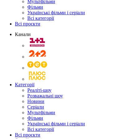
Мультфільми
Фільми
Українські фільми і серіали
Всі категорії
Всі проєкти
Канали
Категорії
Реаліті-шоу
Розважальні шоу
Новини
Серіали
Мультфільми
Фільми
Українські фільми і серіали
Всі категорії
Всі проєкти