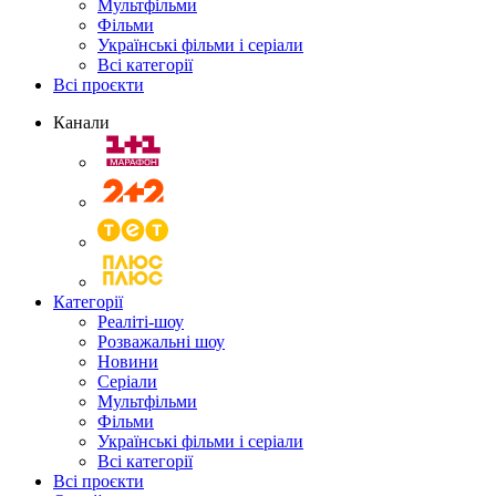
Мультфільми
Фільми
Українські фільми і серіали
Всі категорії
Всі проєкти
Канали
Категорії
Реаліті-шоу
Розважальні шоу
Новини
Серіали
Мультфільми
Фільми
Українські фільми і серіали
Всі категорії
Всі проєкти