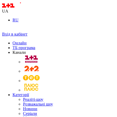
UA
RU
Вхід в кабінет
Онлайн
ТБ програма
Канали
Категорії
Реаліті-шоу
Розважальні шоу
Новини
Серіали