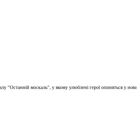
алу "Останній москаль", у якому улюблені герої опиняться у но