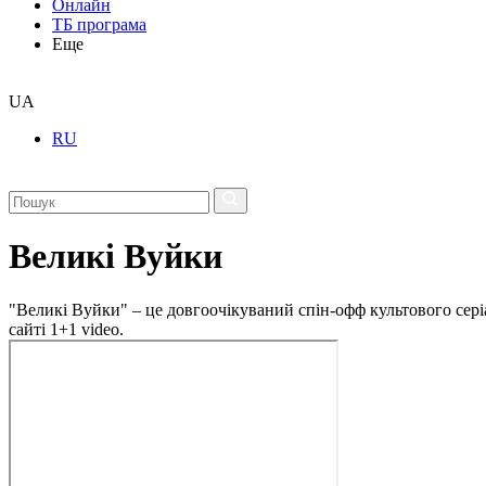
Онлайн
ТБ програма
Еще
UA
RU
Великі Вуйки
"Великі Вуйки" – це довгоочікуваний спін-офф культового сері
сайті 1+1 video.