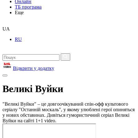
Онлайн
ТБ програма
Еще
UA
RU
Відкрити у додатку
Великі Вуйки
"Великі Вуйки" – це довгоочікуваний спін-офф культового
серіалу "Останній москаль", у якому улюблені герої опиняться
у нових обставинах. Дивіться гумористичний серіал Великі
Вуйки на сайті 1+1 video.