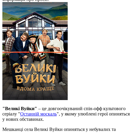
"Великі Вуйки"
– це довгоочікуваний спін-офф культового
серіалу "
Останній москаль
", у якому улюблені герої опиняться
у нових обставинах.
Мешканці села Великі Вуйки опиняться у небувалих та