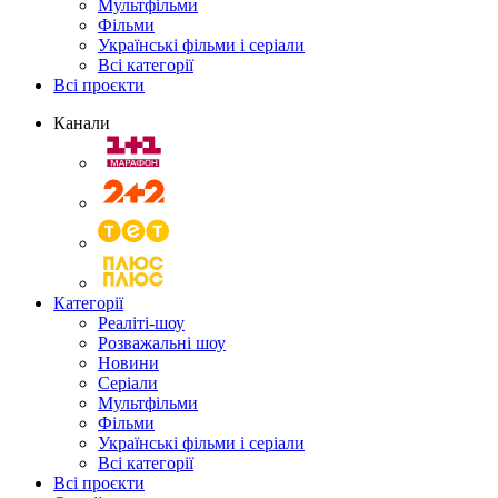
Мультфільми
Фільми
Українські фільми і серіали
Всі категорії
Всі проєкти
Канали
Категорії
Реаліті-шоу
Розважальні шоу
Новини
Серіали
Мультфільми
Фільми
Українські фільми і серіали
Всі категорії
Всі проєкти