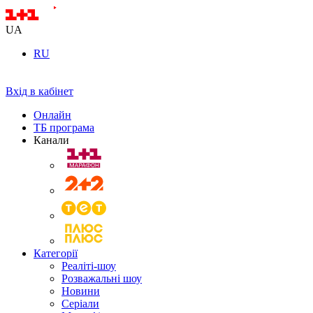
UA
RU
Вхід в кабінет
Онлайн
ТБ програма
Канали
Категорії
Реаліті-шоу
Розважальні шоу
Новини
Серіали