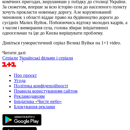
комічних пригодах, вирушивши у поїздку до столиці України.
За сюжетом, вперше за всю історію села до населеного пункту
хочуть прокласти новеньку дорогу. Але корумпований
чиновник з області віддає право на будівництво дороги до
сусідніх Малих Вуйок. Побоюючись відтоку молодих кадрів, а
з часом і вимирання села, голова збирає ініціативних
односельчан та їде до Києва вирішувати проблему.
Дивіться гумористичний серіал Великі Вуйки на 1+1 video.
Читати далі
Серіали
Українські фільми і серіали
Про проєкт
Угода
Політика конфіденційності
Правила користуванням сайтом
Рекламодавцям
Ініціатива «Чисте небо»
Блокування реклами