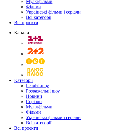
Мультфільми
Фільми
Українські фільми і серіали
Всі категорії
Всі проєкти
Канали
Категорії
Реаліті-шоу
Розважальні шоу
Новини
Серіали
Мультфільми
Фільми
Українські фільми і серіали
Всі категорії
Всі проєкти