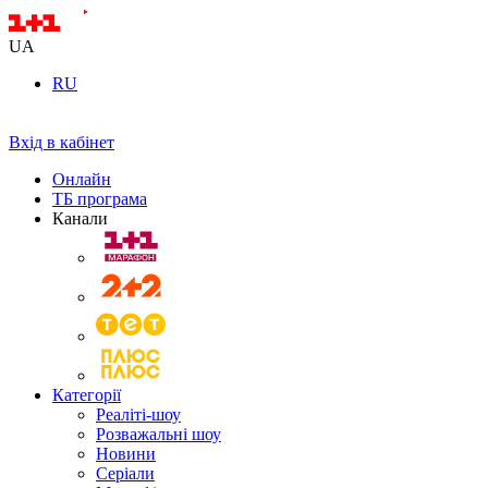
UA
RU
Вхід в кабінет
Онлайн
ТБ програма
Канали
Категорії
Реаліті-шоу
Розважальні шоу
Новини
Серіали