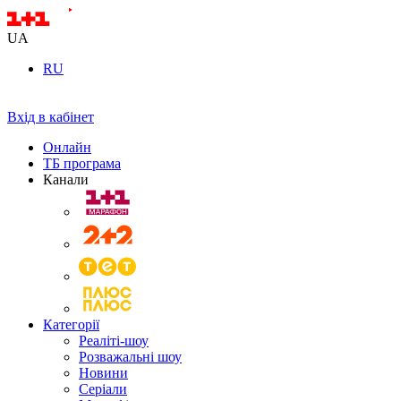
UA
RU
Вхід в кабінет
Онлайн
ТБ програма
Канали
Категорії
Реаліті-шоу
Розважальні шоу
Новини
Серіали