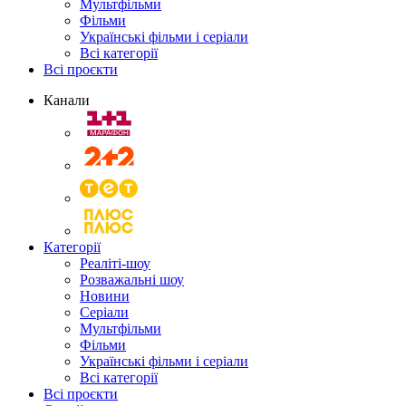
Мультфільми
Фільми
Українські фільми і серіали
Всі категорії
Всі проєкти
Канали
Категорії
Реаліті-шоу
Розважальні шоу
Новини
Серіали
Мультфільми
Фільми
Українські фільми і серіали
Всі категорії
Всі проєкти