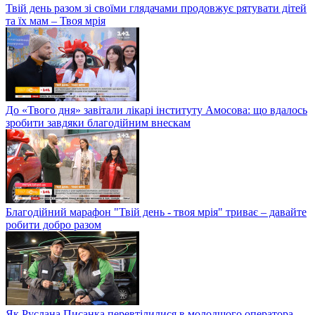
Твій день разом зі своїми глядачами продовжує рятувати дітей
та їх мам – Твоя мрія
До «Твого дня» завітали лікарі інституту Амосова: що вдалось
зробити завдяки благодійним внескам
Благодійний марафон "Твій день - твоя мрія" триває – давайте
робити добро разом
Як Руслана Писанка перевтілилися в молодшого оператора