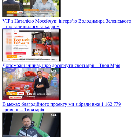
VIP з Наталією Мосейчук: інтерв’ю Володимира Зеленського
– що залишилося за кадром
Допоможи іншим, щоб досягнути своєї мрії – Твоя Мрія
В межах благодійного проекту ми зібрали вже 1 162 779
гривень – Твоя мрія