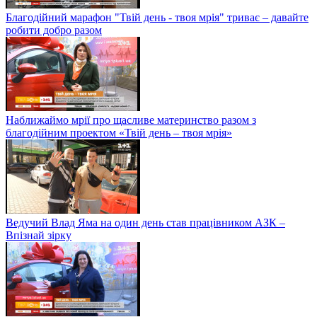
Благодійний марафон "Твій день - твоя мрія" триває – давайте
робити добро разом
Наближаймо мрії про щасливе материнство разом з
благодійним проектом «Твій день – твоя мрія»
Ведучий Влад Яма на один день став працівником АЗК –
Впізнай зірку