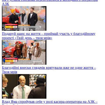
АЗК
Подаруй шанс на життя – приймай участь у благодійному
проекті «Твій день – твоя мрія»
Благодійні внески глядачів врятували вже не одне життя –
Твоя мрія
Влад Яма спробував себе у ролі касира-оператора на АЗК –