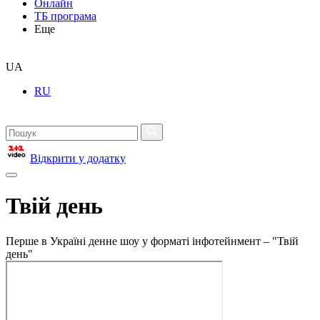
Онлайн
ТБ програма
Еще
UA
RU
Відкрити у додатку
Твій день
Перше в Україні денне шоу у форматі інфотейнмент – "Твій
день"