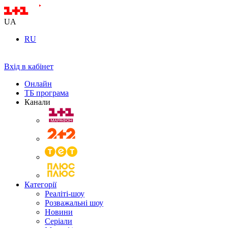
UA
RU
Вхід в кабінет
Онлайн
ТБ програма
Канали
Категорії
Реаліті-шоу
Розважальні шоу
Новини
Серіали