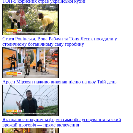
ТОП-5 корисних страв української кухні
Стася Ровінська, Вова Рабчун та Тоня Лесик посадили у
столичному ботанічному саду горобину
Арсен Мірзоян наживо виконав пісню на шоу Твій день
Як працює полунична ферма самообслуговування та який
врожай цьогоріч — пряме включення