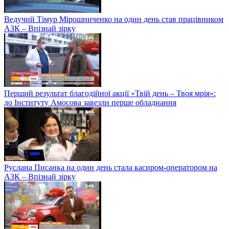
Ведучий Тімур Мірошниченко на один день став працівником
АЗК – Впізнай зірку
Перший результат благодійної акції «Твій день – Твоя мрія»:
до Інституту Амосова завезли перше обладнання
Руслана Писанка на один день стала касиром-оператором на
АЗК – Впізнай зірку