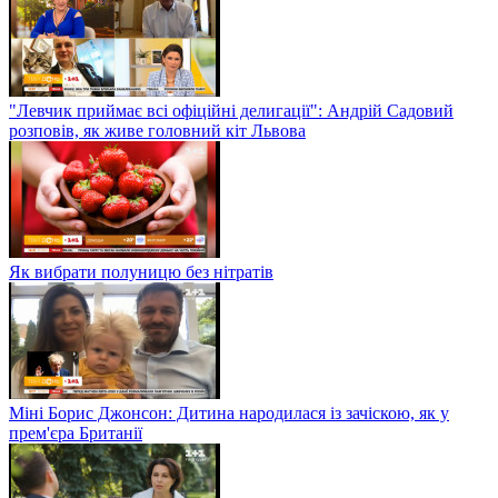
"Левчик приймає всі офіційні делигації": Андрій Садовий
розповів, як живе головний кіт Львова
Як вибрати полуницю без нітратів
Міні Борис Джонсон: Дитина народилася із зачіскою, як у
прем'єра Британії