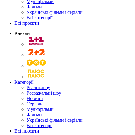
Мультфільми
Фільми
Українські фільми і серіали
Всі категорії
Всі проєкти
Канали
Категорії
Реаліті-шоу
Розважальні шоу
Новини
Серіали
Мультфільми
Фільми
Українські фільми і серіали
Всі категорії
Всі проєкти