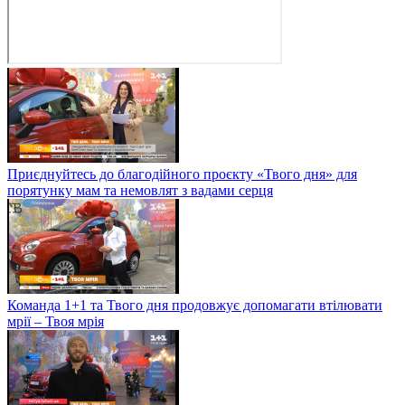
Приєднуйтесь до благодійного проєкту «Твого дня» для
порятунку мам та немовлят з вадами серця
Команда 1+1 та Твого дня продовжує допомагати втілювати
мрії – Твоя мрія