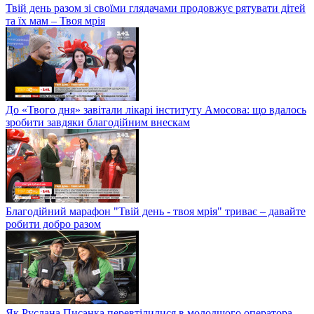
Твій день разом зі своїми глядачами продовжує рятувати дітей
та їх мам – Твоя мрія
До «Твого дня» завітали лікарі інституту Амосова: що вдалось
зробити завдяки благодійним внескам
Благодійний марафон "Твій день - твоя мрія" триває – давайте
робити добро разом
Як Руслана Писанка перевтілилися в молодшого оператора