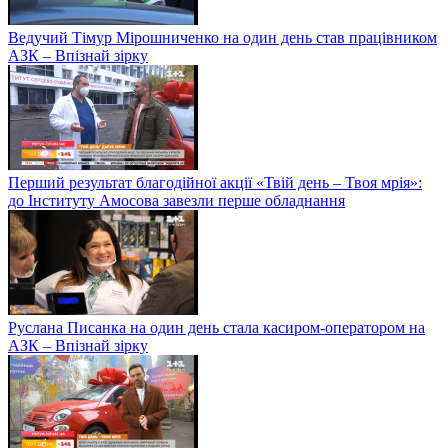
Ведучий Тімур Мірошниченко на один день став працівником
АЗК – Впізнай зірку
Перший результат благодійної акції «Твій день – Твоя мрія»:
до Інституту Амосова завезли перше обладнання
Руслана Писанка на один день стала касиром-оператором на
АЗК – Впізнай зірку