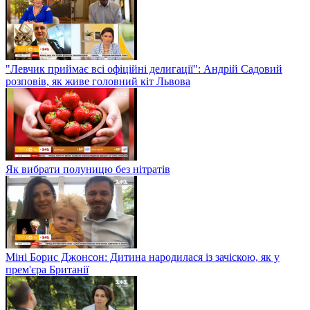
"Левчик приймає всі офіційні делигації": Андрій Садовий
розповів, як живе головний кіт Львова
Як вибрати полуницю без нітратів
Міні Борис Джонсон: Дитина народилася із зачіскою, як у
прем'єра Британії