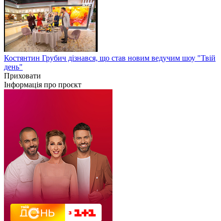
Костянтин Грубич дізнався, що став новим ведучим шоу "Твій
день"
Приховати
Інформація про проєкт