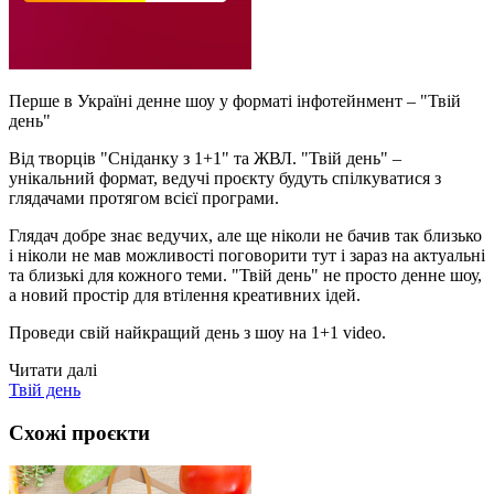
Перше в Україні денне шоу у форматі інфотейнмент – "Твій
день"
Від творців "Сніданку з 1+1" та ЖВЛ. "Твій день" –
унікальний формат, ведучі проєкту будуть спілкуватися з
глядачами протягом всієї програми.
Глядач добре знає ведучих, але ще ніколи не бачив так близько
і ніколи не мав можливості поговорити тут і зараз на актуальні
та близькі для кожного теми. "Твій день" не просто денне шоу,
а новий простір для втілення креативних ідей.
Проведи свій найкращий день з шоу на 1+1 video.
Читати далі
Твій день
Схожі проєкти