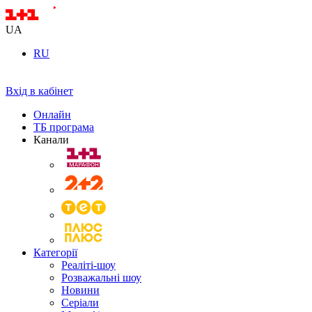
UA
RU
Вхід в кабінет
Онлайн
ТБ програма
Канали
Категорії
Реаліті-шоу
Розважальні шоу
Новини
Серіали