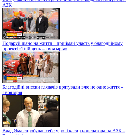
АЗК
Подаруй шанс на життя – приймай участь у благодійному
проекті «Твій день – твоя мрія»
Благодійні внески глядачів врятували вже не одне життя –
Твоя мрія
Влад Яма спробував себе у ролі касира-оператора на АЗК –