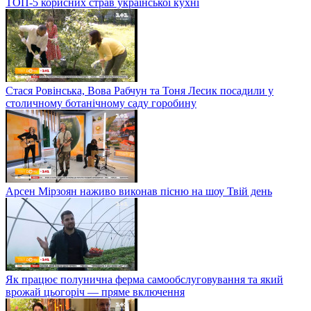
ТОП-5 корисних страв української кухні
Стася Ровінська, Вова Рабчун та Тоня Лесик посадили у
столичному ботанічному саду горобину
Арсен Мірзоян наживо виконав пісню на шоу Твій день
Як працює полунична ферма самообслуговування та який
врожай цьогоріч — пряме включення