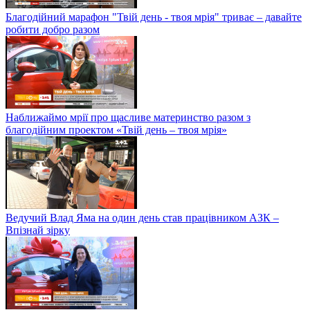
Благодійний марафон "Твій день - твоя мрія" триває – давайте
робити добро разом
Наближаймо мрії про щасливе материнство разом з
благодійним проектом «Твій день – твоя мрія»
Ведучий Влад Яма на один день став працівником АЗК –
Впізнай зірку