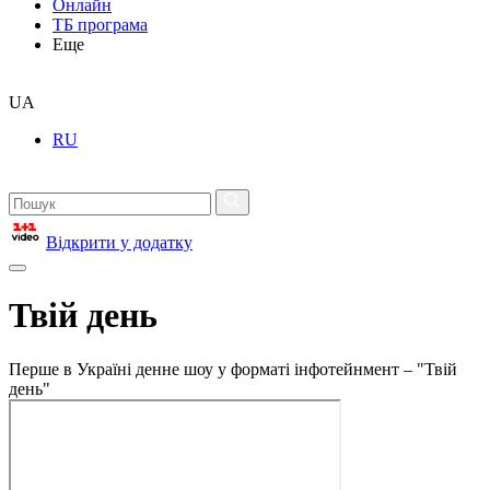
Онлайн
ТБ програма
Еще
UA
RU
Відкрити у додатку
Твій день
Перше в Україні денне шоу у форматі інфотейнмент – "Твій
день"