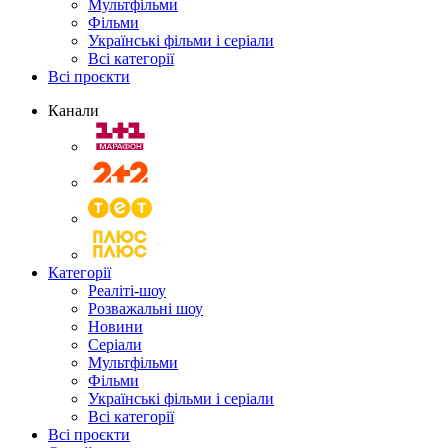
Мультфільми
Фільми
Українські фільми і серіали
Всі категорії
Всі проєкти
Канали
Категорії
Реаліті-шоу
Розважальні шоу
Новини
Серіали
Мультфільми
Фільми
Українські фільми і серіали
Всі категорії
Всі проєкти