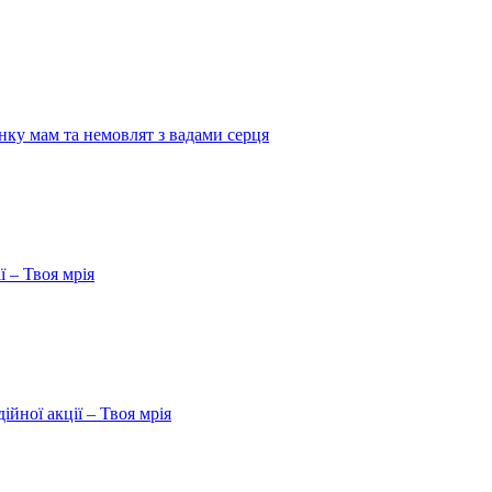
нку мам та немовлят з вадами серця
 – Твоя мрія
йної акції – Твоя мрія