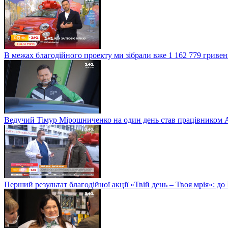
В межах благодійного проекту ми зібрали вже 1 162 779 гривен
Ведучий Тімур Мірошниченко на один день став працівником А
Перший результат благодійної акції «Твій день – Твоя мрія»: д