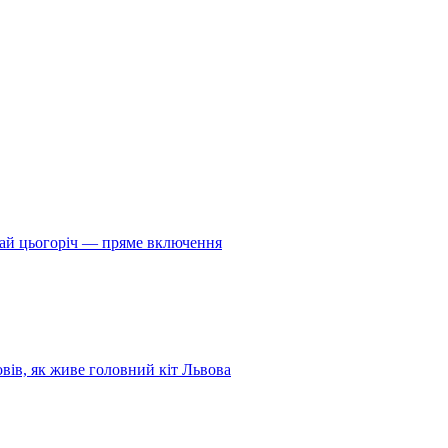
ай цьогоріч — пряме включення
овів, як живе головний кіт Львова