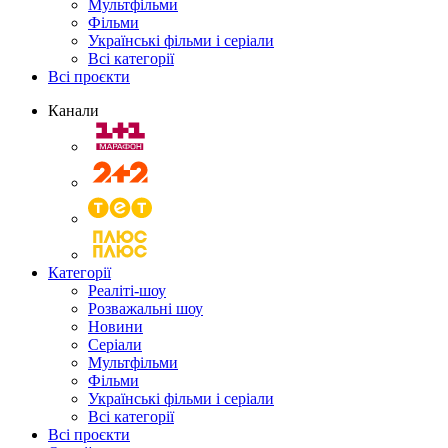
Мультфільми
Фільми
Українські фільми і серіали
Всі категорії
Всі проєкти
Канали
Категорії
Реаліті-шоу
Розважальні шоу
Новини
Серіали
Мультфільми
Фільми
Українські фільми і серіали
Всі категорії
Всі проєкти