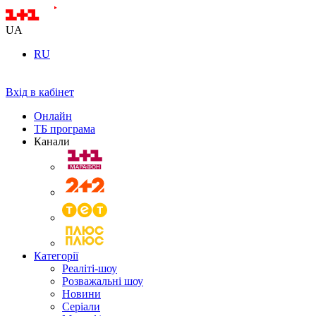
UA
RU
Вхід в кабінет
Онлайн
ТБ програма
Канали
Категорії
Реаліті-шоу
Розважальні шоу
Новини
Серіали