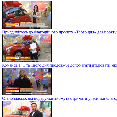
Приєднуйтесь до благодійного проєкту «Твого дня» для поряту
Команда 1+1 та Твого дня продовжує допомагати втілювати мрії
Стало відомо, які подарунки зможуть отримати учасники благоді