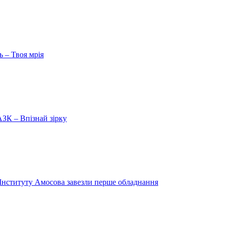
ь – Твоя мрія
ЗК – Впізнай зірку
о Інституту Амосова завезли перше обладнання