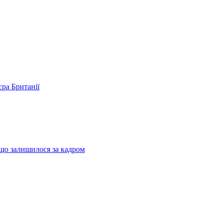
єра Британії
 що залишилося за кадром