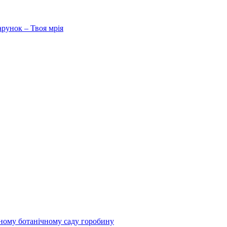
арунок – Твоя мрія
чному ботанічному саду горобину