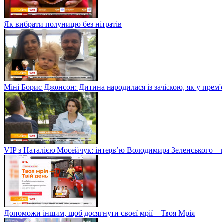
Як вибрати полуницю без нітратів
Міні Борис Джонсон: Дитина народилася із зачіскою, як у прем'
VIP з Наталією Мосейчук: інтерв’ю Володимира Зеленського –
Допоможи іншим, щоб досягнути своєї мрії – Твоя Мрія