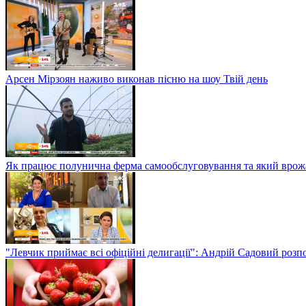
Арсен Мірзоян наживо виконав пісню на шоу Твій день
Як працює полунична ферма самообслуговування та який врож
"Левчик приймає всі офіційні делигації": Андрій Садовий розп