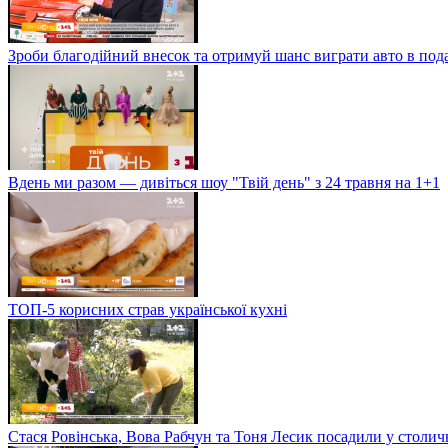
Зроби благодійний внесок та отримуй шанс виграти авто в под
Вдень ми разом — дивіться шоу "Твій день" з 24 травня на 1+1
ТОП-5 корисних страв української кухні
Стася Ровінська, Вова Рабчун та Тоня Лесик посадили у столи