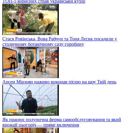
ТОП-5 корисних страв української кухні
Стася Ровінська, Вова Рабчун та Тоня Лесик посадили у
столичному ботанічному саду горобину
Арсен Мірзоян наживо виконав пісню на шоу Твій день
Як працює полунична ферма самообслуговування та який
врожай цьогоріч — пряме включення