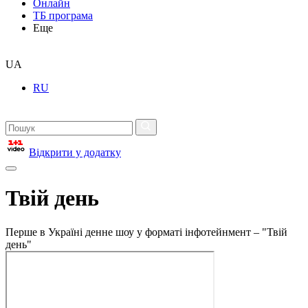
Онлайн
ТБ програма
Еще
UA
RU
Відкрити у додатку
Твій день
Перше в Україні денне шоу у форматі інфотейнмент – "Твій
день"