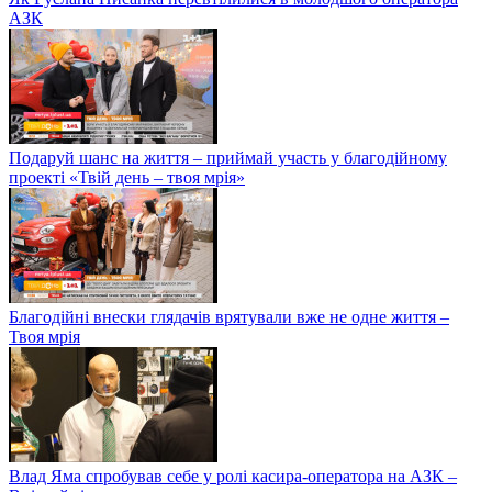
АЗК
Подаруй шанс на життя – приймай участь у благодійному
проекті «Твій день – твоя мрія»
Благодійні внески глядачів врятували вже не одне життя –
Твоя мрія
Влад Яма спробував себе у ролі касира-оператора на АЗК –