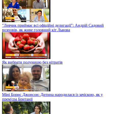
"Левчик приймає всі офіційні делигації": Андрій Садовий
розповів, як живе головний кіт Львова
Як вибрати полуницю без нітратів
Міні Борис Джонсон: Дитина народилася із зачіскою, як у
прем'єра Британії