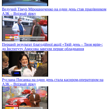
Ведучий Тімур Мірошниченко на один день став працівником
АЗК – Впізнай зірку
Перший результат благодійної акції «Твій день – Твоя мрія»:
до Інституту Амосова завезли перше обладнання
Руслана Писанка на один день стала касиром-оператором на
АЗК – Впізнай зірку