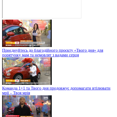
Приєднуйтесь до благодійного проєкту «Твого дня» для
порятунку мам та немовлят з вадами серця
Команда 1+1 та Твого дня продовжує допомагати втілювати
мрії – Твоя мрія