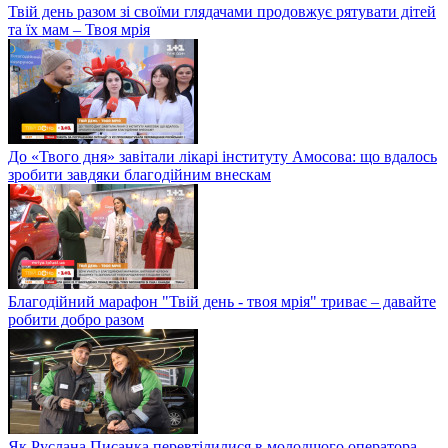
Твій день разом зі своїми глядачами продовжує рятувати дітей
та їх мам – Твоя мрія
До «Твого дня» завітали лікарі інституту Амосова: що вдалось
зробити завдяки благодійним внескам
Благодійний марафон "Твій день - твоя мрія" триває – давайте
робити добро разом
Як Руслана Писанка перевтілилися в молодшого оператора