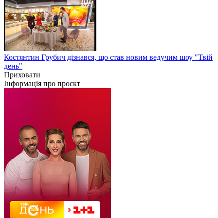
Костянтин Грубич дізнався, що став новим ведучим шоу "Твій
день"
Приховати
Інформація про проєкт