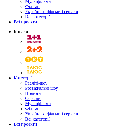
Мультфільми
Фільми
Українські фільми і серіали
Всі категорії
Всі проєкти
Канали
Категорії
Реаліті-шоу
Розважальні шоу
Новини
Серіали
Мультфільми
Фільми
Українські фільми і серіали
Всі категорії
Всі проєкти