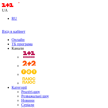
UA
RU
Вхід в кабінет
Онлайн
ТБ програма
Канали
Категорії
Реаліті-шоу
Розважальні шоу
Новини
Серіали