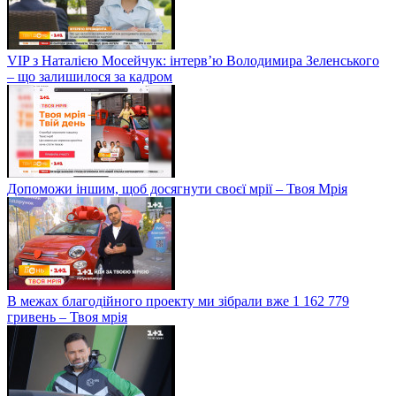
VIP з Наталією Мосейчук: інтерв’ю Володимира Зеленського
– що залишилося за кадром
Допоможи іншим, щоб досягнути своєї мрії – Твоя Мрія
В межах благодійного проекту ми зібрали вже 1 162 779
гривень – Твоя мрія