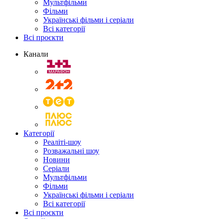
Мультфільми
Фільми
Українські фільми і серіали
Всі категорії
Всі проєкти
Канали
Категорії
Реаліті-шоу
Розважальні шоу
Новини
Серіали
Мультфільми
Фільми
Українські фільми і серіали
Всі категорії
Всі проєкти