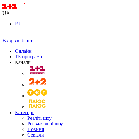
UA
RU
Вхід в кабінет
Онлайн
ТБ програма
Канали
Категорії
Реаліті-шоу
Розважальні шоу
Новини
Серіали