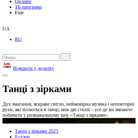
Онлайн
ТБ програма
Еще
UA
RU
Відкрити у додатку
Танці з зірками
Дух змагання, яскраве світло, неймовірна музика і неповторні
рухи, які зіллються в танці, мов дві стихії – усе це ви зможете
побачити у розважальному шоу «Танці з зірками».
Відео недоступне в вашому регіоні
Танці з зірками 2025
8 сезон