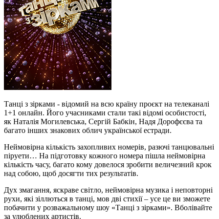
Танці з зірками - відомий на всю країну проєкт на телеканалі
1+1 онлайн. Його учасниками стали такі відомі особистості,
як Наталія Могилевська, Сергій Бабкін, Надя Дорофєєва та
багато інших знакових облич української естради.
Неймовірна кількість захопливих номерів, разючі танцювальні
піруети… На підготовку кожного номера пішла неймовірна
кількість часу, багато кому довелося зробити величезний крок
над собою, щоб досягти тих результатів.
Дух змагання, яскраве світло, неймовірна музика і неповторні
рухи, які зіллються в танці, мов дві стихії – усе це ви зможете
побачити у розважальному шоу «Танці з зірками». Вболівайте
за улюблених артистів.