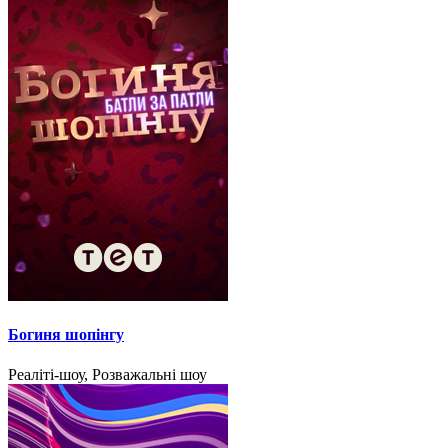
Богиня шопінгу
Реаліті-шоу, Розважальні шоу