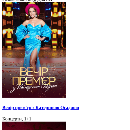
Вечір прем'єр з Катериною Осадчою
Концерти, 1+1