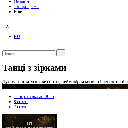
Онлайн
ТБ програма
Еще
UA
RU
Танці з зірками
Дух змагання, яскраве світло, неймовірна музика і неповторні р
Відео недоступне в вашому регіоні
Танці з зірками 2025
8 сезон
7 сезон