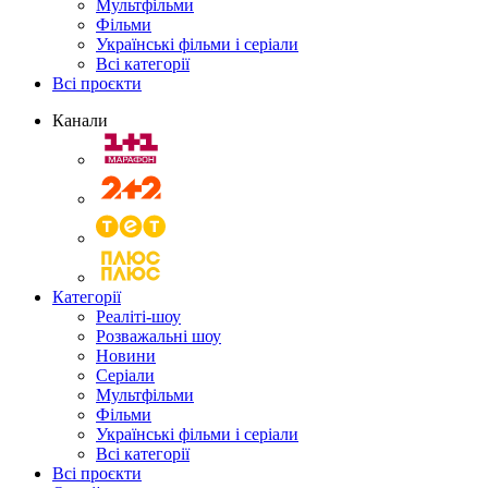
Мультфільми
Фільми
Українські фільми і серіали
Всі категорії
Всі проєкти
Канали
Категорії
Реаліті-шоу
Розважальні шоу
Новини
Серіали
Мультфільми
Фільми
Українські фільми і серіали
Всі категорії
Всі проєкти