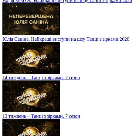
Надія Мейхер. Найкращі виступи на шоу Танці з зірками 2020
Юлія Саніна. Найкращі виступи на шоу Танці з зірками 2020
14 тиждень – Танці з зірками. 7 сезон
13 тиждень – Танці з зірками. 7 сезон