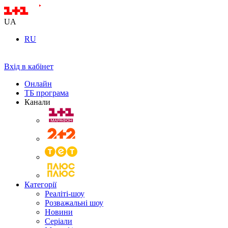
UA
RU
Вхід в кабінет
Онлайн
ТБ програма
Канали
Категорії
Реаліті-шоу
Розважальні шоу
Новини
Серіали